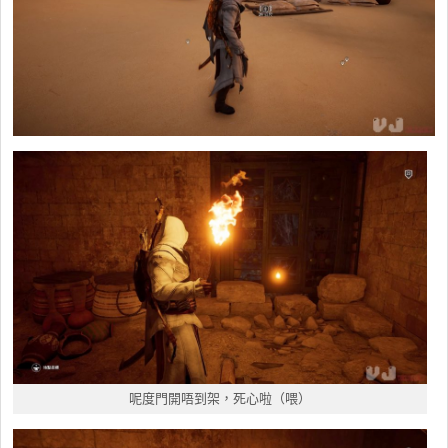
呢度門開唔到架，死心啦（喂）