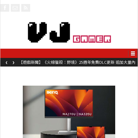
‹
›
【遊戲介紹】《Valor Mortis》第一身視點類魂新作 拿破崙軍亡
魔法殺敵