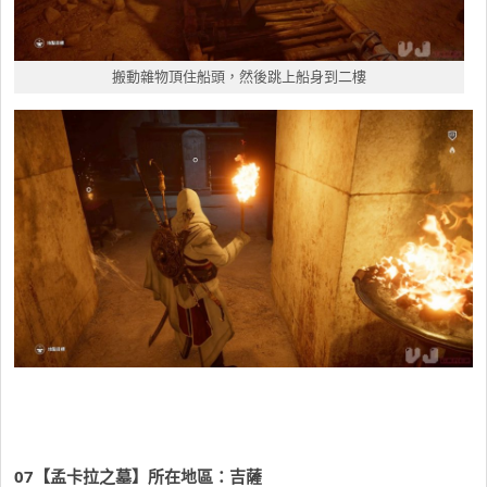
搬動雜物頂住船頭，然後跳上船身到二樓
07
【孟卡拉之墓】所在地區：吉薩