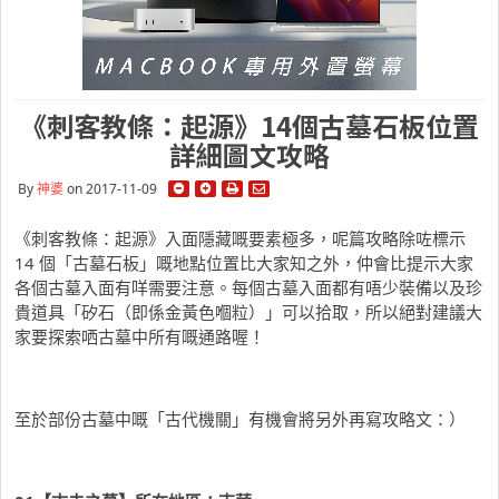
《刺客教條：起源》14個古墓石板位置
詳細圖文攻略
By
神婆
on 2017-11-09
《刺客教條：起源》入面隱藏嘅要素極多，呢篇攻略除咗標示
14 個「古墓石板」嘅地點位置比大家知之外，仲會比提示大家
各個古墓入面有咩需要注意。每個古墓入面都有唔少裝備以及珍
貴道具「矽石（即係金黃色嗰粒）」可以拾取，所以絕對建議大
家要探索哂古墓中所有嘅通路喔！
至於部份古墓中嘅「古代機關」有機會將另外再寫攻略文：）