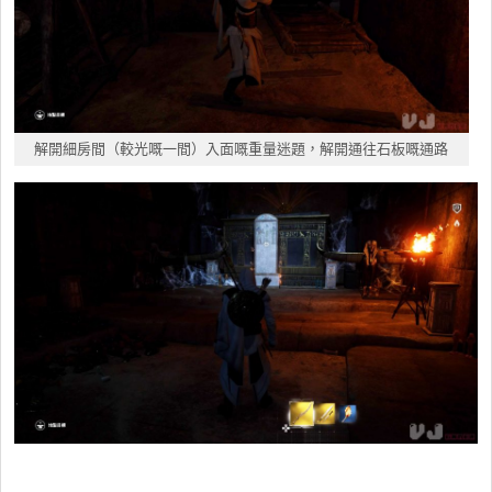
解開細房間（較光嘅一間）入面嘅重量迷題，解開通往石板嘅通路