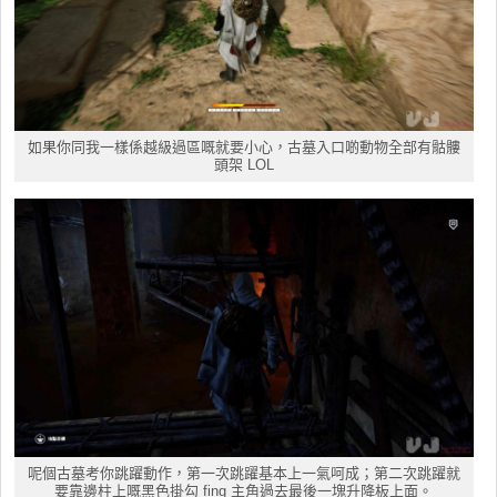
如果你同我一樣係越級過區嘅就要小心，古墓入口啲動物全部有骷髏
頭架 LOL
呢個古墓考你跳躍動作，第一次跳躍基本上一氣呵成；第二次跳躍就
要靠邊柱上嘅黑色掛勾 fing 主角過去最後一塊升降板上面。