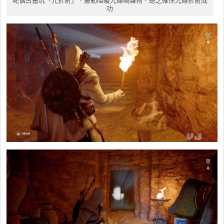
呢個古墓玩「光折射」，搬動阻礙光線嘅雜物，總之確保光線折射成
功