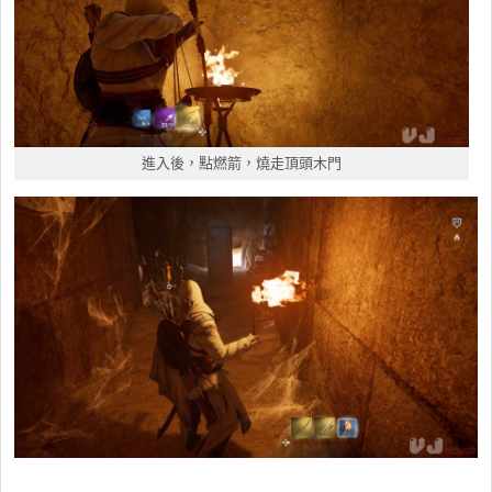
進入後，點燃箭，燒走頂頭木門