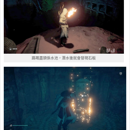
路嘅盡頭係水池，潛水後就會發現石板