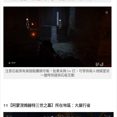
注意石板旁有兩個骷髏頭守衛，如果未夠 Lv 打，可等待兩人視線望另
一邊時快速與石板互動
11
【阿蒙涅姆赫特三世之墓】所在地區：大屋行省