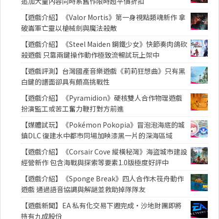
追加大量內容同時系舊作限時超平價折扣
【遊戲介紹】《Valor Mortis》第一身視點類魂新作 拿
破崙軍亡靈以槍械劍與魔法殺敵
【遊戲介紹】《Steel Maiden 鋼鐵少女》快節奏肉鴿砍
殺遊戲 只靠兩鍵操作動作極致流暢試玩上架中
【遊戲評測】台灣國產音樂遊戲《莉莉狂想曲》只有黑
白鍵的譜面卻具有頗高挑戰性
【遊戲介紹】《Pyramidion》硬核雙人合作物理遊戲
扮演監工或苦工奮力鞭打對方前進
【媒體試玩】《Pokémon Pokopia》冒泡泡海底的城
鎮DLC 復建水中都市同場加映漆黑一片的深海區域
【遊戲介紹】《Corsair Cove 縱橫秘灣》海盜城市建設
經營新作 包含海戰與探索等要素1.0版極度好評中
【遊戲介紹】《Sponge Break》四人合作木筏舟動作
遊戲 通過語音協調與解謎並救助掉隊隊友
【遊戲新聞】EA 私有化交易下週完成・沙地財團即將
持有九成股份