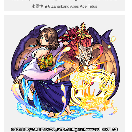
水屬性 ★6 Zanarkand Abes Ace Tidus