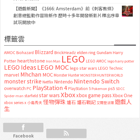
【遊戲新聞】《1666: Amsterdam》前《刺客教條》
創意總監動作冒險新作 歷時十多年開發新影片釋出序章
試玩開放中
標籤雲
Blizzard
AMOC
BrickHeadz
elden ring
Gundam
Harry
Biohazard
LEGO
hearthstone
Potter
LEGO AMOC
lego harry potter
Iron Man
LEGO MOC
LEGO Ideas
lego star wars
LEGO Technic
Mhchan
marvel
MOC
Monster Hunter
MONSTER HUNTER WORLD
Nintendo Switch
monster strike
Nintendo
Netflix
PlayStation 4
overwatch
ps5
PC
PlayStation 5
Pokemon
SDCC
Xbox
star wars
xbox game pass
Xbox One
starfield
Spider-man
怪物彈珠
遊戲人
爐石
爐石戰記
xbox series x
小島秀夫
艾爾登法環
生
Facebook