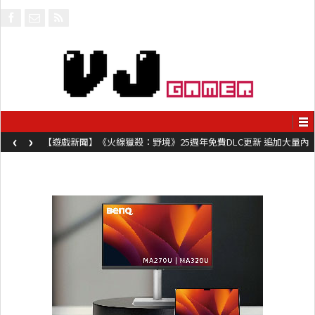
‹
›
【遊戲新聞】《火線獵殺：野境》25週年免費DLC更新 追加大量內
容同時系舊作限時超平價折扣