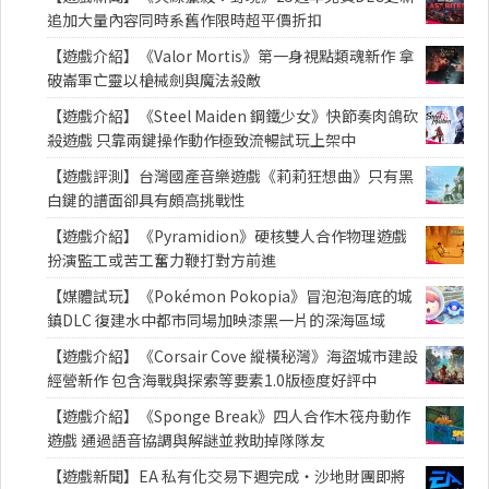
追加大量內容同時系舊作限時超平價折扣
【遊戲介紹】《Valor Mortis》第一身視點類魂新作 拿
破崙軍亡靈以槍械劍與魔法殺敵
【遊戲介紹】《Steel Maiden 鋼鐵少女》快節奏肉鴿砍
殺遊戲 只靠兩鍵操作動作極致流暢試玩上架中
【遊戲評測】台灣國產音樂遊戲《莉莉狂想曲》只有黑
白鍵的譜面卻具有頗高挑戰性
【遊戲介紹】《Pyramidion》硬核雙人合作物理遊戲
扮演監工或苦工奮力鞭打對方前進
【媒體試玩】《Pokémon Pokopia》冒泡泡海底的城
鎮DLC 復建水中都市同場加映漆黑一片的深海區域
【遊戲介紹】《Corsair Cove 縱橫秘灣》海盜城市建設
經營新作 包含海戰與探索等要素1.0版極度好評中
【遊戲介紹】《Sponge Break》四人合作木筏舟動作
遊戲 通過語音協調與解謎並救助掉隊隊友
【遊戲新聞】EA 私有化交易下週完成・沙地財團即將