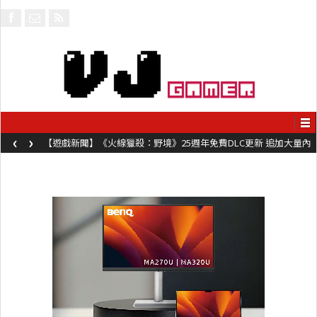
‹
›
【遊戲新聞】《火線獵殺：野境》25週年免費DLC更新 追加大量內
容同時系舊作限時超平價折扣