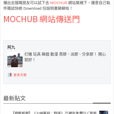
懶出去搵嘅朋友可以試下去
MOCHUB
網站幫襯下，鍾意自己執
件嘅試快啲 Download 份說明書睇睇啦！
MOCHUB 網站傳送門
阿九
打機 玩具 睇戲 動漫 買膠、派膠、分享膠！ 開心
就好！
更多文章
最新貼文
【遊戲新聞】《火線獵殺：野境》25週年免費DLC更新