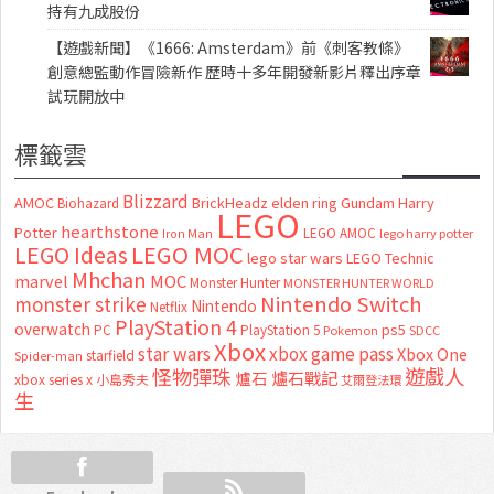
持有九成股份
【遊戲新聞】《1666: Amsterdam》前《刺客教條》
創意總監動作冒險新作 歷時十多年開發新影片釋出序章
試玩開放中
標籤雲
Blizzard
AMOC
BrickHeadz
elden ring
Gundam
Harry
Biohazard
LEGO
hearthstone
Potter
LEGO AMOC
lego harry potter
Iron Man
LEGO MOC
LEGO Ideas
lego star wars
LEGO Technic
Mhchan
marvel
MOC
Monster Hunter
MONSTER HUNTER WORLD
Nintendo Switch
monster strike
Nintendo
Netflix
PlayStation 4
overwatch
ps5
PC
PlayStation 5
Pokemon
SDCC
Xbox
star wars
xbox game pass
Xbox One
starfield
Spider-man
怪物彈珠
遊戲人
爐石
爐石戰記
xbox series x
小島秀夫
艾爾登法環
生