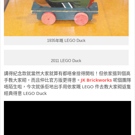
1935年嘅 LEGO Duck
2011 LEGO Duck
講得紀念款就當然大家就算有都唔會捨得開啦！但依家搵到個高
手教大家砌，而且仲比官方版更得意。
JK Brickworks
呢個團隊
唔陌生啦，今次就係佢地出手用依家嘅 LEGO 件去教大家砌返隻
經典得意 LEGO Duck