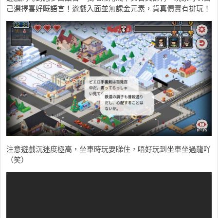
己選擇喜好嘅語言！遊戲入面並無課金元素，貨真價實有排玩！
注意遊戲沉迷度極高，坐車時玩要睇住，唔好玩到坐車坐過龍吖
（笑）