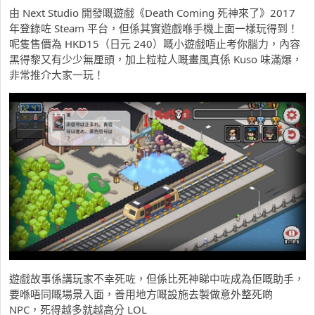
由 Next Studio 開發嘅遊戲《Death Coming 死神來了》2017
年登錄咗 Steam 平台，但係其實遊戲喺手機上面一樣玩得到！
呢隻售價為 HKD15（日元 240）嘅小遊戲唔止考你腦力，內容
黑得黎又有少少無厘頭，加上粒粒人嘅畫風真係 Kuso 味滿爆，
非常推介大家一玩！
遊戲故事係講玩家不幸死咗，但係比死神睇中咗成為佢嘅助手，
要喺唔同嘅場景入面，善用地方嘅設施去製做意外整死啲
NPC，死得越多就越高分 LOL