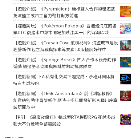
【遊戲介紹】《Pyramidion》硬核雙人合作物理遊戲
扮演監工或苦工奮力鞭打對方前進
【媒體試玩】《Pokémon Pokopia》冒泡泡海底的城
鎮DLC 復建水中都市同場加映漆黑一片的深海區域
【遊戲介紹】《Corsair Cove 縱橫秘灣》海盜城市建設
經營新作 包含海戰與探索等要素1.0版極度好評中
【遊戲介紹】《Sponge Break》四人合作木筏舟動作
遊戲 通過語音協調與解謎並救助掉隊隊友
【遊戲新聞】EA 私有化交易下週完成・沙地財團即將
持有九成股份
【遊戲新聞】《1666: Amsterdam》前《刺客教條》
創意總監動作冒險新作 歷時十多年開發新影片釋出序章
試玩開放中
【PR】《惡魔夜瘋狂》養成型RTA模擬RPG 死越多越
強大不分敵我全部殺殺殺