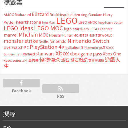
標籤雲
Blizzard
AMOC
BrickHeadz
elden ring
Gundam
Harry
Biohazard
LEGO
hearthstone
Potter
LEGO AMOC
lego harry potter
Iron Man
LEGO MOC
LEGO Ideas
lego star wars
LEGO Technic
Mhchan
marvel
MOC
Monster Hunter
MONSTER HUNTER WORLD
Nintendo Switch
monster strike
Nintendo
Netflix
PlayStation 4
overwatch
ps5
PC
PlayStation 5
Pokemon
SDCC
Xbox
star wars
xbox game pass
Xbox One
starfield
Spider-man
怪物彈珠
遊戲人
爐石
爐石戰記
xbox series x
小島秀夫
艾爾登法環
生
Facebook
RSS
搜尋
月份