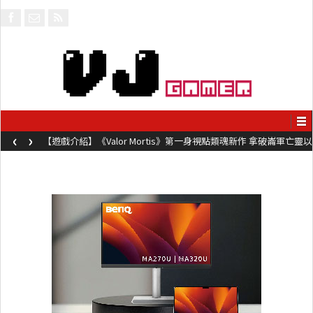
‹
›
【遊戲介紹】《Valor Mortis》第一身視點類魂新作 拿破崙軍亡靈以
槍械劍與魔法殺敵