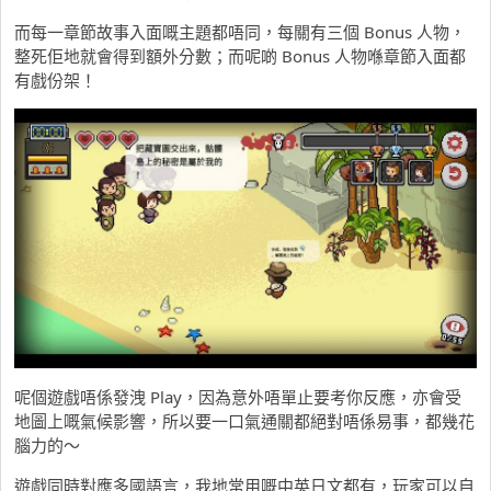
而每一章節故事入面嘅主題都唔同，每關有三個 Bonus 人物，
整死佢地就會得到額外分數；而呢啲 Bonus 人物喺章節入面都
有戲份架！
呢個遊戲唔係發洩 Play，因為意外唔單止要考你反應，亦會受
地圖上嘅氣候影響，所以要一口氣通關都絕對唔係易事，都幾花
腦力的～
遊戲同時對應多國語言，我地常用嘅中英日文都有，玩家可以自