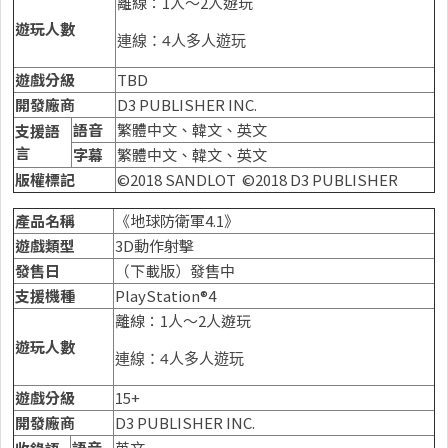
離線：1人～2人遊玩
遊玩人數
連線：4人多人遊玩
遊戲分級
TBD
開發廠商
D3 PUBLISHER INC.
語音
繁體中文、韓文、英文
支援語
言
字幕
繁體中文、韓文、英文
版權標記
©2018 SANDLOT ©2018 D3 PUBLISHER
產
品名稱
《地球防衛軍4.1》
遊戲類型
3D動作射擊
發售日
（下載版）發售中
支援機種
PlayStation®4
離線：1人～2人遊玩
遊玩人數
連線：4人多人遊玩
遊戲分級
15+
開發廠商
D3 PUBLISHER INC.
語音
英文