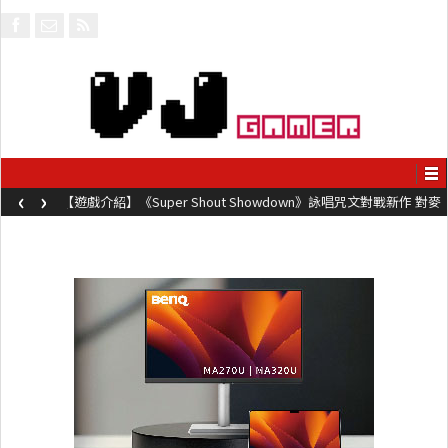
‹
›
【遊戲介紹】《Super Shout Showdown》詠唱咒文對戰新作 對麥
克風唸咒可自訂咒文越長越強