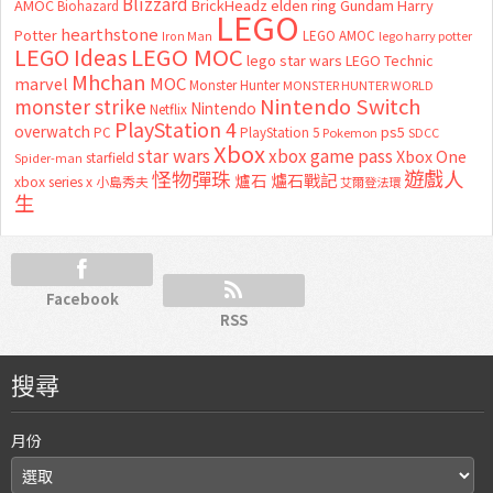
Blizzard
AMOC
BrickHeadz
elden ring
Gundam
Harry
Biohazard
LEGO
hearthstone
Potter
LEGO AMOC
lego harry potter
Iron Man
LEGO MOC
LEGO Ideas
lego star wars
LEGO Technic
Mhchan
marvel
MOC
Monster Hunter
MONSTER HUNTER WORLD
Nintendo Switch
monster strike
Nintendo
Netflix
PlayStation 4
overwatch
ps5
PC
PlayStation 5
Pokemon
SDCC
Xbox
star wars
xbox game pass
Xbox One
starfield
Spider-man
怪物彈珠
遊戲人
爐石
爐石戰記
xbox series x
小島秀夫
艾爾登法環
生
Facebook
RSS
搜尋
月份