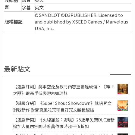
收錄語
言
字幕
英文
©SANDLOT ©D3PUBLISHER. Licensed to
版權標記
and published by XSEED Games / Marvelous
USA, Inc.
最新貼文
【遊戲評測】劇本空泛及戰鬥內容重覆是硬傷・《轉世
之獸》眼高手低表現未如理想
【遊戲介紹】《Super Shout Showdown》詠唱咒文
對戰新作 對麥克風唸咒可自訂咒文越長越強
【遊戲新聞】《火線獵殺：野境》25週年免費DLC更新
追加大量內容同時系舊作限時超平價折扣