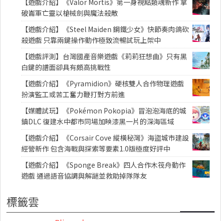
【遊戲介紹】《Valor Mortis》第一身視點類魂新作 拿
破崙軍亡靈以槍械劍與魔法殺敵
【遊戲介紹】《Steel Maiden 鋼鐵少女》快節奏肉鴿砍
殺遊戲 只靠兩鍵操作動作極致流暢試玩上架中
【遊戲評測】台灣國產音樂遊戲《莉莉狂想曲》只有黑
白鍵的譜面卻具有頗高挑戰性
【遊戲介紹】《Pyramidion》硬核雙人合作物理遊戲
扮演監工或苦工奮力鞭打對方前進
【媒體試玩】《Pokémon Pokopia》冒泡泡海底的城
鎮DLC 復建水中都市同場加映漆黑一片的深海區域
【遊戲介紹】《Corsair Cove 縱橫秘灣》海盜城市建設
經營新作 包含海戰與探索等要素1.0版極度好評中
【遊戲介紹】《Sponge Break》四人合作木筏舟動作
遊戲 通過語音協調與解謎並救助掉隊隊友
標籤雲