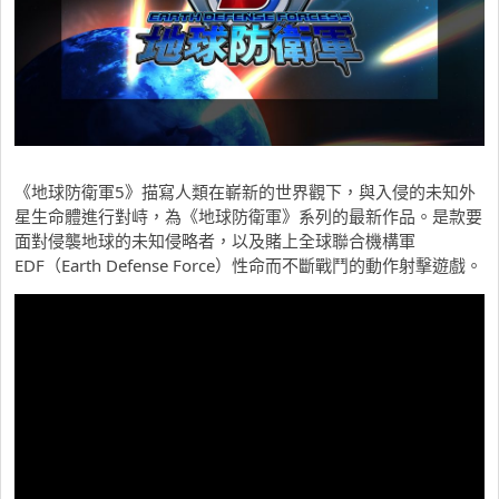
《地球防衛軍5》描寫人類在嶄新的世界觀下，與入侵的未知外
星生命體進行對峙，為《地球防衛軍》系列的最新作品。是款要
面對侵襲地球的未知侵略者，以及賭上全球聯合機構軍
EDF（Earth Defense Force）性命而不斷戰鬥的動作射擊遊戲。