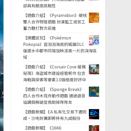
卻具有頗高挑戰性
【遊戲介紹】《Pyramidion》硬核
雙人合作物理遊戲 扮演監工或苦工
奮力鞭打對方前進
【媒體試玩】《Pokémon
Pokopia》冒泡泡海底的城鎮DLC
復建水中都市同場加映漆黑一片的深海區
域
【遊戲介紹】《Corsair Cove 縱橫
秘灣》海盜城市建設經營新作 包含
海戰與探索等要素1.0版極度好評中
【遊戲介紹】《Sponge Break》
四人合作木筏舟動作遊戲 通過語音
協調與解謎並救助掉隊隊友
【遊戲新聞】EA 私有化交易下週完
成・沙地財團即將持有九成股份
【遊戲新聞】《1666: