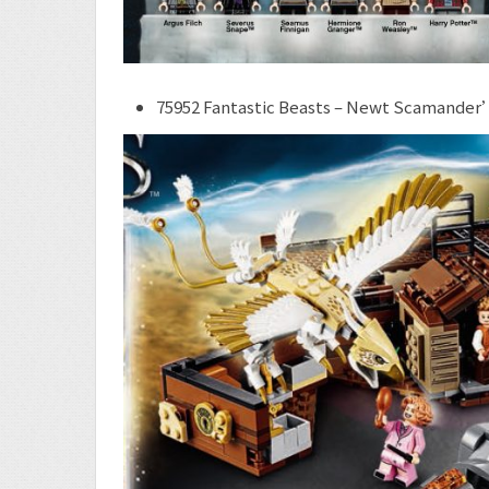
75952 Fantastic Beasts – Newt Scamander