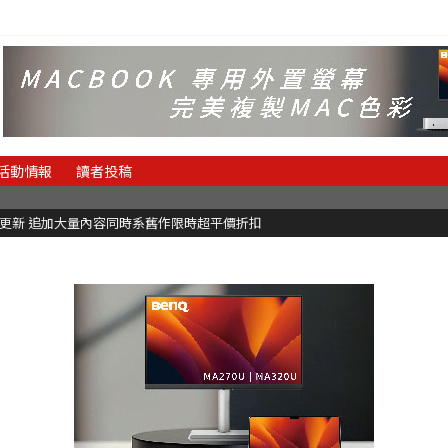
活動情報
讀者投稿
C更新 追加大量內容同時系舊作限時超平價折扣