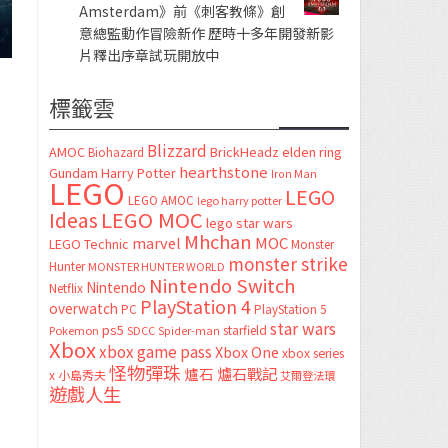
Amsterdam》前《刺客教條》創
意總監動作冒險新作 歷時十多年開發新影
片釋出序章試玩開放中
標籤雲
Blizzard
AMOC
BrickHeadz
elden ring
Biohazard
hearthstone
Gundam
Harry Potter
Iron Man
LEGO
LEGO
LEGO AMOC
lego harry potter
LEGO MOC
Ideas
lego star wars
Mhchan
marvel
MOC
LEGO Technic
Monster
monster strike
Hunter
MONSTER HUNTER WORLD
Nintendo Switch
Nintendo
Netflix
PlayStation 4
overwatch
PC
PlayStation 5
star wars
ps5
starfield
Pokemon
SDCC
Spider-man
Xbox
xbox game pass
Xbox One
xbox series
怪物彈珠
爐石
爐石戰記
x
小島秀夫
艾爾登法環
遊戲人生