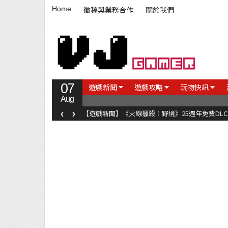
Home
徵稿與業務合作
關於我們
07
遊戲新聞
遊戲攻略
玩物快訊
Aug
‹
›
【遊戲新聞】《火線獵殺：野境》25週年免費DL