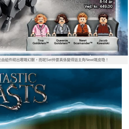
組件砌出嚟嘅幻獸，而呢Set仲要真係變得返主角Newt嘅皮喼！