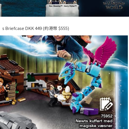
’s Briefcase DKK 449 (約港幣 $555)