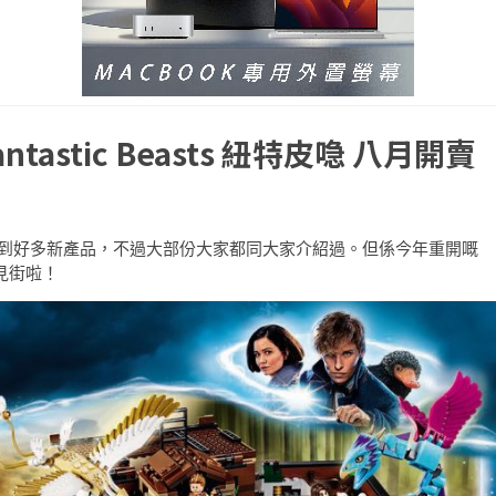
astic Beasts 紐特皮喼 八月開賣
面，雖然見到好多新產品，不過大部份大家都同大家介紹過。但係今年重開嘅
見街啦！