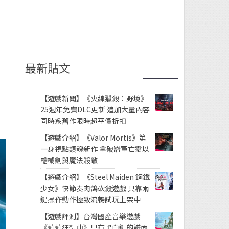
最新貼文
【遊戲新聞】《火線獵殺：野境》
25週年免費DLC更新 追加大量內容
同時系舊作限時超平價折扣
【遊戲介紹】《Valor Mortis》第
一身視點類魂新作 拿破崙軍亡靈以
槍械劍與魔法殺敵
【遊戲介紹】《Steel Maiden 鋼鐵
少女》快節奏肉鴿砍殺遊戲 只靠兩
鍵操作動作極致流暢試玩上架中
【遊戲評測】台灣國產音樂遊戲
《莉莉狂想曲》只有黑白鍵的譜面