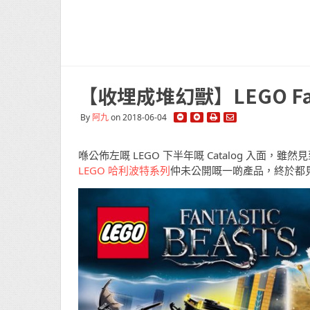
【收埋成堆幻獸】LEGO Fant
By
阿九
on 2018-06-04
喺公佈左嘅 LEGO 下半年嘅 Catalog 入
LEGO 哈利波特系列
仲未公開嘅一啲產品，終於都