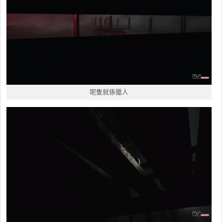
呢隻就係獵人