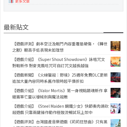
更多文章
最新貼文
【遊戲評測】劇本空泛及戰鬥內容重覆是硬傷・《轉世
之獸》眼高手低表現未如理想
【遊戲介紹】《Super Shout Showdown》詠唱咒文
對戰新作 對麥克風唸咒可自訂咒文越長越強
【遊戲新聞】《火線獵殺：野境》25週年免費DLC更新
追加大量內容同時系舊作限時超平價折扣
【遊戲介紹】《Valor Mortis》第一身視點類魂新作 拿
破崙軍亡靈以槍械劍與魔法殺敵
【遊戲介紹】《Steel Maiden 鋼鐵少女》快節奏肉鴿砍
殺遊戲 只靠兩鍵操作動作極致流暢試玩上架中
【遊戲評測】台灣國產音樂遊戲《莉莉狂想曲》只有黑