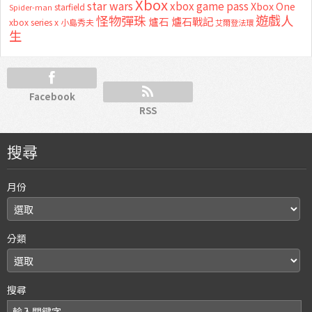
Xbox
star wars
xbox game pass
Xbox One
starfield
Spider-man
怪物彈珠
遊戲人
爐石
爐石戰記
xbox series x
小島秀夫
艾爾登法環
生
Facebook
RSS
搜尋
月份
分類
搜尋