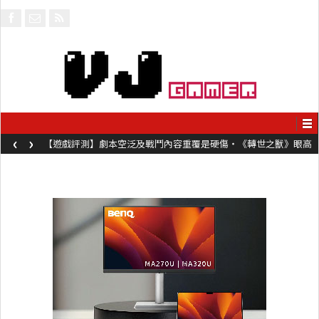
‹
›
【遊戲評測】劇本空泛及戰鬥內容重覆是硬傷・《轉世之獸》眼高
手低表現未如理想