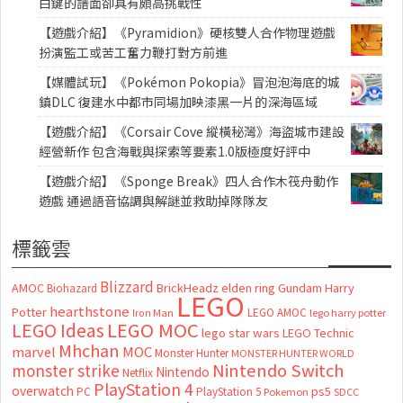
白鍵的譜面卻具有頗高挑戰性
【遊戲介紹】《Pyramidion》硬核雙人合作物理遊戲
扮演監工或苦工奮力鞭打對方前進
【媒體試玩】《Pokémon Pokopia》冒泡泡海底的城
鎮DLC 復建水中都市同場加映漆黑一片的深海區域
【遊戲介紹】《Corsair Cove 縱橫秘灣》海盜城市建設
經營新作 包含海戰與探索等要素1.0版極度好評中
【遊戲介紹】《Sponge Break》四人合作木筏舟動作
遊戲 通過語音協調與解謎並救助掉隊隊友
標籤雲
Blizzard
AMOC
BrickHeadz
elden ring
Gundam
Harry
Biohazard
LEGO
hearthstone
Potter
LEGO AMOC
lego harry potter
Iron Man
LEGO MOC
LEGO Ideas
lego star wars
LEGO Technic
Mhchan
marvel
MOC
Monster Hunter
MONSTER HUNTER WORLD
Nintendo Switch
monster strike
Nintendo
Netflix
PlayStation 4
overwatch
ps5
PC
PlayStation 5
Pokemon
SDCC