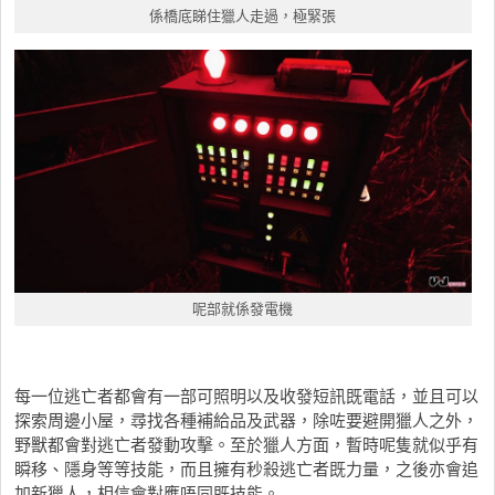
係橋底睇住獵人走過，極緊張
呢部就係發電機
每一位逃亡者都會有一部可照明以及收發短訊既電話，並且可以
探索周邊小屋，尋找各種補給品及武器，除咗要避開獵人之外，
野獸都會對逃亡者發動攻擊。至於獵人方面，暫時呢隻就似乎有
瞬移、隱身等等技能，而且擁有秒殺逃亡者既力量，之後亦會追
加新獵人，相信會對應唔同既技能。