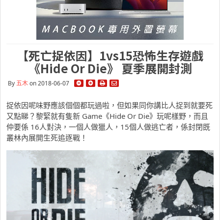
【死亡捉依因】1vs15恐怖生存遊戲
《Hide Or Die》 夏季展開封測
By
五木
on 2018-06-07
捉依因呢味野應該個個都玩過啦，但如果同你講比人捉到就要死
又點睇？黎緊就有隻新 Game《Hide Or Die》玩呢樣野，而且
仲要係 16人對決，一個人做獵人，15個人做逃亡者，係封閉既
叢林內展開生死追逐戰！