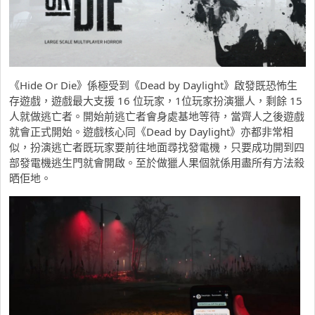
《Hide Or Die》係極受到《Dead by Daylight》啟發既恐怖生
存遊戲，遊戲最大支援 16 位玩家，1位玩家扮演獵人，剩餘 15
人就做逃亡者。開始前逃亡者會身處基地等待，當齊人之後遊戲
就會正式開始。遊戲核心同《Dead by Daylight》亦都非常相
似，扮演逃亡者既玩家要前往地面尋找發電機，只要成功開到四
部發電機逃生門就會開啟。至於做獵人果個就係用盡所有方法殺
晒佢地。