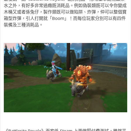
水之外，有好多非常過癮既消耗品。例如偽裝類既可以令你變成
木桶又或者係兔仔，製作類既可以做陷阱、炸彈，仲可以整個寶
箱型炸彈，引人打開就「Boom」！而每位玩家分別可以有四件
裝備及三種消耗品。
《Battlerite Royale》而家係 Steam 上面做緊付費測試，雖然平