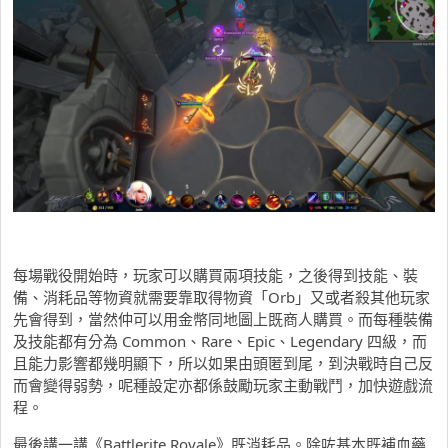
每場戰役開始時，玩家可以購買兩項技能，之後得到技能、裝
備、消耗品等物資就需要靠取得物資「Orb」又或者殺其他玩家
先會得到，當然仲可以用金幣同地圖上既商人購買。而每種裝備
及技能都有分為 Common、Rare、Epic、Legendary 四級，而
且能力影響都幾明顯下，所以如果由頭匿到尾，到決戰時自己反
而會變得弱勢，呢種設定亦都係鼓勵玩家主動戰鬥，加快遊戲流
程。
最後講一講《Battlerite Royale》既消耗品。除咗基本既補血藥