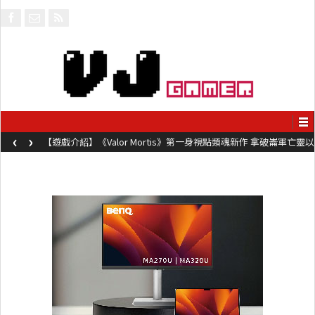
‹
›
【遊戲介紹】《Valor Mortis》第一身視點類魂新作 拿破崙軍亡靈以
槍械劍與魔法殺敵