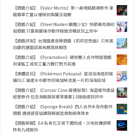
【遊戲介紹】《Valor Mortis》第一身視點類魂新作 拿
破崙軍亡靈以槍械劍與魔法殺敵
【遊戲介紹】《Steel Maiden 鋼鐵少女》快節奏肉鴿砍
殺遊戲 只靠兩鍵操作動作極致流暢試玩上架中
【遊戲評測】台灣國產音樂遊戲《莉莉狂想曲》只有黑
白鍵的譜面卻具有頗高挑戰性
【遊戲介紹】《Pyramidion》硬核雙人合作物理遊戲
扮演監工或苦工奮力鞭打對方前進
【媒體試玩】《Pokémon Pokopia》冒泡泡海底的城
鎮DLC 復建水中都市同場加映漆黑一片的深海區域
【遊戲介紹】《Corsair Cove 縱橫秘灣》海盜城市建設
經營新作 包含海戰與探索等要素1.0版極度好評中
【遊戲介紹】《Sponge Break》四人合作木筏舟動作
遊戲 通過語音協調與解謎並救助掉隊隊友
【遊戲新聞】EA 私有化交易下週完成・沙地財團即將
持有九成股份