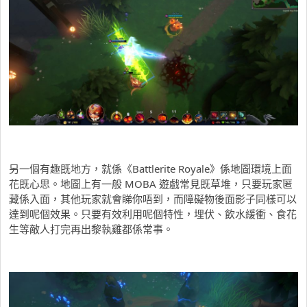
另一個有趣既地方，就係《Battlerite Royale》係地圖環境上面
花既心思。地圖上有一般 MOBA 遊戲常見既草堆，只要玩家匿
藏係入面，其他玩家就會睇你唔到，而障礙物後面影子同樣可以
達到呢個效果。只要有效利用呢個特性，埋伏、飲水緩衝、食花
生等敵人打完再出黎執雞都係常事。