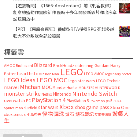
【遊戲新聞】《1666: Amsterdam》前《刺客教條》
創意總監動作冒險新作 歷時十多年開發新影片釋出序章
試玩開放中
【PR】《惡魔夜瘋狂》養成型RTA模擬RPG 死越多越
強大不分敵我全部殺殺殺
標籤雲
Blizzard
AMOC
BrickHeadz
elden ring
Gundam
Harry
Biohazard
LEGO
hearthstone
Potter
LEGO AMOC
lego harry potter
Iron Man
LEGO MOC
LEGO Ideas
lego star wars
LEGO Technic
Mhchan
marvel
MOC
Monster Hunter
MONSTER HUNTER WORLD
Nintendo Switch
monster strike
Nintendo
Netflix
PlayStation 4
overwatch
ps5
PC
PlayStation 5
Pokemon
SDCC
Xbox
star wars
xbox game pass
Xbox One
starfield
Spider-man
怪物彈珠
遊戲人
爐石
爐石戰記
xbox series x
小島秀夫
艾爾登法環
生