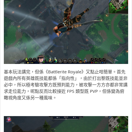
基本玩法講完，但係《Battlerite Royale》又點止咁簡單。首先
遊戲內所有英雄既技能都係「指向性」，由於打出黎既技能並非
必中，所以極考驗攻擊方既預判能力，被攻擊一方方亦都非常講
求走位能力，呢點反而比較接近 FPS 類型既 PVP，但係變為俯
瞰視角度又係另一種風味。