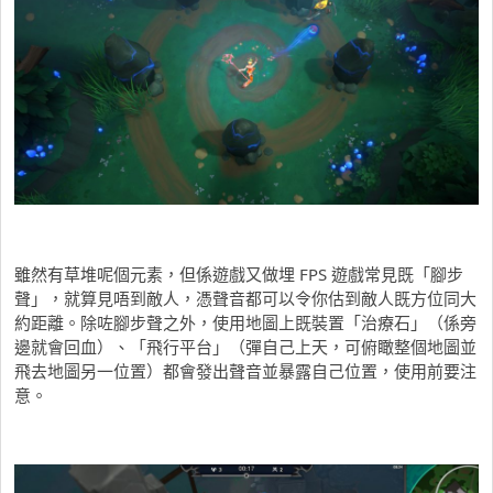
雖然有草堆呢個元素，但係遊戲又做埋 FPS 遊戲常見既「腳步
聲」，就算見唔到敵人，憑聲音都可以令你估到敵人既方位同大
約距離。除咗腳步聲之外，使用地圖上既裝置「治療石」（係旁
邊就會回血）、「飛行平台」（彈自己上天，可俯瞰整個地圖並
飛去地圖另一位置）都會發出聲音並暴露自己位置，使用前要注
意。