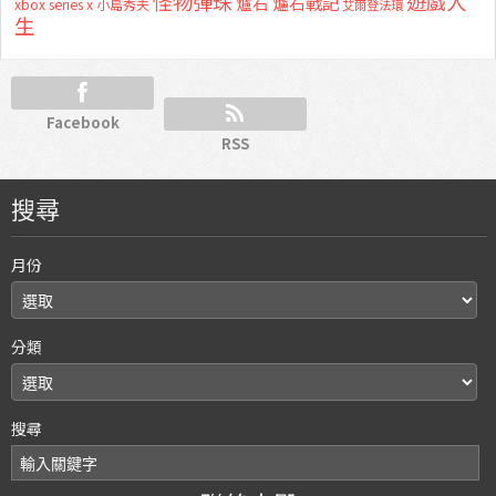
怪物彈珠
遊戲人
爐石
爐石戰記
xbox series x
小島秀夫
艾爾登法環
生
Facebook
RSS
搜尋
月份
分類
搜尋