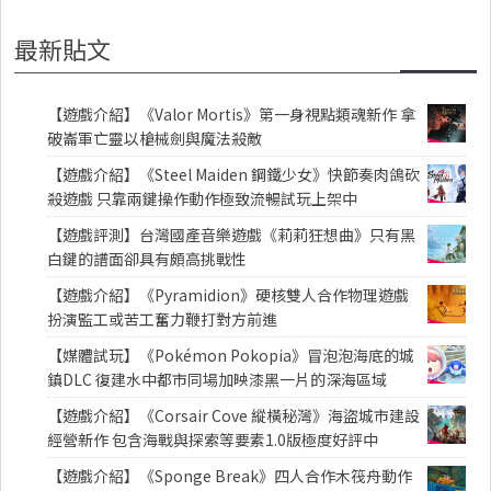
最新貼文
【遊戲介紹】《Valor Mortis》第一身視點類魂新作 拿
破崙軍亡靈以槍械劍與魔法殺敵
【遊戲介紹】《Steel Maiden 鋼鐵少女》快節奏肉鴿砍
殺遊戲 只靠兩鍵操作動作極致流暢試玩上架中
【遊戲評測】台灣國產音樂遊戲《莉莉狂想曲》只有黑
白鍵的譜面卻具有頗高挑戰性
【遊戲介紹】《Pyramidion》硬核雙人合作物理遊戲
扮演監工或苦工奮力鞭打對方前進
【媒體試玩】《Pokémon Pokopia》冒泡泡海底的城
鎮DLC 復建水中都市同場加映漆黑一片的深海區域
【遊戲介紹】《Corsair Cove 縱橫秘灣》海盜城市建設
經營新作 包含海戰與探索等要素1.0版極度好評中
【遊戲介紹】《Sponge Break》四人合作木筏舟動作