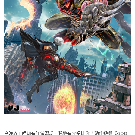
今晚放工唔知有咩做嘅話，我地有介紹比你！動作遊戲《GOD