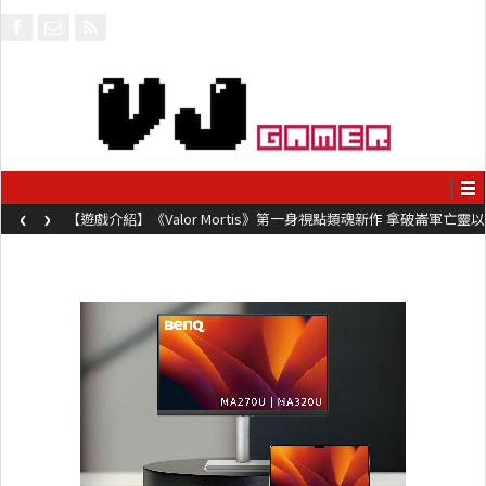
‹
›
【遊戲介紹】《Valor Mortis》第一身視點類魂新作 拿破崙軍亡靈以
槍械劍與魔法殺敵