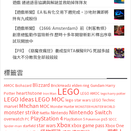
遊戲 通過語音協調與解謎並救助掉隊隊友
【遊戲新聞】EA 私有化交易下週完成・沙地財團即將
持有九成股份
【遊戲新聞】《1666: Amsterdam》前《刺客教條》
創意總監動作冒險新作 歷時十多年開發新影片釋出序章
試玩開放中
【PR】《惡魔夜瘋狂》養成型RTA模擬RPG 死越多越
強大不分敵我全部殺殺殺
標籤雲
Blizzard
AMOC
BrickHeadz
elden ring
Gundam
Harry
Biohazard
LEGO
hearthstone
Potter
LEGO AMOC
lego harry potter
Iron Man
LEGO MOC
LEGO Ideas
lego star wars
LEGO Technic
Mhchan
marvel
MOC
Monster Hunter
MONSTER HUNTER WORLD
Nintendo Switch
monster strike
Nintendo
Netflix
PlayStation 4
overwatch
ps5
PC
PlayStation 5
Pokemon
SDCC
Xbox
star wars
xbox game pass
Xbox One
starfield
Spider-man