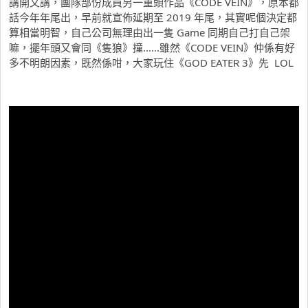
講開又講，團隊部份成員另一重頭作品《CODE VEIN》，原本都
話今年年尾出，早前就宣佈延期至 2019 年尾，其實呢個決定都
算相當明智，自己公司無理由出一隻 Game 同期自己打自己架
嘛，擺年頭又會同《隻狼》撞……雖然《CODE VEIN》仲係有好
多不明朗因素，既然係咁，大家玩住《GOD EATER 3》先 LOL