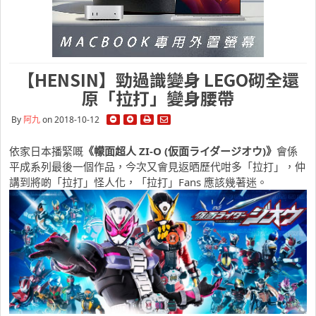
【HENSIN】勁過識變身 LEGO砌全還
原「拉打」變身腰帶
By
阿九
on 2018-10-12
依家日本播緊嘅
《幪面超人 ZI-O (仮面ライダージオウ)》
會係
平成系列最後一個作品，今次又會見返晒歷代咁多「拉打」，仲
講到將啲「拉打」怪人化，「拉打」Fans 應該幾著迷。