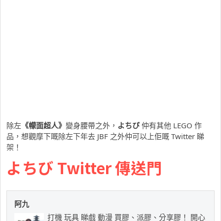
除左
《幪面超人》
變身腰帶之外，
よちび
仲有其他 LEGO 作
品，想觀摩下嘅除左下年去 JBF 之外仲可以上佢嘅 Twitter 睇
架！
よちび Twitter 傳送門
阿九
打機 玩具 睇戲 動漫 買膠、派膠、分享膠！ 開心