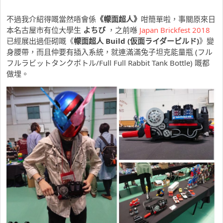
不過我介紹得嘅當然唔會係
《幪面超人》
咁簡單啦，事關原來日
本名古屋市有位大學生
よちび
，之前喺
Japan Brickfest 2018
已經展出過佢砌嘅《
幪面超人
Build (仮面ライダービルド)
》變
身腰帶，而且仲要有插
入系統
，就連滿滿兔子坦克能量瓶
(
フル
フルラビットタンクボトル
/Full Full Rabbit Tank Bottle) 嘅都
做埋。