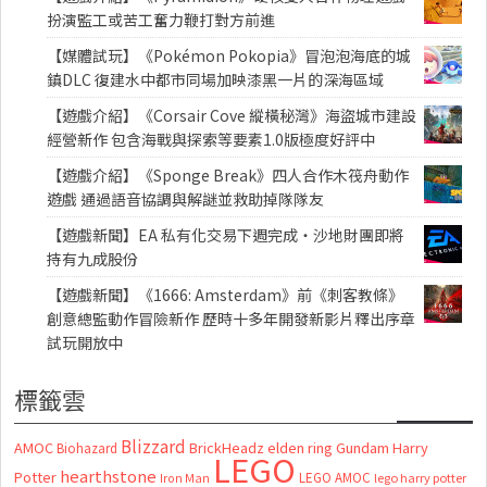
扮演監工或苦工奮力鞭打對方前進
【媒體試玩】《Pokémon Pokopia》冒泡泡海底的城
鎮DLC 復建水中都市同場加映漆黑一片的深海區域
【遊戲介紹】《Corsair Cove 縱橫秘灣》海盜城市建設
經營新作 包含海戰與探索等要素1.0版極度好評中
【遊戲介紹】《Sponge Break》四人合作木筏舟動作
遊戲 通過語音協調與解謎並救助掉隊隊友
【遊戲新聞】EA 私有化交易下週完成・沙地財團即將
持有九成股份
【遊戲新聞】《1666: Amsterdam》前《刺客教條》
創意總監動作冒險新作 歷時十多年開發新影片釋出序章
試玩開放中
標籤雲
Blizzard
AMOC
BrickHeadz
elden ring
Gundam
Harry
Biohazard
LEGO
hearthstone
Potter
LEGO AMOC
lego harry potter
Iron Man