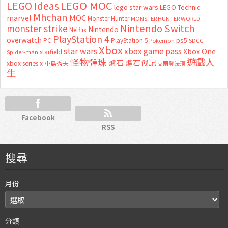
LEGO MOC
LEGO Ideas
lego star wars
LEGO Technic
Mhchan
marvel
MOC
Monster Hunter
MONSTER HUNTER WORLD
Nintendo Switch
monster strike
Nintendo
Netflix
PlayStation 4
overwatch
ps5
PC
PlayStation 5
Pokemon
SDCC
Xbox
star wars
xbox game pass
Xbox One
starfield
Spider-man
怪物彈珠
遊戲人
爐石
爐石戰記
xbox series x
小島秀夫
艾爾登法環
生
Facebook
RSS
搜尋
月份
分類