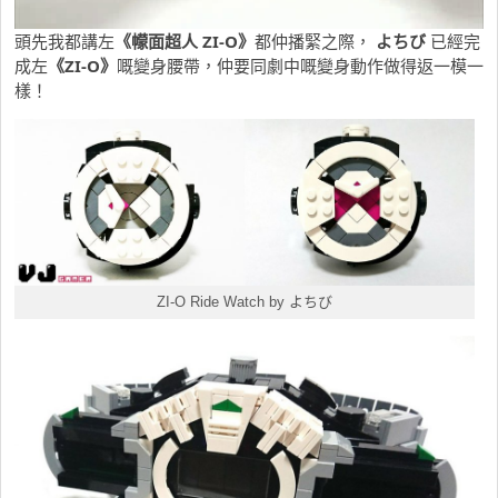
頭先我都講左
《幪面超人 ZI-O》
都仲播緊之際，
よちび
已經完
成左
《ZI-O》
嘅變身腰帶，仲要同劇中嘅變身動作做得返一模一
樣！
ZI-O Ride Watch by よちび