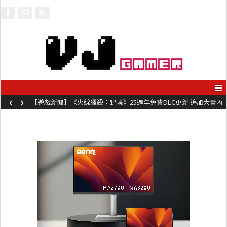
‹
›
【遊戲新聞】《火線獵殺：野境》25週年免費DLC更新 追加大量內
容同時系舊作限時超平價折扣