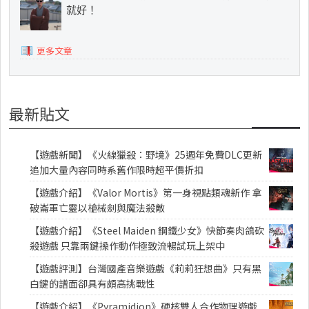
就好！
更多文章
最新貼文
【遊戲新聞】《火線獵殺：野境》25週年免費DLC更新
追加大量內容同時系舊作限時超平價折扣
【遊戲介紹】《Valor Mortis》第一身視點類魂新作 拿
破崙軍亡靈以槍械劍與魔法殺敵
【遊戲介紹】《Steel Maiden 鋼鐵少女》快節奏肉鴿砍
殺遊戲 只靠兩鍵操作動作極致流暢試玩上架中
【遊戲評測】台灣國產音樂遊戲《莉莉狂想曲》只有黑
白鍵的譜面卻具有頗高挑戰性
【遊戲介紹】《Pyramidion》硬核雙人合作物理遊戲