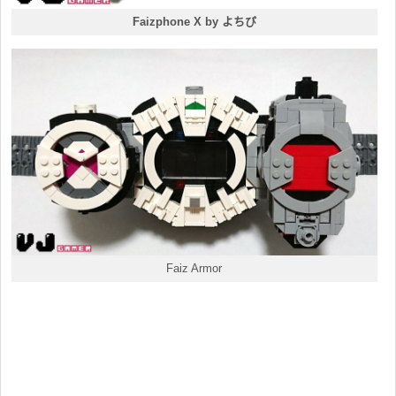
Faizphone X by よちび
Faiz Armor