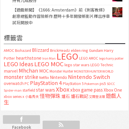
持有九成股份
【遊戲新聞】《1666: Amsterdam》前《刺客教條》
創意總監動作冒險新作 歷時十多年開發新影片釋出序章
試玩開放中
標籤雲
Blizzard
AMOC
BrickHeadz
elden ring
Gundam
Harry
Biohazard
LEGO
hearthstone
Potter
LEGO AMOC
lego harry potter
Iron Man
LEGO MOC
LEGO Ideas
lego star wars
LEGO Technic
Mhchan
marvel
MOC
Monster Hunter
MONSTER HUNTER WORLD
Nintendo Switch
monster strike
Nintendo
Netflix
PlayStation 4
overwatch
ps5
PC
PlayStation 5
Pokemon
SDCC
Xbox
star wars
xbox game pass
Xbox One
starfield
Spider-man
怪物彈珠
遊戲人
爐石
爐石戰記
xbox series x
小島秀夫
艾爾登法環
生
Facebook