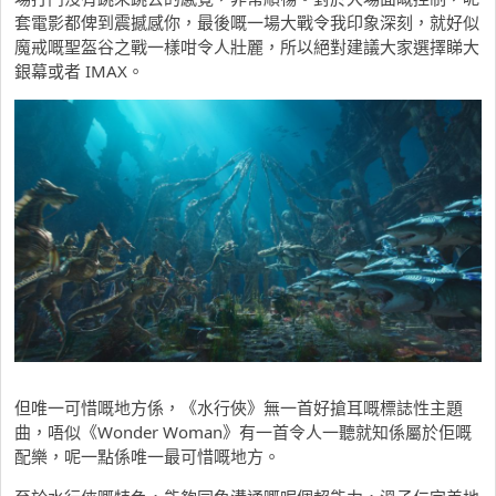
套電影都俾到震撼感你，最後嘅一場大戰令我印象深刻，就好似
魔戒嘅
聖盔谷之戰
一樣咁令人壯麗，所以絕對建議大家選擇睇大
銀幕或者 IMAX。
但唯一可惜嘅地方係，《水行俠》無一首好搶耳嘅標誌性主題
曲，唔似《Wonder Woman》有一首令人一聽就知係屬於佢嘅
配樂，呢一點係唯一最可惜嘅地方。