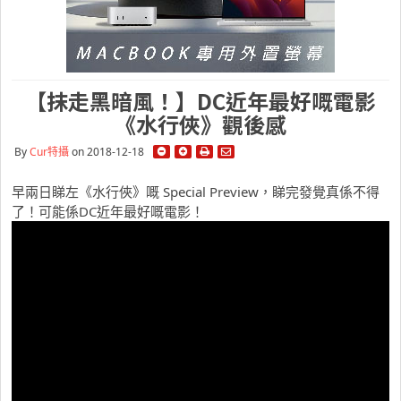
【抹走黑暗風！】DC近年最好嘅電影
《水行俠》觀後感
By
Cur特攝
on 2018-12-18
早兩日睇左
《
水行俠
》嘅 Special Preview，睇完發覺真係不得
了！可能係DC近年最好嘅電影！