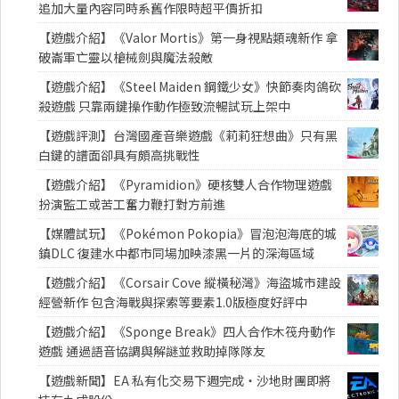
追加大量內容同時系舊作限時超平價折扣
【遊戲介紹】《Valor Mortis》第一身視點類魂新作 拿
破崙軍亡靈以槍械劍與魔法殺敵
【遊戲介紹】《Steel Maiden 鋼鐵少女》快節奏肉鴿砍
殺遊戲 只靠兩鍵操作動作極致流暢試玩上架中
【遊戲評測】台灣國產音樂遊戲《莉莉狂想曲》只有黑
白鍵的譜面卻具有頗高挑戰性
【遊戲介紹】《Pyramidion》硬核雙人合作物理遊戲
扮演監工或苦工奮力鞭打對方前進
【媒體試玩】《Pokémon Pokopia》冒泡泡海底的城
鎮DLC 復建水中都市同場加映漆黑一片的深海區域
【遊戲介紹】《Corsair Cove 縱橫秘灣》海盜城市建設
經營新作 包含海戰與探索等要素1.0版極度好評中
【遊戲介紹】《Sponge Break》四人合作木筏舟動作
遊戲 通過語音協調與解謎並救助掉隊隊友
【遊戲新聞】EA 私有化交易下週完成・沙地財團即將