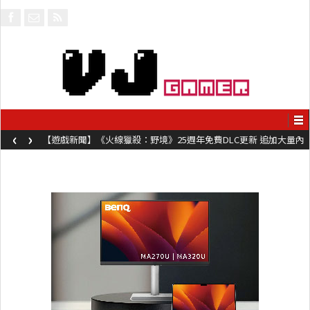
‹
›
【遊戲新聞】《火線獵殺：野境》25週年免費DLC更新 追加大量內
容同時系舊作限時超平價折扣