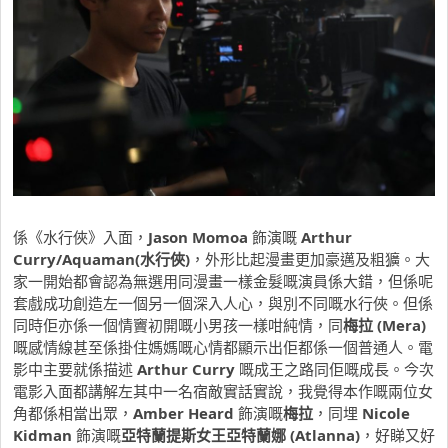
係《
水行俠
》入面，
Jason Momoa
飾演嘅
Arthur
Curry/Aquaman(水行俠)
，外形比起漫畫更加豪邁及粗獷。大
家一開始都會認為無選用同漫畫一樣金髮嘅演員係大錯，但係呢
套戲成功創造左一個另一個深入人心，與別不同嘅水行俠。但係
同時佢亦係一個情竇初開嘅小男孩一樣咁純情，同
梅拉 (Mera)
嘅感情線甚至係掛住媽媽嘅心情都顯示出佢都係一個普通人。電
影中主要就係描述
Arthur Curry
嘅成王之路同佢嘅成長。今次
電影入面都講解左其中一名宿敵
實話實說，我覺得本作嘅兩位女
角都係相當出眾，
Amber Heard
飾演嘅
梅拉
，同埋
Nicole
Kidman
飾演嘅
亞特蘭提斯女王
亞特蘭娜 (
Atlanna)
，好睇又好