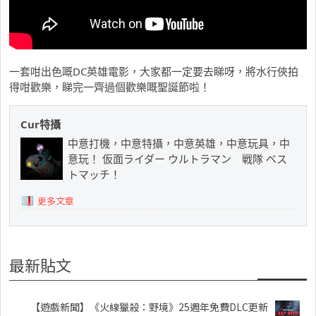
一套咁出色嘅DC英雄電影，大家都一定要去睇呀，將水行俠拍
得咁歡樂，睇完一齊過個歡樂嘅聖誕節啦！
Cur特攝
中意打機，中意特攝，中意英雄，中意玩具，中
意玩！ 仮面ライダー ウルトラマン 戦隊 ベス
トマッチ！
更多文章
最新貼文
【遊戲新聞】《火線獵殺：野境》25週年免費DLC更新