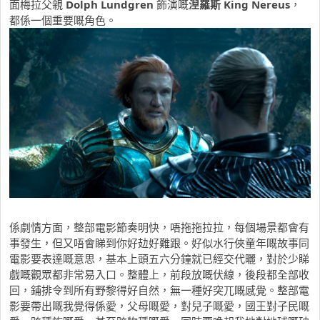
面梅拉父親
Dolph Lundgren
飾演嘅
湼羅斯
King Nereus
，
都係一個重要嘅角色。
係劇情方面，整部電影節奏明快，唔拖拖拉拉，每個場景都會有
事發生，但又唔會睇到你好攰好難跟。好似水行俠童年嘅故事同
電影要表達嘅意思，基本上頭五六分鐘就已經交代曬，對於少睇
戲嘅觀眾都非常易入口。整體上，前段放嘅伏線，後段都全部收
回，鋪排令到所有野黎得好自然，無一種好突兀嘅感覺。整部電
影要帶出嘅我覺得係愛，父母嘅愛，對兒子嘅愛，國王對子民嘅