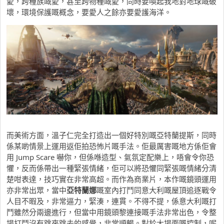
愛，跨種族嘅愛，甚至跨物種嘅愛，同時要喚起我地對地球嘅破
壞，環境保護嘅概念，要愛人之餘亦要愛護海洋。
而美術方面，溫子仁完全打造出一個好特別嘅亞特蘭提斯，同時
係某啲情景上運用返佢拍恐怖片嘅手法。佢最厲害嘅地方係佢會
用 Jump Scare 嚇你，但係喺造型、氣氛定配樂上，唔會令你恐
懼，反而係帶出一種緊張情緒，佢可以將恐懼同緊張嘅情緒分清
楚咁表達，技巧實在非常高超。而作為商業片，本作嘅鏡頭運用
亦非常出眾，當中
亞特蘭娜
嘅室內打鬥同意大利嘅屋頂追逐戰令
人目不暇及，非常逼力，緊湊，連貫。不得不提，係意大利嘅打
鬥雖然分兩邊進行，但當中用鏡頭黎連接嘅手法非常出色，令整
場打鬥沒有跳來跳去的感覺，非常順暢。對於大場面嘅控制，呢