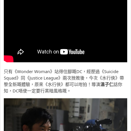
只有《Wonder Woman》站得住腳嘅DC，經歷過《Suicide
Squad》同《Justice League》兩次挫敗後，今次《
水行俠
》帶
黎全新嘅體驗，原來《
水行俠
》都可以咁拍！導演
溫子仁
話你
知，DC唔使一定要行黑暗風格嘅。