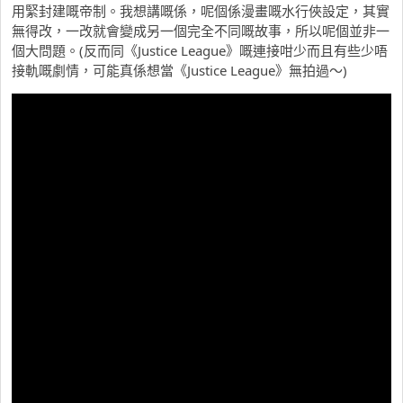
用緊封建嘅帝制。我想講嘅係，呢個係漫畫嘅水行俠設定，其實
無得改，一改就會變成另一個完全不同嘅故事，所以呢個並非一
個大問題。(反而同《Justice League》嘅連接咁少而且有些少唔
接軌嘅劇情，可能真係想當《Justice League》無拍過～)