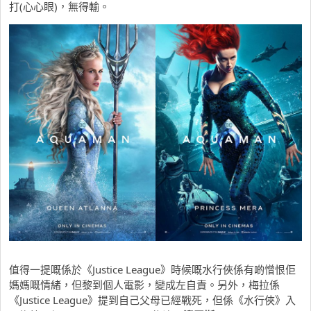
打(心心眼)，無得輸。
值得一提嘅係於《Justice League》時候嘅水行俠係有啲憎恨佢
媽媽嘅情緒，但黎到個人電影，變成左自責。另外，梅拉係
《Justice League》提到自己父母已經戰死，但係《
水行俠
》入