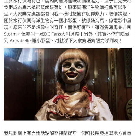
至於水行俠嘅特色，能夠同魚溝通嘅呢個超能力，溫子仁完美地
令佢成為異常搶眼嘅超級英雄，原來同海洋生物溝通係可以咁
型。大家睇完應該都會同我一樣咁想擁有呢種能力。順便講埋，
關於水行俠同海洋生物有一個小彩蛋，就係騎海馬，係電影中呈
現，原來並不是想像中咁奇怪，而係好有型，雖然隻海馬並非叫
Storm，但亦叫一眾DC Fans大叫過癮！另外，其實本作有隱藏
到 Annabelle 嘅小彩蛋，咁就睇下大家夠唔夠眼力睇到喇！
我見到網上有言論話點解亞特蘭提斯一個科技咁發達嘅地方會重