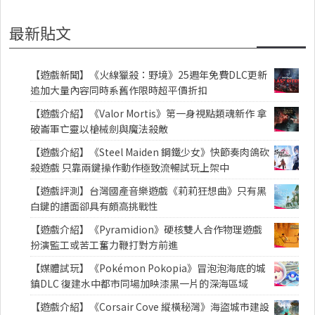
最新貼文
【遊戲新聞】《火線獵殺：野境》25週年免費DLC更新
追加大量內容同時系舊作限時超平價折扣
【遊戲介紹】《Valor Mortis》第一身視點類魂新作 拿
破崙軍亡靈以槍械劍與魔法殺敵
【遊戲介紹】《Steel Maiden 鋼鐵少女》快節奏肉鴿砍
殺遊戲 只靠兩鍵操作動作極致流暢試玩上架中
【遊戲評測】台灣國產音樂遊戲《莉莉狂想曲》只有黑
白鍵的譜面卻具有頗高挑戰性
【遊戲介紹】《Pyramidion》硬核雙人合作物理遊戲
扮演監工或苦工奮力鞭打對方前進
【媒體試玩】《Pokémon Pokopia》冒泡泡海底的城
鎮DLC 復建水中都市同場加映漆黑一片的深海區域
【遊戲介紹】《Corsair Cove 縱橫秘灣》海盜城市建設