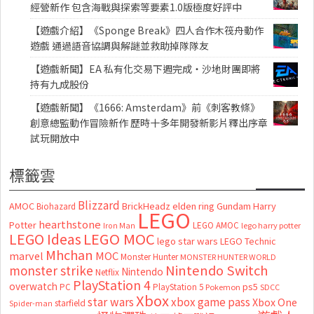
經營新作 包含海戰與探索等要素1.0版極度好評中
【遊戲介紹】《Sponge Break》四人合作木筏舟動作
遊戲 通過語音協調與解謎並救助掉隊隊友
【遊戲新聞】EA 私有化交易下週完成・沙地財團即將
持有九成股份
【遊戲新聞】《1666: Amsterdam》前《刺客教條》
創意總監動作冒險新作 歷時十多年開發新影片釋出序章
試玩開放中
標籤雲
Blizzard
AMOC
BrickHeadz
elden ring
Gundam
Harry
Biohazard
LEGO
hearthstone
Potter
LEGO AMOC
lego harry potter
Iron Man
LEGO MOC
LEGO Ideas
lego star wars
LEGO Technic
Mhchan
marvel
MOC
Monster Hunter
MONSTER HUNTER WORLD
Nintendo Switch
monster strike
Nintendo
Netflix
PlayStation 4
overwatch
ps5
PC
PlayStation 5
Pokemon
SDCC
Xbox
star wars
xbox game pass
Xbox One
starfield
Spider-man