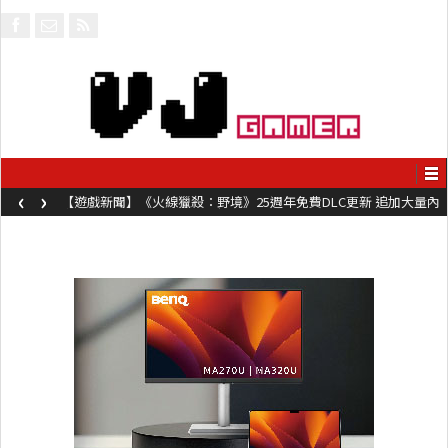
‹
›
【遊戲新聞】《火線獵殺：野境》25週年免費DLC更新 追加大量內
容同時系舊作限時超平價折扣