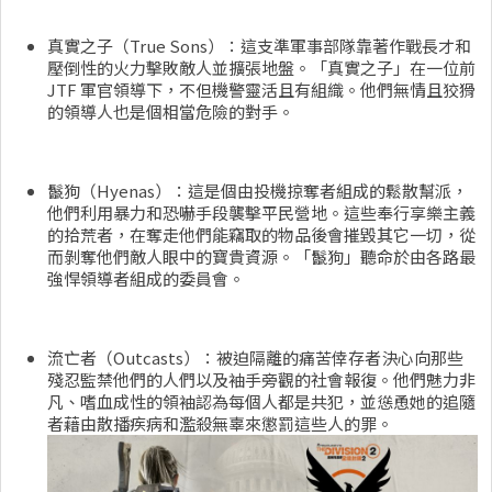
真實之子（True Sons）：這支準軍事部隊靠著作戰長才和
壓倒性的火力擊敗敵人並擴張地盤。「真實之子」在一位前
JTF 軍官領導下，不但機警靈活且有組織。他們無情且狡猾
的領導人也是個相當危險的對手。
鬣狗（Hyenas）：這是個由投機掠奪者組成的鬆散幫派，
他們利用暴力和恐嚇手段襲擊平民營地。這些奉行享樂主義
的拾荒者，在奪走他們能竊取的物品後會摧毀其它一切，從
而剝奪他們敵人眼中的寶貴資源。「鬣狗」聽命於由各路最
強悍領導者組成的委員會。
流亡者（Outcasts）：被迫隔離的痛苦倖存者決心向那些
殘忍監禁他們的人們以及袖手旁觀的社會報復。他們魅力非
凡、嗜血成性的領袖認為每個人都是共犯，並慫恿她的追隨
者藉由散播疾病和濫殺無辜來懲罰這些人的罪。