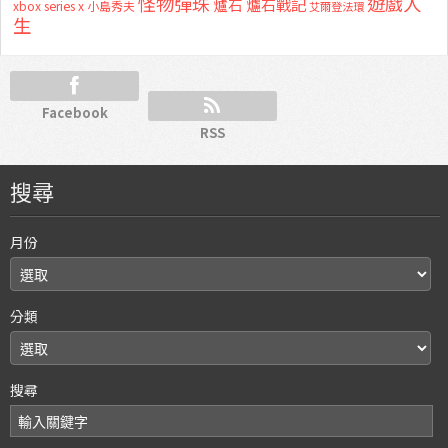
怪物彈珠
遊戲人
爐石
爐石戰記
xbox series x
小島秀夫
艾爾登法環
生
Facebook
RSS
搜尋
月份
分類
搜尋