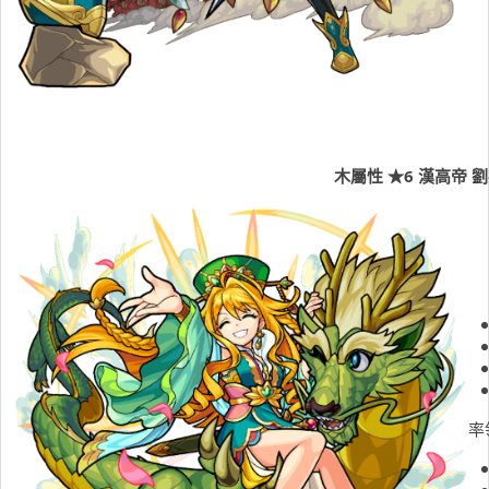
木屬性
★
6
漢高帝
劉
率