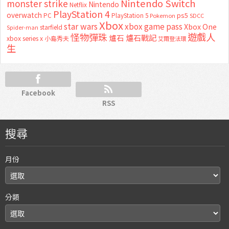
Nintendo Switch
monster strike
Nintendo
Netflix
PlayStation 4
overwatch
ps5
PC
PlayStation 5
Pokemon
SDCC
Xbox
star wars
xbox game pass
Xbox One
starfield
Spider-man
怪物彈珠
遊戲人
爐石
爐石戰記
xbox series x
小島秀夫
艾爾登法環
生
Facebook
RSS
搜尋
月份
分類