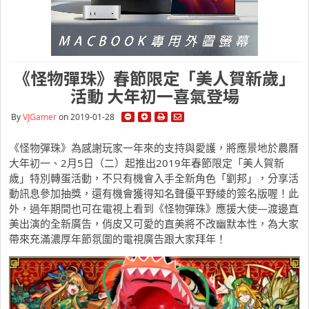
《怪物彈珠》春節限定「美人賀新歲」
活動 大年初一喜氣登場
By
VJGamer
on 2019-01-28
《怪物彈珠》為感謝玩家一年來的支持與愛護，將應景地於農曆
大年初一、2月5日（二）起推出2019年春節限定「美人賀新
歲」特別轉蛋活動，不只有機會入手全新角色「劉邦」，分享活
動訊息參加抽獎，還有機會獲得知名聲優平野綾的簽名版喔！此
外，過年期間也可在電視上看到《怪物彈珠》應援大使—渡邊直
美出演的全新廣告，俏皮又可愛的直美將不改幽默本性，為大家
帶來充滿濃厚年節氛圍的電視廣告跟大家拜年！