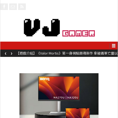
‹
›
【遊戲介紹】《Valor Mortis》第一身視點類魂新作 拿破崙軍亡靈以
槍械劍與魔法殺敵