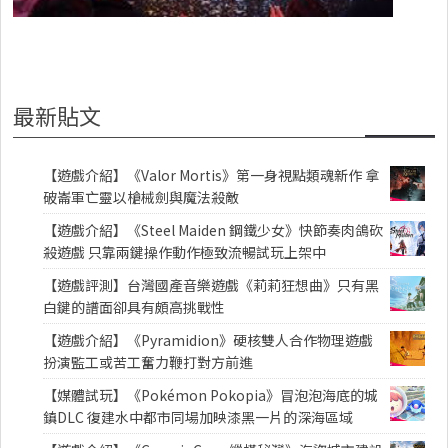
最新貼文
【遊戲介紹】《Valor Mortis》第一身視點類魂新作 拿
破崙軍亡靈以槍械劍與魔法殺敵
【遊戲介紹】《Steel Maiden 鋼鐵少女》快節奏肉鴿砍
殺遊戲 只靠兩鍵操作動作極致流暢試玩上架中
【遊戲評測】台灣國產音樂遊戲《莉莉狂想曲》只有黑
白鍵的譜面卻具有頗高挑戰性
【遊戲介紹】《Pyramidion》硬核雙人合作物理遊戲
扮演監工或苦工奮力鞭打對方前進
【媒體試玩】《Pokémon Pokopia》冒泡泡海底的城
鎮DLC 復建水中都市同場加映漆黑一片的深海區域