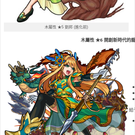
木屬性 ★5 劉邦 (進化前)
木屬性
★
6
開創新時代的
給