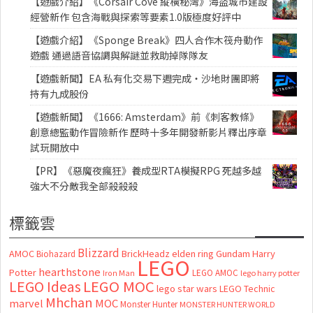
【遊戲介紹】《Corsair Cove 縱橫秘灣》海盜城市建設
經營新作 包含海戰與探索等要素1.0版極度好評中
【遊戲介紹】《Sponge Break》四人合作木筏舟動作
遊戲 通過語音協調與解謎並救助掉隊隊友
【遊戲新聞】EA 私有化交易下週完成・沙地財團即將
持有九成股份
【遊戲新聞】《1666: Amsterdam》前《刺客教條》
創意總監動作冒險新作 歷時十多年開發新影片釋出序章
試玩開放中
【PR】《惡魔夜瘋狂》養成型RTA模擬RPG 死越多越
強大不分敵我全部殺殺殺
標籤雲
Blizzard
AMOC
BrickHeadz
elden ring
Gundam
Harry
Biohazard
LEGO
hearthstone
Potter
LEGO AMOC
lego harry potter
Iron Man
LEGO MOC
LEGO Ideas
lego star wars
LEGO Technic
Mhchan
marvel
MOC
Monster Hunter
MONSTER HUNTER WORLD