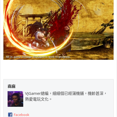
森麻
VJGamer總編，細細個已經蒲機舖，機齡甚深，
熱愛電玩文化。
Facebook