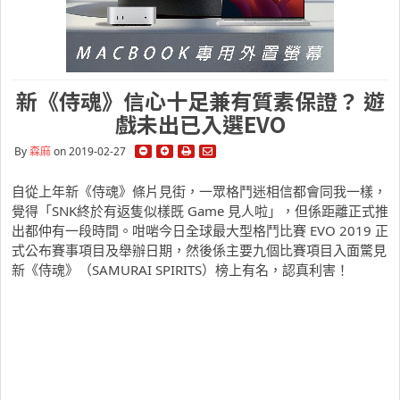
新《侍魂》信心十足兼有質素保證？ 遊
戲未出已入選EVO
By
森麻
on 2019-02-27
自從上年新《侍魂》條片見街，一眾格鬥迷相信都會同我一樣，
覺得「SNK終於有返隻似樣既 Game 見人啦」，但係距離正式推
出都仲有一段時間。咁啱今日全球最大型格鬥比賽 EVO 2019 正
式公布賽事項目及舉辦日期，然後係主要九個比賽項目入面驚見
新《侍魂》（SAMURAI SPIRITS）榜上有名，認真利害！