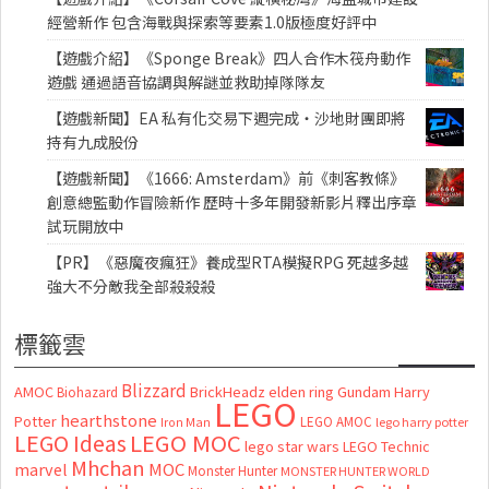
經營新作 包含海戰與探索等要素1.0版極度好評中
【遊戲介紹】《Sponge Break》四人合作木筏舟動作
遊戲 通過語音協調與解謎並救助掉隊隊友
【遊戲新聞】EA 私有化交易下週完成・沙地財團即將
持有九成股份
【遊戲新聞】《1666: Amsterdam》前《刺客教條》
創意總監動作冒險新作 歷時十多年開發新影片釋出序章
試玩開放中
【PR】《惡魔夜瘋狂》養成型RTA模擬RPG 死越多越
強大不分敵我全部殺殺殺
標籤雲
Blizzard
AMOC
BrickHeadz
elden ring
Gundam
Harry
Biohazard
LEGO
hearthstone
Potter
LEGO AMOC
lego harry potter
Iron Man
LEGO MOC
LEGO Ideas
lego star wars
LEGO Technic
Mhchan
marvel
MOC
Monster Hunter
MONSTER HUNTER WORLD