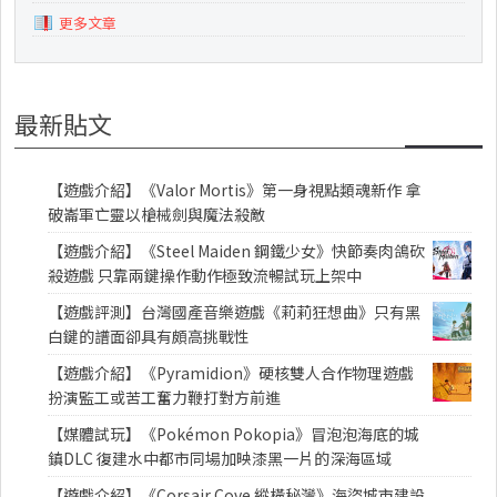
更多文章
最新貼文
【遊戲介紹】《Valor Mortis》第一身視點類魂新作 拿
破崙軍亡靈以槍械劍與魔法殺敵
【遊戲介紹】《Steel Maiden 鋼鐵少女》快節奏肉鴿砍
殺遊戲 只靠兩鍵操作動作極致流暢試玩上架中
【遊戲評測】台灣國產音樂遊戲《莉莉狂想曲》只有黑
白鍵的譜面卻具有頗高挑戰性
【遊戲介紹】《Pyramidion》硬核雙人合作物理遊戲
扮演監工或苦工奮力鞭打對方前進
【媒體試玩】《Pokémon Pokopia》冒泡泡海底的城
鎮DLC 復建水中都市同場加映漆黑一片的深海區域
【遊戲介紹】《Corsair Cove 縱橫秘灣》海盜城市建設