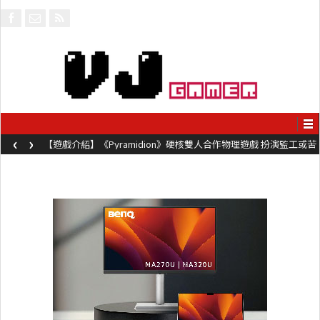
‹
›
【遊戲介紹】《Pyramidion》硬核雙人合作物理遊戲 扮演監工或苦
工奮力鞭打對方前進