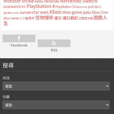
Nintendo Switch
monster strike
Nintendo
Netflix
PlayStation 4
overwatch
ps5
PC
PlayStation 5
Pokemon
SDCC
Xbox
star wars
xbox game pass
Xbox One
starfield
Spider-man
怪物彈珠
遊戲人
爐石
爐石戰記
xbox series x
小島秀夫
艾爾登法環
生
Facebook
RSS
搜尋
月份
分類