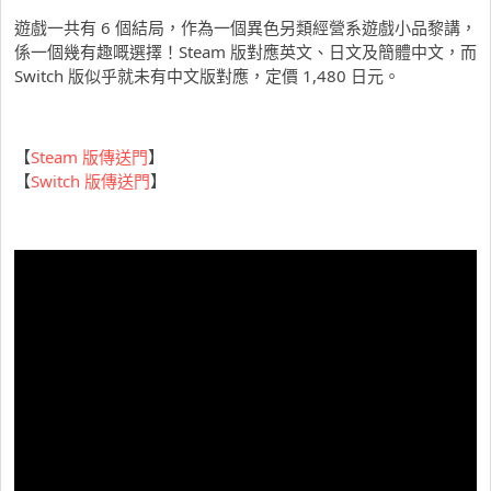
遊戲一共有 6 個結局，作為一個異色另類經營系遊戲小品黎講，
係一個幾有趣嘅選擇！Steam 版對應英文、日文及簡體中文，而
Switch 版似乎就未有中文版對應，定價 1,480 日元。
【
Steam 版傳送門
】
【
Switch 版傳送門
】