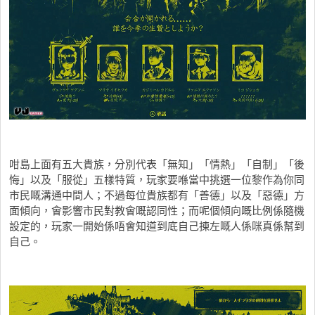
咁島上面有五大貴族，分別代表「無知」「情熱」「自制」「後
悔」以及「服從」五樣特質，玩家要喺當中挑選一位黎作為你同
市民嘅溝通中間人；不過每位貴族都有「善德」以及「惡德」方
面傾向，會影響市民對教會嘅認同性；而呢個傾向嘅比例係隨機
設定的，玩家一開始係唔會知道到底自己揀左嘅人係咪真係幫到
自己。