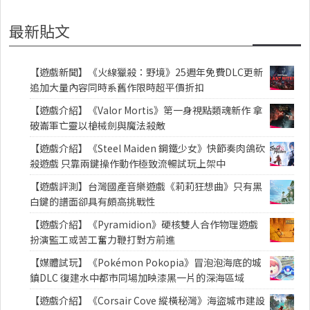
最新貼文
【遊戲新聞】《火線獵殺：野境》25週年免費DLC更新
追加大量內容同時系舊作限時超平價折扣
【遊戲介紹】《Valor Mortis》第一身視點類魂新作 拿
破崙軍亡靈以槍械劍與魔法殺敵
【遊戲介紹】《Steel Maiden 鋼鐵少女》快節奏肉鴿砍
殺遊戲 只靠兩鍵操作動作極致流暢試玩上架中
【遊戲評測】台灣國產音樂遊戲《莉莉狂想曲》只有黑
白鍵的譜面卻具有頗高挑戰性
【遊戲介紹】《Pyramidion》硬核雙人合作物理遊戲
扮演監工或苦工奮力鞭打對方前進
【媒體試玩】《Pokémon Pokopia》冒泡泡海底的城
鎮DLC 復建水中都市同場加映漆黑一片的深海區域
【遊戲介紹】《Corsair Cove 縱橫秘灣》海盜城市建設