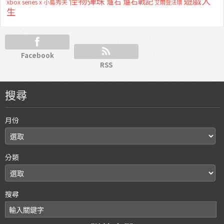
怪物彈珠
遊戲人
爐石
爐石戰記
xbox series x
小島秀夫
艾爾登法環
生
Facebook
RSS
搜尋
月份
分類
搜尋