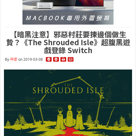
【暗黑注意】邪惡村莊要揀邊個做生
贄？《The Shrouded Isle》超腹黑遊
戲登錄 Switch
By
神婆
on 2019-03-08