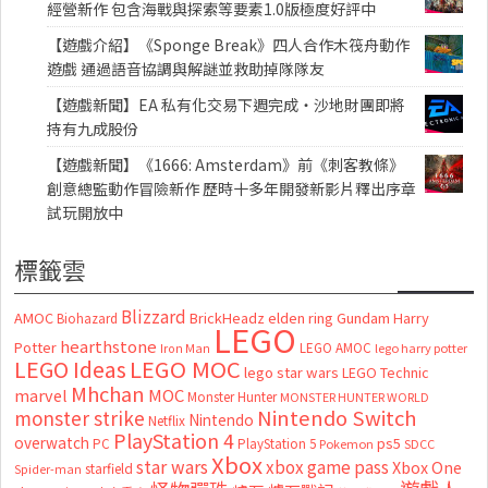
經營新作 包含海戰與探索等要素1.0版極度好評中
【遊戲介紹】《Sponge Break》四人合作木筏舟動作
遊戲 通過語音協調與解謎並救助掉隊隊友
【遊戲新聞】EA 私有化交易下週完成・沙地財團即將
持有九成股份
【遊戲新聞】《1666: Amsterdam》前《刺客教條》
創意總監動作冒險新作 歷時十多年開發新影片釋出序章
試玩開放中
標籤雲
Blizzard
AMOC
BrickHeadz
elden ring
Gundam
Harry
Biohazard
LEGO
hearthstone
Potter
LEGO AMOC
lego harry potter
Iron Man
LEGO MOC
LEGO Ideas
lego star wars
LEGO Technic
Mhchan
marvel
MOC
Monster Hunter
MONSTER HUNTER WORLD
Nintendo Switch
monster strike
Nintendo
Netflix
PlayStation 4
overwatch
ps5
PC
PlayStation 5
Pokemon
SDCC
Xbox
star wars
xbox game pass
Xbox One
starfield
Spider-man