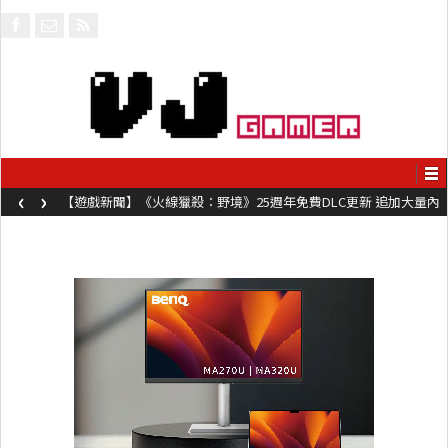
‹
›
【遊戲新聞】《火線獵殺：野境》25週年免費DLC更新 追加大量內
容同時系舊作限時超平價折扣