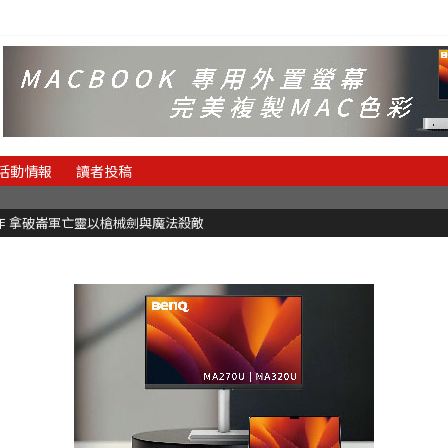
活動情報
讀者投稿
魂新作 拿破崙軍亡靈以槍械劍與魔法殺敵