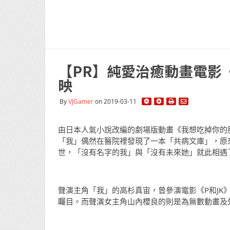
【PR】純愛治癒動畫電影
映
By
VJGamer
on 2019-03-11
由日本人氣小說改編的劇場版動畫《我想吃掉你的
「我」偶然在醫院裡發現了一本「共病文庫」，原
世，「沒有名字的我」與「沒有未來她」就此相遇
聲演主角「我」的高杉真宙，曾參演電影《P和JK
矚目。而聲演女主角山內櫻良的則是為無數動畫及外