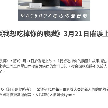
《我想吃掉你的胰臟》3月21日催淚
胰臟》，將於3月21日於香港上映。《我想吃掉你的胰臟》故事描述
來這是同班同學山內櫻良與疾病的奮鬥日記。櫻良因絕症將不久於人
了。
》及《散步的侵略者》，榮獲第72屆每日電影獎大賽的新人獎的他備
國電影擔當過配音，大活躍的人氣聲優Lynn。