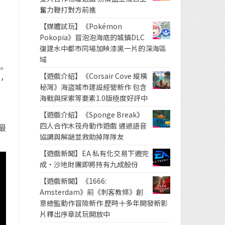
奮力鞭打對方前進
【媒體試玩】《Pokémon
Pokopia》冒泡泡海底的城鎮DLC
復建水中都市同場加映漆黑一片的深海區
域
。
【遊戲介紹】《Corsair Cove 縱橫
，
秘灣》海盜城市建設經營新作 包含
海戰與探索等要素1.0版極度好評中
【遊戲介紹】《Sponge Break》
四人合作木筏舟動作遊戲 通過語音
最
協調與解謎並救助掉隊隊友
【遊戲新聞】EA 私有化交易下週完
成・沙地財團即將持有九成股份
【遊戲新聞】《1666:
Amsterdam》前《刺客教條》創
意總監動作冒險新作 歷時十多年開發新影
片釋出序章試玩開放中