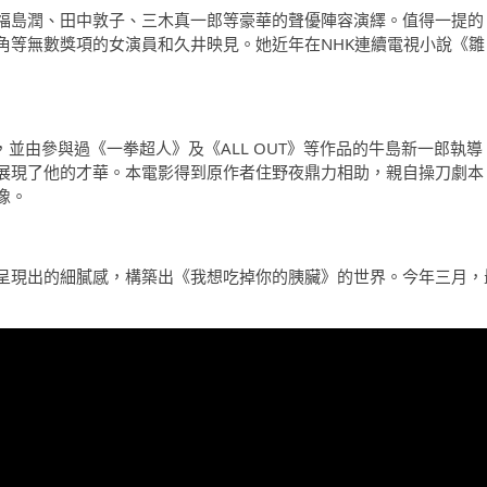
福島潤、田中敦子、三木真一郎等豪華的聲優陣容演繹。值得一提的
角等無數獎項的女演員和久井映見。她近年在NHK連續電視小說《雛
LN，並由參與過《一拳超人》及《ALL OUT》等作品的牛島新一郎執導
展現了他的才華。本電影得到原作者住野夜鼎力相助，親自操刀劇本
像。
呈現出的細膩感，構築出《我想吃掉你的胰臟》的世界。今年三月，