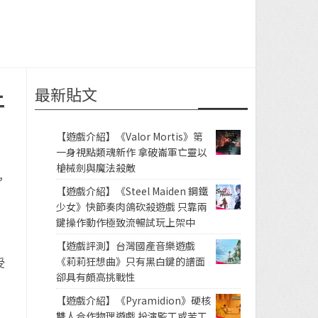
最新貼文
上
【遊戲介紹】《Valor Mortis》第
一身視點類魂新作 拿破崙軍亡靈以
槍械劍與魔法殺敵
，
【遊戲介紹】《Steel Maiden 鋼鐵
少女》快節奏肉鴿砍殺遊戲 只靠兩
鍵操作動作極致流暢試玩上架中
【遊戲評測】台灣國產音樂遊戲
《莉莉狂想曲》只有黑白鍵的譜面
受
卻具有頗高挑戰性
【遊戲介紹】《Pyramidion》硬核
雙人合作物理遊戲 扮演監工或苦工