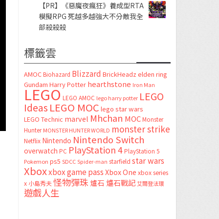
【PR】《惡魔夜瘋狂》養成型RTA
模擬RPG 死越多越強大不分敵我全
部殺殺殺
標籤雲
Blizzard
AMOC
BrickHeadz
elden ring
Biohazard
hearthstone
Gundam
Harry Potter
Iron Man
LEGO
LEGO
LEGO AMOC
lego harry potter
LEGO MOC
Ideas
lego star wars
Mhchan
marvel
MOC
LEGO Technic
Monster
monster strike
Hunter
MONSTER HUNTER WORLD
Nintendo Switch
Nintendo
Netflix
PlayStation 4
overwatch
PC
PlayStation 5
star wars
ps5
starfield
Pokemon
SDCC
Spider-man
Xbox
xbox game pass
Xbox One
xbox series
怪物彈珠
爐石
爐石戰記
x
小島秀夫
艾爾登法環
遊戲人生