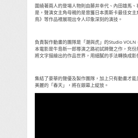
圍繞著兩人的登場人物則由藤井幸代、內田雄馬、
是，聲演女主角母親的是曾獲日本奧斯卡最佳女主
鳥》等作品裡展現出令人印象深刻的演技。
負責製作動畫的團隊是「潮與虎」的Studio VO
本電影是牛島新一郎導演之路初試蹄聲之作，充份
將文字描繪出的作品世界，用細膩的手法轉換成影
集結了豪華的聲優及製作團隊，加上只有動畫才能
美麗的「春天」，將在銀幕上綻放。