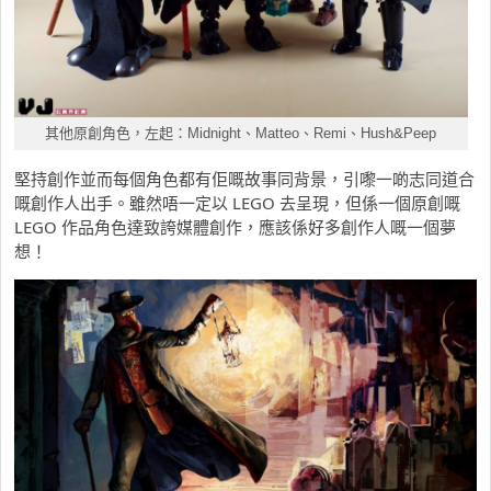
其他原創角色，左起：Midnight、Matteo、Remi、Hush&Peep
堅持創作並而每個角色都有佢嘅故事同背景，引嚟一啲志同道合
嘅創作人出手。雖然唔一定以 LEGO 去呈現，但係一個原創嘅
LEGO 作品角色達致誇媒體創作，應該係好多創作人嘅一個夢
想！