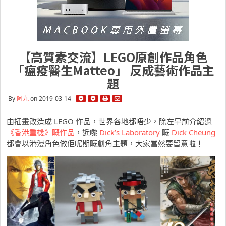
【高質素交流】LEGO原創作品角色
「瘟疫醫生Matteo」 反成藝術作品主
題
By
阿九
on 2019-03-14
由插畫改造成 LEGO 作品，世界各地都唔少，除左早前介紹過
《香港重機》嘅作品
，近嚟
Dick’s Laboratory
嘅
Dick Cheung
都會以港漫角色做佢呢期嘅創角主題，大家當然要留意啦！