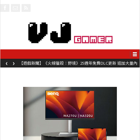
‹
›
【遊戲新聞】《火線獵殺：野境》25週年免費DLC更新 追加大量內
容同時系舊作限時超平價折扣