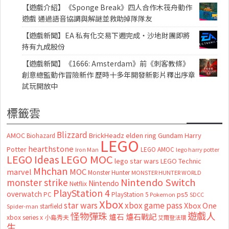
【遊戲介紹】《Sponge Break》四人合作木筏舟動作
遊戲 通過語音協調與解謎並救助掉隊隊友
【遊戲新聞】EA 私有化交易下週完成・沙地財團即將
持有九成股份
【遊戲新聞】《1666: Amsterdam》前《刺客教條》
創意總監動作冒險新作 歷時十多年開發新影片釋出序章
試玩開放中
標籤雲
Blizzard
AMOC
BrickHeadz
elden ring
Gundam
Harry
Biohazard
LEGO
hearthstone
Potter
LEGO AMOC
lego harry potter
Iron Man
LEGO MOC
LEGO Ideas
lego star wars
LEGO Technic
Mhchan
marvel
MOC
Monster Hunter
MONSTER HUNTER WORLD
Nintendo Switch
monster strike
Nintendo
Netflix
PlayStation 4
overwatch
ps5
PC
PlayStation 5
Pokemon
SDCC
Xbox
star wars
xbox game pass
Xbox One
starfield
Spider-man
怪物彈珠
遊戲人
爐石
爐石戰記
xbox series x
小島秀夫
艾爾登法環
生