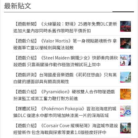
最新貼文
【遊戲新聞】《火線獵殺：野境》25週年免費DLC更新
追加大量內容同時系舊作限時超平價折扣
【遊戲介紹】《Valor Mortis》第一身視點類魂新作 拿
破崙軍亡靈以槍械劍與魔法殺敵
【遊戲介紹】《Steel Maiden 鋼鐵少女》快節奏肉鴿砍
殺遊戲 只靠兩鍵操作動作極致流暢試玩上架中
【遊戲評測】台灣國產音樂遊戲《莉莉狂想曲》只有黑
白鍵的譜面卻具有頗高挑戰性
【遊戲介紹】《Pyramidion》硬核雙人合作物理遊戲
扮演監工或苦工奮力鞭打對方前進
【媒體試玩】《Pokémon Pokopia》冒泡泡海底的城
鎮DLC 復建水中都市同場加映漆黑一片的深海區域
【遊戲介紹】《Corsair Cove 縱橫秘灣》海盜城市建設
經營新作 包含海戰與探索等要素1.0版極度好評中