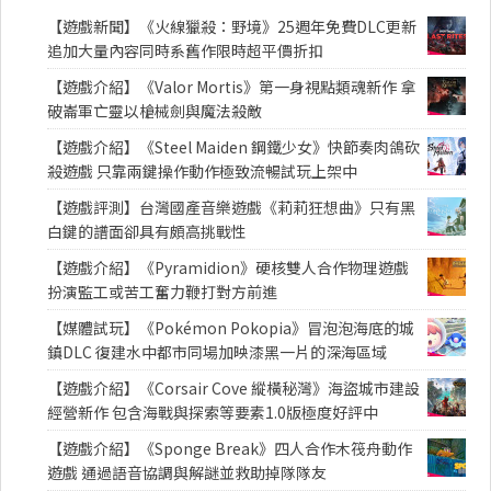
【遊戲新聞】《火線獵殺：野境》25週年免費DLC更新
追加大量內容同時系舊作限時超平價折扣
【遊戲介紹】《Valor Mortis》第一身視點類魂新作 拿
破崙軍亡靈以槍械劍與魔法殺敵
【遊戲介紹】《Steel Maiden 鋼鐵少女》快節奏肉鴿砍
殺遊戲 只靠兩鍵操作動作極致流暢試玩上架中
【遊戲評測】台灣國產音樂遊戲《莉莉狂想曲》只有黑
白鍵的譜面卻具有頗高挑戰性
【遊戲介紹】《Pyramidion》硬核雙人合作物理遊戲
扮演監工或苦工奮力鞭打對方前進
【媒體試玩】《Pokémon Pokopia》冒泡泡海底的城
鎮DLC 復建水中都市同場加映漆黑一片的深海區域
【遊戲介紹】《Corsair Cove 縱橫秘灣》海盜城市建設
經營新作 包含海戰與探索等要素1.0版極度好評中
【遊戲介紹】《Sponge Break》四人合作木筏舟動作
遊戲 通過語音協調與解謎並救助掉隊隊友