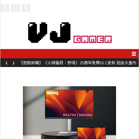
‹
›
【遊戲新聞】《火線獵殺：野境》25週年免費DLC更新 追加大量內
容同時系舊作限時超平價折扣