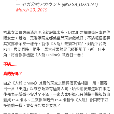
— セガ公式アカウント (@SEGA_OFFICIAL)
March 20, 2019
招募女演員方面消息呢度就報導太多，因為佢要請嘅係日本在住
嘅女士，我地一眾香港玩家都係坐等玩遊戲就好；不過呢個招募
其實亦暗示左一樣野，就係《人龍》黎緊新作品，對應平台為
PS4，與此同時，桐生一馬大叔果然是己經退場了，新一任主
角，將會係手機版《人龍 Online》嘅春日一番！
不過……
真的好嗎？
由於《人龍 Online》其實於玩家之間評價真係相當一般，而春
日一番「出道」以來亦唔算有極高人氣，唔少網友知道呢件事之
後都表示微微不安甚至不滿，一來大家好擔心只係將手機版故事
變成 PS4 版本、二來係咪暗示 PS4 版新作《人龍》會同時下好
多遊戲一樣，會有強烈課金要素？