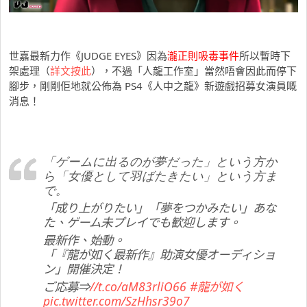
世嘉最新力作《JUDGE EYES》因為
瀧正則吸毒事件
所以暫時下
架處理（
詳文按此
），不過「人龍工作室」當然唔會因此而停下
腳步，剛剛佢地就公佈為 PS4《人中之龍》新遊戲招募女演員嘅
消息！
「ゲームに出るのが夢だった」という方か
ら「女優として羽ばたきたい」という方ま
で。
「成り上がりたい」「夢をつかみたい」あな
た、ゲーム未プレイでも歓迎します。
最新作、始動。
「『龍が如く最新作』助演女優オーディショ
ン」開催決定！
ご応募⇒
//t.co/aM83rliO66
#龍が如く
pic.twitter.com/SzHhsr39o7