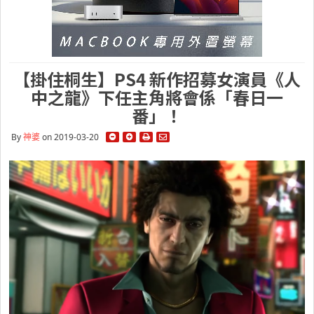
【掛住桐生】PS4 新作招募女演員《人
中之龍》下任主角將會係「春日一
番」！
By
神婆
on 2019-03-20