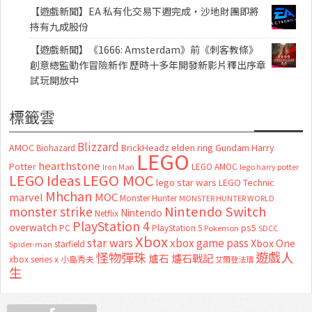
【遊戲新聞】EA 私有化交易下週完成・沙地財團即將
持有九成股份
【遊戲新聞】《1666: Amsterdam》前《刺客教條》
創意總監動作冒險新作 歷時十多年開發新影片釋出序章
試玩開放中
標籤雲
Blizzard
AMOC
BrickHeadz
elden ring
Gundam
Harry
Biohazard
LEGO
hearthstone
Potter
LEGO AMOC
lego harry potter
Iron Man
LEGO MOC
LEGO Ideas
lego star wars
LEGO Technic
Mhchan
marvel
MOC
Monster Hunter
MONSTER HUNTER WORLD
Nintendo Switch
monster strike
Nintendo
Netflix
PlayStation 4
overwatch
ps5
PC
PlayStation 5
Pokemon
SDCC
Xbox
star wars
xbox game pass
Xbox One
starfield
Spider-man
怪物彈珠
遊戲人
爐石
爐石戰記
xbox series x
小島秀夫
艾爾登法環
生