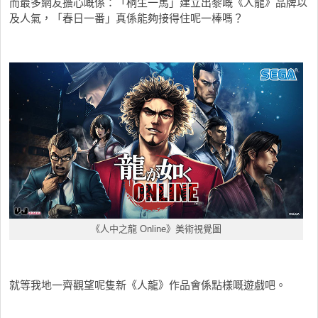
而最多網友擔心嘅係：「桐生一馬」建立出黎嘅《人龍》品牌以
及人氣，「春日一番」真係能夠接得住呢一棒嗎？
《人中之龍 Online》美術視覺圖
就等我地一齊觀望呢隻新《人龍》作品會係點樣嘅遊戲吧。