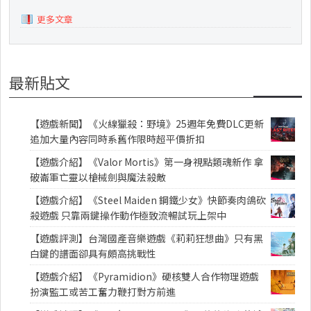
更多文章
最新貼文
【遊戲新聞】《火線獵殺：野境》25週年免費DLC更新
追加大量內容同時系舊作限時超平價折扣
【遊戲介紹】《Valor Mortis》第一身視點類魂新作 拿
破崙軍亡靈以槍械劍與魔法殺敵
【遊戲介紹】《Steel Maiden 鋼鐵少女》快節奏肉鴿砍
殺遊戲 只靠兩鍵操作動作極致流暢試玩上架中
【遊戲評測】台灣國產音樂遊戲《莉莉狂想曲》只有黑
白鍵的譜面卻具有頗高挑戰性
【遊戲介紹】《Pyramidion》硬核雙人合作物理遊戲
扮演監工或苦工奮力鞭打對方前進