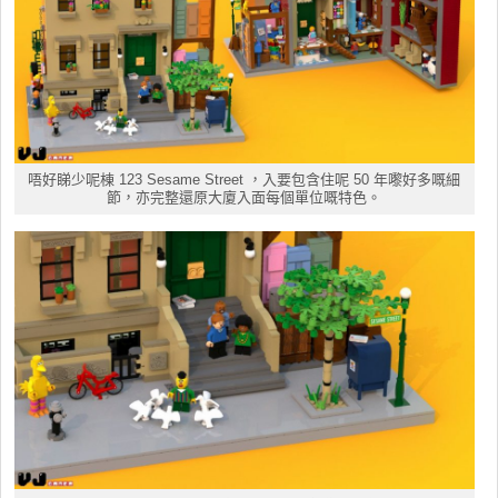
唔好睇少呢棟 123 Sesame Street ，入要包含住呢 50 年嚟好多嘅細
節，亦完整還原大廈入面每個單位嘅特色。