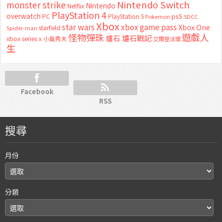
Nintendo Switch
monster strike
Nintendo
Netflix
PlayStation 4
overwatch
ps5
PC
PlayStation 5
Pokemon
SDCC
Xbox
star wars
xbox game pass
Xbox One
starfield
Spider-man
怪物彈珠
遊戲人
爐石
爐石戰記
xbox series x
小島秀夫
艾爾登法環
生
Facebook
RSS
搜尋
月份
分類