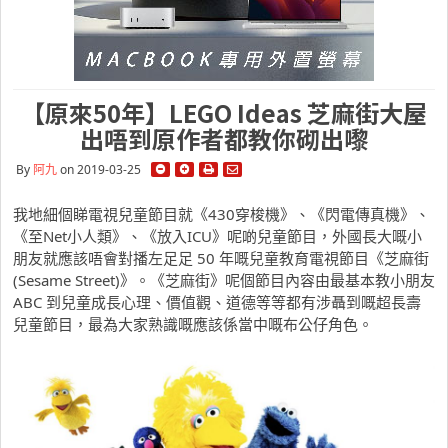
【原來50年】LEGO Ideas 芝麻街大屋
出唔到原作者都教你砌出嚟
By
阿九
on 2019-03-25
我地細個睇電視兒童節目就《430穿梭機》、《閃電傳真機》、
《至Net小人類》、《放入ICU》呢啲兒童節目，外國長大嘅小
朋友就應該唔會對播左足足 50 年嘅兒童教育電視節目《芝麻街
(Sesame Street)》。《芝麻街》呢個節目內容由最基本教小朋友
ABC 到兒童成長心理、價值觀、道德等等都有涉聶到嘅超長壽
兒童節目，最為大家熟識嘅應該係當中嘅布公仔角色。