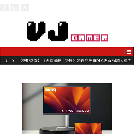
‹
›
【遊戲新聞】《火線獵殺：野境》25週年免費DLC更新 追加大量內
容同時系舊作限時超平價折扣