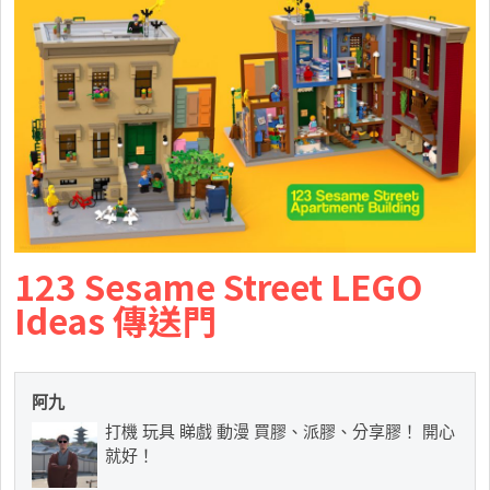
123 Sesame Street LEGO
Ideas 傳送門
阿九
打機 玩具 睇戲 動漫 買膠、派膠、分享膠！ 開心
就好！