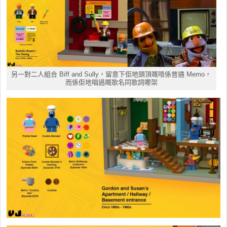
另一對二人組合 Biff and Sully，留意下佢地頭頂嘅唔係普通 Memo，
而係佢地唱過嘅歌名同歌詞嚟架