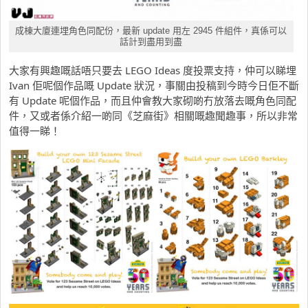
成棟大廈連埋角色同配份，最新 update 用左 2945 件組件，真係可以
話計到盡用到盡
大家有興趣嘅話唔只要去 LEGO Ideas 度投票支持，仲可以睇埋
Ivan 佢呢個作品嘅 Update 狀況，事關由投稿到今時今日佢不斷
有 Update 呢個作品，而且仲會教大家砌啲冇放落去嘅角色同配
件，又或者係介紹一啲同《芝麻街》相關嘅趣聞趣事，所以非常
值得一睇！