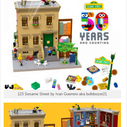
123 Sesame Street by Ivan Guerrero aka bulldoozer21