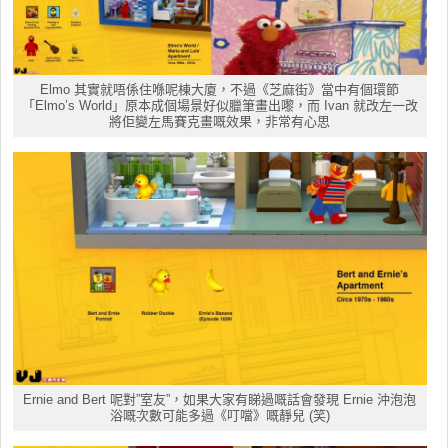
Elmo 其實就唔係住喺呢棟大廈，不過《芝麻街》當中有個環節
「Elmo’s World」原本成個場景好似臘筆畫出嚟，而 Ivan 就改左一改
將佢變左馬賽克畫嘅效果，非常有心思
Ernie and Bert 呢對”室友”，如果大家有睇過嘅話會發現 Ernie 沖泡泡
浴嘅次數可能多過《叮噹》嘅靜兒 (笑)