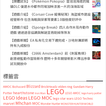
【媒體試玩】《Pokémon Pokopia》冒泡泡海底的城
鎮DLC 復建水中都市同場加映漆黑一片的深海區域
【遊戲介紹】《Corsair Cove 縱橫秘灣》海盜城市建設
經營新作 包含海戰與探索等要素1.0版極度好評中
【遊戲介紹】《Sponge Break》四人合作木筏舟動作
遊戲 通過語音協調與解謎並救助掉隊隊友
【遊戲新聞】EA 私有化交易下週完成・沙地財團即將
持有九成股份
【遊戲新聞】《1666: Amsterdam》前《刺客教條》
創意總監動作冒險新作 歷時十多年開發新影片釋出序章
試玩開放中
標籤雲
Blizzard
AMOC
BrickHeadz
elden ring
Gundam
Harry
Biohazard
LEGO
hearthstone
Potter
LEGO AMOC
lego harry potter
Iron Man
LEGO MOC
LEGO Ideas
lego star wars
LEGO Technic
Mhchan
marvel
MOC
Monster Hunter
MONSTER HUNTER WORLD