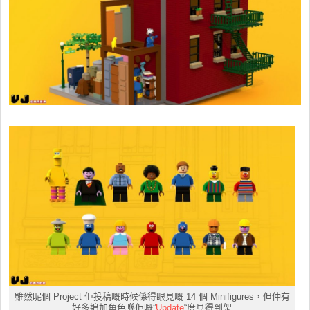
雖然呢個 Project 佢投稿嘅時候係得眼見嘅 14 個 Minifigures，但仲有
好多追加角色喺佢嘅”
Update
“度見得到架