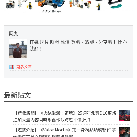
阿九
打機 玩具 睇戲 動漫 買膠、派膠、分享膠！ 開心
就好！
更多文章
最新貼文
【遊戲新聞】《火線獵殺：野境》25週年免費DLC更新
追加大量內容同時系舊作限時超平價折扣
【遊戲介紹】《Valor Mortis》第一身視點類魂新作 拿
破崙軍亡靈以槍械劍與魔法殺敵