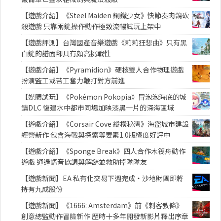
【遊戲介紹】《Steel Maiden 鋼鐵少女》快節奏肉鴿砍
殺遊戲 只靠兩鍵操作動作極致流暢試玩上架中
【遊戲評測】台灣國產音樂遊戲《莉莉狂想曲》只有黑
白鍵的譜面卻具有頗高挑戰性
【遊戲介紹】《Pyramidion》硬核雙人合作物理遊戲
扮演監工或苦工奮力鞭打對方前進
【媒體試玩】《Pokémon Pokopia》冒泡泡海底的城
鎮DLC 復建水中都市同場加映漆黑一片的深海區域
【遊戲介紹】《Corsair Cove 縱橫秘灣》海盜城市建設
經營新作 包含海戰與探索等要素1.0版極度好評中
【遊戲介紹】《Sponge Break》四人合作木筏舟動作
遊戲 通過語音協調與解謎並救助掉隊隊友
【遊戲新聞】EA 私有化交易下週完成・沙地財團即將
持有九成股份
【遊戲新聞】《1666: Amsterdam》前《刺客教條》
創意總監動作冒險新作 歷時十多年開發新影片釋出序章