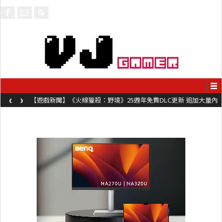
‹
›
【遊戲新聞】《火線獵殺：野境》25週年免費DLC更新 追加大量內
容同時系舊作限時超平價折扣