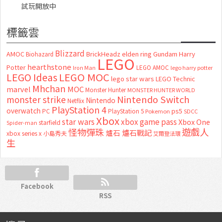
試玩開放中
標籤雲
Blizzard
AMOC
BrickHeadz
elden ring
Gundam
Harry
Biohazard
LEGO
hearthstone
Potter
LEGO AMOC
lego harry potter
Iron Man
LEGO MOC
LEGO Ideas
lego star wars
LEGO Technic
Mhchan
marvel
MOC
Monster Hunter
MONSTER HUNTER WORLD
Nintendo Switch
monster strike
Nintendo
Netflix
PlayStation 4
overwatch
ps5
PC
PlayStation 5
Pokemon
SDCC
Xbox
star wars
xbox game pass
Xbox One
starfield
Spider-man
怪物彈珠
遊戲人
爐石
爐石戰記
xbox series x
小島秀夫
艾爾登法環
生
Facebook
RSS