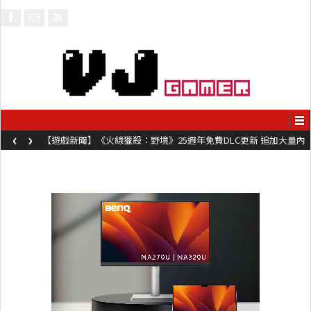
‹
›
【遊戲新聞】《火線獵殺：野境》25週年免費DLC更新 追加大量內
容同時系舊作限時超平價折扣