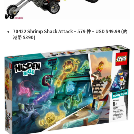
70422 Shrimp Shack Attack
– 579 件
– USD $49.99 (約
港幣 $390)