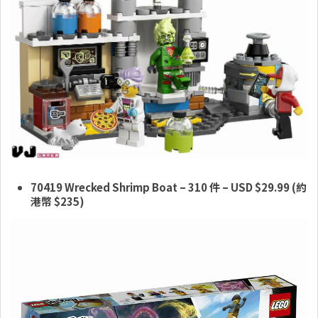
70419 Wrecked Shrimp Boat – 310 件
– USD $29.99 (約
港幣 $235)