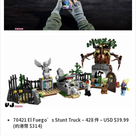
70421 El Fuego’s Stunt Truck
– 428 件
– USD $39.99
(約港幣 $314)