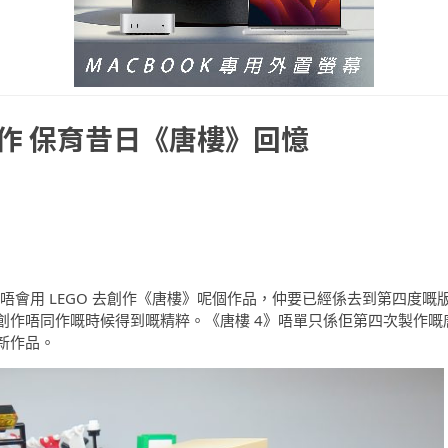
作 保育昔日《唐樓》回憶
會用 LEGO 去創作《唐樓》呢個作品，仲要已經係去到第四度嘅
創作唔同作嘅時候得到嘅精粹。《唐樓 4》唔單只係佢第四次製作嘅
新作品。