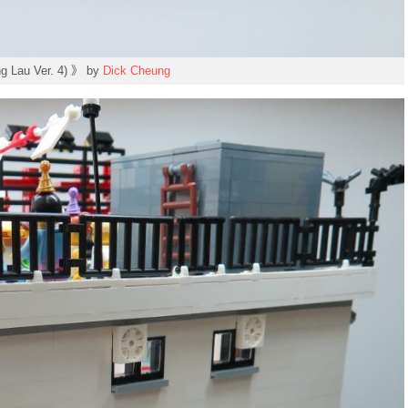
 Lau Ver. 4) 》 by
Dick Cheung