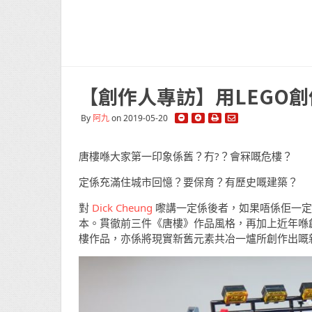
【創作人專訪】用LEGO創
By
阿九
on 2019-05-20
唐樓喺大家第一印象係舊？冇?？會冧嘅危樓？
定係充滿住城市回憶？要保育？有歷史嘅建築？
對
Dick Cheung
嚟講一定係後者，如果唔係佢一定唔
本。貫徹前三件《唐樓》作品風格，再加上近年喺
樓作品，亦係將現實新舊元素共冶一爐所創作出嘅