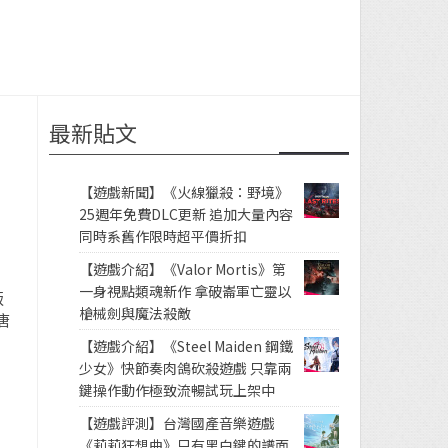
最新貼文
【遊戲新聞】《火線獵殺：野境》
25週年免費DLC更新 追加大量內容
同時系舊作限時超平價折扣
【遊戲介紹】《Valor Mortis》第
一身視點類魂新作 拿破崙軍亡靈以
版
槍械劍與魔法殺敵
唐
【遊戲介紹】《Steel Maiden 鋼鐵
少女》快節奏肉鴿砍殺遊戲 只靠兩
鍵操作動作極致流暢試玩上架中
【遊戲評測】台灣國產音樂遊戲
《莉莉狂想曲》只有黑白鍵的譜面