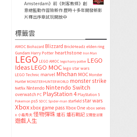
Amsterdam》前《刺客教條》創
意總監動作冒險新作 歷時十多年開發新影
片釋出序章試玩開放中
標籤雲
Blizzard
AMOC
BrickHeadz
elden ring
Biohazard
hearthstone
Gundam
Harry Potter
Iron Man
LEGO
LEGO
LEGO AMOC
lego harry potter
LEGO MOC
Ideas
lego star wars
Mhchan
marvel
MOC
LEGO Technic
Monster
monster strike
Hunter
MONSTER HUNTER WORLD
Nintendo Switch
Nintendo
Netflix
PlayStation 4
overwatch
PC
PlayStation 5
star wars
ps5
starfield
Pokemon
SDCC
Spider-man
Xbox
xbox game pass
Xbox One
xbox series
怪物彈珠
爐石
爐石戰記
x
小島秀夫
艾爾登法環
遊戲人生