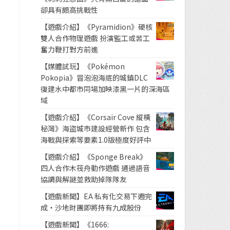
卻具有頗高挑戰性
【遊戲介紹】《Pyramidion》硬核
雙人合作物理遊戲 扮演監工或苦工
奮力鞭打對方前進
【媒體試玩】《Pokémon
Pokopia》冒泡泡海底的城鎮DLC
復建水中都市同場加映漆黑一片的深海區
域
【遊戲介紹】《Corsair Cove 縱橫
秘灣》海盜城市建設經營新作 包含
海戰與探索等要素1.0版極度好評中
【遊戲介紹】《Sponge Break》
四人合作木筏舟動作遊戲 通過語音
協調與解謎並救助掉隊隊友
【遊戲新聞】EA 私有化交易下週完
成・沙地財團即將持有九成股份
【遊戲新聞】《1666: