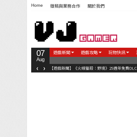
Home
徵稿與業務合作
關於我們
07
遊戲新聞
遊戲攻略
玩物快訊
Aug
‹
›
【遊戲新聞】《火線獵殺：野境》25週年免費DL