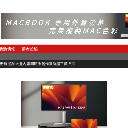
活動情報
讀者投稿
C更新 追加大量內容同時系舊作限時超平價折扣