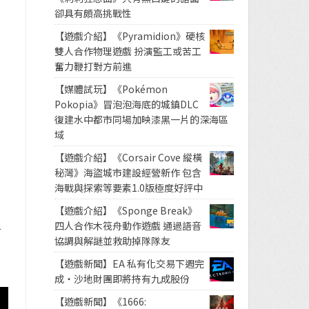
卻具有頗高挑戰性
【遊戲介紹】《Pyramidion》硬核
雙人合作物理遊戲 扮演監工或苦工
奮力鞭打對方前進
【媒體試玩】《Pokémon
Pokopia》冒泡泡海底的城鎮DLC
復建水中都市同場加映漆黑一片的深海區
域
【遊戲介紹】《Corsair Cove 縱橫
秘灣》海盜城市建設經營新作 包含
海戰與探索等要素1.0版極度好評中
【遊戲介紹】《Sponge Break》
四人合作木筏舟動作遊戲 通過語音
乎
協調與解謎並救助掉隊隊友
【遊戲新聞】EA 私有化交易下週完
成・沙地財團即將持有九成股份
【遊戲新聞】《1666: