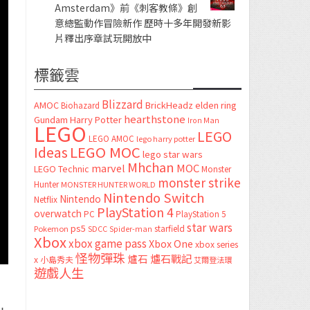
Amsterdam》前《刺客教條》創
意總監動作冒險新作 歷時十多年開發新影
片釋出序章試玩開放中
標籤雲
Blizzard
AMOC
BrickHeadz
elden ring
Biohazard
hearthstone
Gundam
Harry Potter
Iron Man
LEGO
LEGO
LEGO AMOC
lego harry potter
LEGO MOC
Ideas
lego star wars
Mhchan
marvel
MOC
LEGO Technic
Monster
monster strike
Hunter
MONSTER HUNTER WORLD
Nintendo Switch
Nintendo
Netflix
PlayStation 4
overwatch
PC
PlayStation 5
star wars
ps5
starfield
Pokemon
SDCC
Spider-man
Xbox
xbox game pass
Xbox One
xbox series
怪物彈珠
爐石
爐石戰記
x
小島秀夫
艾爾登法環
遊戲人生