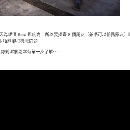
為呢個 Raid 難度高，所以要搵齊 8 個朋友（兼唔可以係豬隊友）
對唔夠腳打機嘅問題……
幫你對呢個副本有第一步了解～。