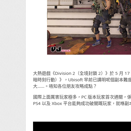
大熱遊戲《Division 2（全境封鎖 2）》於 5 月 17 
暗時刻行動）》，Ubisoft 早前已講明呢個副
大……。唔知各位朋友攻略成點？
國際上面厲害玩家極多，PC 版本玩家首次通關，係喺副
PS4 以及 Xbox 平台能夠成功破關嘅玩家，就