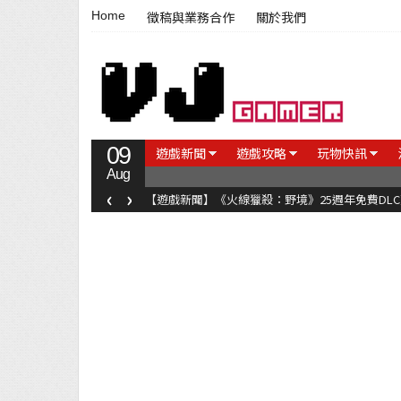
Home
徵稿與業務合作
關於我們
09
遊戲新聞
遊戲攻略
玩物快訊
Aug
‹
›
【遊戲新聞】《火線獵殺：野境》25週年免費DL