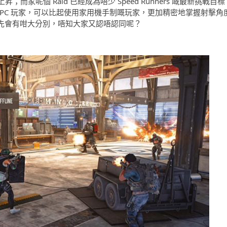
呢個 Raid 已經成為唔少 Speed Runners 嘅最新挑戰目標
PC 玩家，可以比起使用家用機手制嘅玩家，更加精密地掌握射擊角
關速度先會有咁大分別，唔知大家又認唔認同呢？