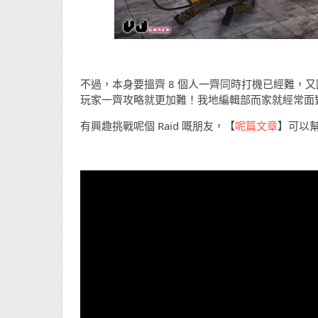
不過，本身要搵齊 8 個人一齊同時打機已經難，又因
玩家一齊攻略就更加難！我地編輯部而家就經常面
有興趣挑戰呢個 Raid 嘅朋友，【
呢篇文章
】可以