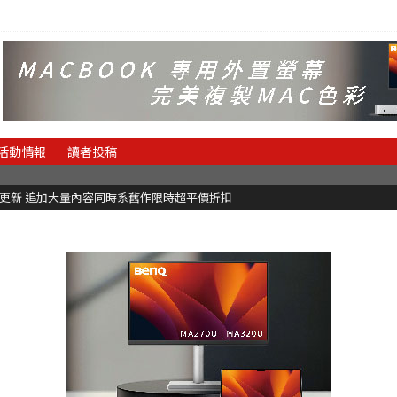
活動情報
讀者投稿
C更新 追加大量內容同時系舊作限時超平價折扣