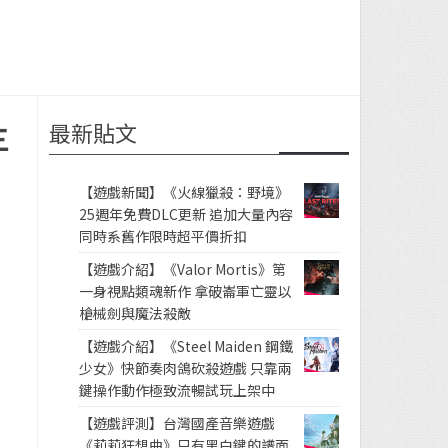
最新貼文
三
【遊戲新聞】《火線獵殺：野境》
25週年免費DLC更新 追加大量內容
同時系舊作限時超平價折扣
【遊戲介紹】《Valor Mortis》第
一身視點類魂新作 拿破崙軍亡靈以
槍械劍與魔法殺敵
【遊戲介紹】《Steel Maiden 鋼鐵
少女》快節奏肉鴿砍殺遊戲 只靠兩
鍵操作動作極致流暢試玩上架中
【遊戲評測】台灣國產音樂遊戲
《莉莉狂想曲》只有黑白鍵的譜面