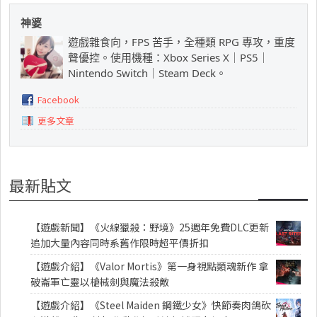
神婆
遊戲雜食向，FPS 苦手，全種類 RPG 專攻，重度
聲優控。使用機種：Xbox Series X｜PS5｜
Nintendo Switch｜Steam Deck。
Facebook
更多文章
最新貼文
【遊戲新聞】《火線獵殺：野境》25週年免費DLC更新
追加大量內容同時系舊作限時超平價折扣
【遊戲介紹】《Valor Mortis》第一身視點類魂新作 拿
破崙軍亡靈以槍械劍與魔法殺敵
【遊戲介紹】《Steel Maiden 鋼鐵少女》快節奏肉鴿砍