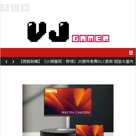
‹
›
【遊戲新聞】《火線獵殺：野境》25週年免費DLC更新 追加大量內
容同時系舊作限時超平價折扣