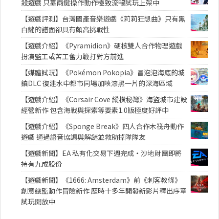
殺遊戲 只靠兩鍵操作動作極致流暢試玩上架中
【遊戲評測】台灣國產音樂遊戲《莉莉狂想曲》只有黑
白鍵的譜面卻具有頗高挑戰性
【遊戲介紹】《Pyramidion》硬核雙人合作物理遊戲
扮演監工或苦工奮力鞭打對方前進
【媒體試玩】《Pokémon Pokopia》冒泡泡海底的城
鎮DLC 復建水中都市同場加映漆黑一片的深海區域
【遊戲介紹】《Corsair Cove 縱橫秘灣》海盜城市建設
經營新作 包含海戰與探索等要素1.0版極度好評中
【遊戲介紹】《Sponge Break》四人合作木筏舟動作
遊戲 通過語音協調與解謎並救助掉隊隊友
【遊戲新聞】EA 私有化交易下週完成・沙地財團即將
持有九成股份
【遊戲新聞】《1666: Amsterdam》前《刺客教條》
創意總監動作冒險新作 歷時十多年開發新影片釋出序章
試玩開放中