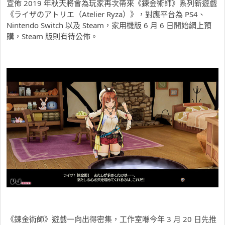
宣佈 2019 年秋天將會為玩家再次帶來《鍊金術師》系列新遊戲
《ライザのアトリエ（Atelier Ryza）》，對應平台為 PS4、
Nintendo Switch 以及 Steam，家用機版 6 月 6 日開始網上預
購，Steam 版則有待公佈。
《鍊金術師》遊戲一向出得密集，工作室喺今年 3 月 20 日先推