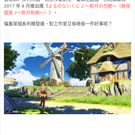
2017 年 8 月推出嘅《
よるのないくに 2 ～新月の花嫁～（無夜
國度 2～新月新娘～）》
。
偏重某個系列嘅發展，對工作室又係唔係一件好事呢？