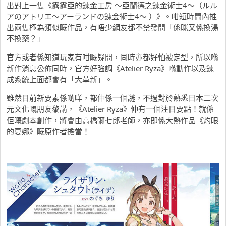
出對上一隻《露露亞的鍊金工房 〜亞蘭德之鍊金術士4〜（ルル
アのアトリエ～アーランドの錬金術士4～ ）》。咁短時間內推
出兩隻極為類似嘅作品，有唔少網友都不禁發問「係咪又係換湯
不換藥？」
官方或者係知道玩家有咁嘅疑問，同時亦都好怕被定型，所以喺
新作消息公佈同時，官方好強調《Atelier Ryza》喺動作以及鍊
成系統上面都會有「大革新」。
雖然目前新要素係啲咩，都仲係一個謎，不過對於熟悉日本二次
元文化嘅朋友黎講，《Atelier Ryza》仲有一個注目要點！就係
佢嘅劇本創作，將會由高橋彌七郎老師，亦即係大熱作品《灼眼
的夏娜》嘅原作者擔當！