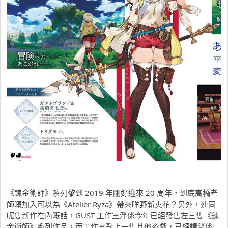
《鍊金術師》系列黎到 2019 年剛好迎來 20 周年，到底高橋老
師嘅加入可以為《Atelier Ryza》帶來咩野新火花？另外，連同
呢隻新作在內嘅話，GUST 工作室淨係今年已經發售左三隻《鍊
金術師》系列作品，而工作室對上一隻其他遊戲，已經講緊係