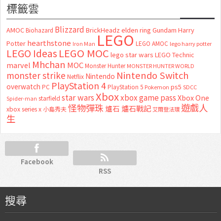
標籤雲
Blizzard
AMOC
BrickHeadz
elden ring
Gundam
Harry
Biohazard
LEGO
hearthstone
Potter
LEGO AMOC
lego harry potter
Iron Man
LEGO MOC
LEGO Ideas
lego star wars
LEGO Technic
Mhchan
marvel
MOC
Monster Hunter
MONSTER HUNTER WORLD
Nintendo Switch
monster strike
Nintendo
Netflix
PlayStation 4
overwatch
ps5
PC
PlayStation 5
Pokemon
SDCC
Xbox
star wars
xbox game pass
Xbox One
starfield
Spider-man
怪物彈珠
遊戲人
爐石
爐石戰記
xbox series x
小島秀夫
艾爾登法環
生
Facebook
RSS
搜尋