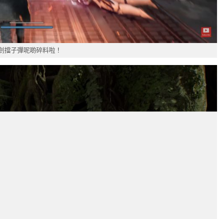
劍擋子彈呢啲碎料啦！