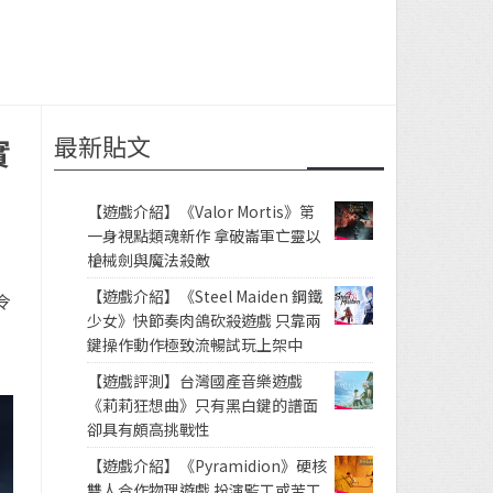
最新貼文
實
【遊戲介紹】《Valor Mortis》第
一身視點類魂新作 拿破崙軍亡靈以
槍械劍與魔法殺敵
【遊戲介紹】《Steel Maiden 鋼鐵
令
少女》快節奏肉鴿砍殺遊戲 只靠兩
鍵操作動作極致流暢試玩上架中
【遊戲評測】台灣國產音樂遊戲
《莉莉狂想曲》只有黑白鍵的譜面
卻具有頗高挑戰性
【遊戲介紹】《Pyramidion》硬核
雙人合作物理遊戲 扮演監工或苦工