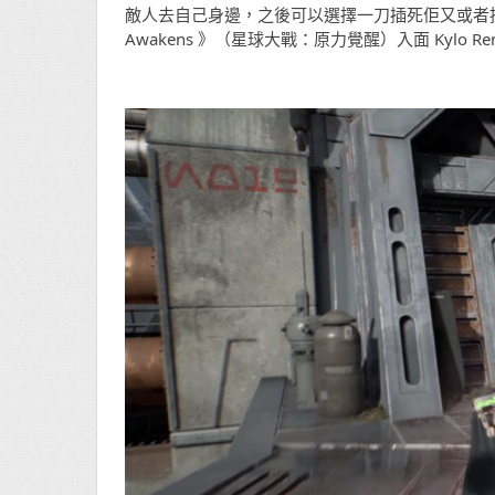
敵人去自己身邊，之後可以選擇一刀插死佢又或者
Awakens
》
（
星球大戰：原力覺醒）入面
Kylo R