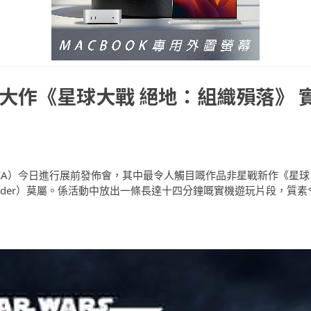
冒險大作《星球大戰 絕地：組織殞落》 
Arts（EA）今日進行展前發佈會，其中最令人觸目嘅作品非星戰新作《星球
allen Order）莫屬。係活動中放出一條長達十四分鐘嘅實機遊玩片段，質素