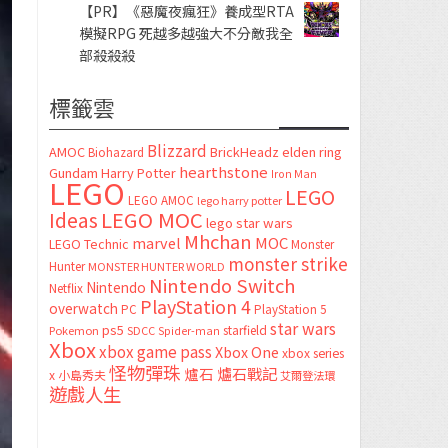
【PR】《惡魔夜瘋狂》養成型RTA
模擬RPG 死越多越強大不分敵我全
部殺殺殺
標籤雲
Blizzard
AMOC
BrickHeadz
elden ring
Biohazard
hearthstone
Gundam
Harry Potter
Iron Man
LEGO
LEGO
LEGO AMOC
lego harry potter
LEGO MOC
Ideas
lego star wars
Mhchan
marvel
MOC
LEGO Technic
Monster
monster strike
Hunter
MONSTER HUNTER WORLD
Nintendo Switch
Nintendo
Netflix
PlayStation 4
overwatch
PC
PlayStation 5
star wars
ps5
starfield
Pokemon
SDCC
Spider-man
Xbox
xbox game pass
Xbox One
xbox series
怪物彈珠
爐石
爐石戰記
x
小島秀夫
艾爾登法環
遊戲人生