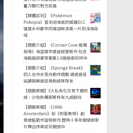
奮力鞭打對方前進
【媒體試玩】《Pokémon
Pokopia》冒泡泡海底的城鎮DLC
復建水中都市同場加映漆黑一片的深海區
域
【遊戲介紹】《Corsair Cove 縱橫
秘灣》海盜城市建設經營新作 包含
海戰與探索等要素1.0版極度好評中
【遊戲介紹】《Sponge Break》
四人合作木筏舟動作遊戲 通過語音
協調與解謎並救助掉隊隊友
【遊戲新聞】EA 私有化交易下週完
成・沙地財團即將持有九成股份
【遊戲新聞】《1666:
Amsterdam》前《刺客教條》創
意總監動作冒險新作 歷時十多年開發新影
片釋出序章試玩開放中