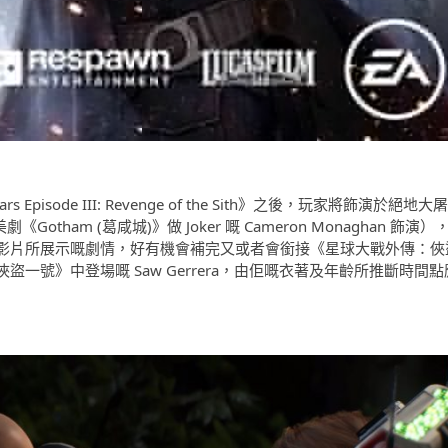
isode III: Revenge of the Sith》之後，玩家將飾演於絕地大屠
otham (葛咸城)》做 Joker 嘅 Cameron Monaghan 飾演）
影片所展示嘅劇情，好有機會補完又或者會銜接《星球大戰外傳：俠
一號》中登場嘅 Saw Gerrera，由佢嘅衣著及年齡所推斷時間點