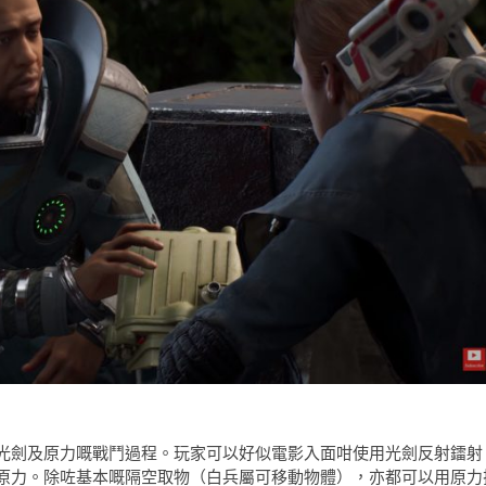
光劍及原力嘅戰鬥過程。玩家可以好似電影入面咁使用光劍反射鐳射
原力。除咗基本嘅隔空取物（白兵屬可移動物體），亦都可以用原力