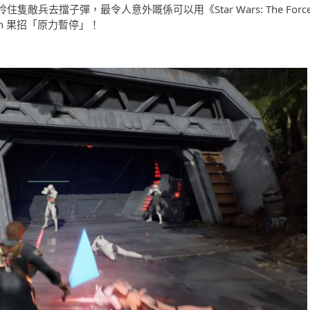
拎住隻敵兵去擋子彈，最令人意外嘅係可以用《
Star Wars: The Forc
en
果招「原力暫停」！