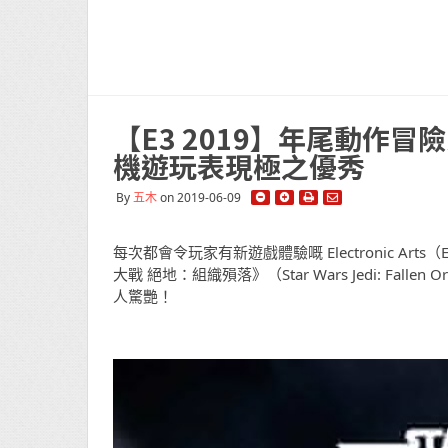
【E3 2019】年尾動作
機遊玩表現極之優秀
By
五木
on 2019-06-09
每次都會令玩家有新遊戲體驗嘅 Electronic 
大戰 絕地：組織殞落》（Star Wars Jedi: F
人驚艷！