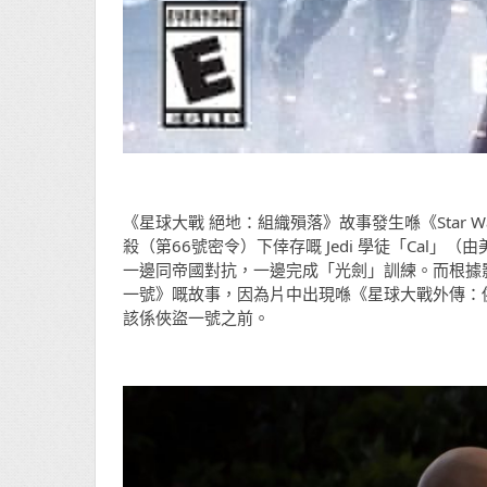
《星球大戰 絕地：組織殞落》故事發生喺《Star Wars Ep
殺（第66號密令）下倖存嘅 Jedi 學徒「Cal」（由美劇《G
一邊同帝國對抗，一邊完成「光劍」訓練。而根據
一號》嘅故事，因為片中出現喺《星球大戰外傳：俠盜
該係俠盜一號之前。