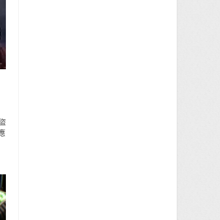
，
盜
應