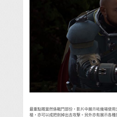
最重點嘅當然係戰鬥部份，影片中展示咗幾場使用
槍，亦可以成把劍掉出去攻擊。另外亦有展示各種