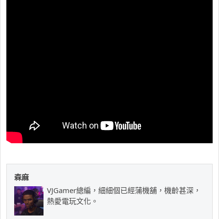
森麻
VJGamer總編，細細個已經蒲機舖，機齡甚深，
熱愛電玩文化。