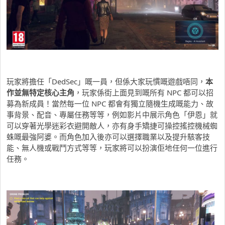
玩家將擔任「DedSec」嘅一員，但係大家玩慣嘅遊戲唔同，
本
作並無特定核心主角
，玩家係街上面見到嘅所有 NPC 都可以招
募為新成員！當然每一位 NPC 都會有獨立隨機生成嘅能力、故
事背景、配音、專屬任務等等，例如影片中展示角色「伊恩」就
可以穿著光學迷彩衣避開敵人，亦有身手矯捷可操控搖控機械蜘
蛛嘅最強阿婆。而角色加入後亦可以選擇職業以及提升駭客技
能、無人機或戰鬥方式等等，玩家將可以扮演佢地任何一位進行
任務。