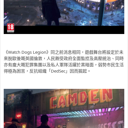
《Watch Dogs Legion》同之前消息相同，遊戲舞台將設定於未
來脫歐後嘅英國倫敦，人民飽受政府全面監控及高壓統治、同時
亦有龐大嘅犯罪集團以及私人軍隊活躍於黑暗面，弱勢市民生活
得極為困苦，反抗組織「DedSec」因而掘起。