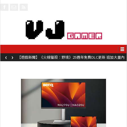
‹
›
【遊戲新聞】《火線獵殺：野境》25週年免費DLC更新 追加大量內
容同時系舊作限時超平價折扣