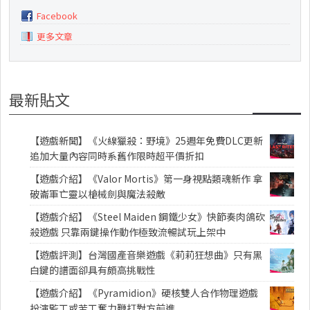
Facebook
更多文章
最新貼文
【遊戲新聞】《火線獵殺：野境》25週年免費DLC更新
追加大量內容同時系舊作限時超平價折扣
【遊戲介紹】《Valor Mortis》第一身視點類魂新作 拿
破崙軍亡靈以槍械劍與魔法殺敵
【遊戲介紹】《Steel Maiden 鋼鐵少女》快節奏肉鴿砍
殺遊戲 只靠兩鍵操作動作極致流暢試玩上架中
【遊戲評測】台灣國產音樂遊戲《莉莉狂想曲》只有黑
白鍵的譜面卻具有頗高挑戰性
【遊戲介紹】《Pyramidion》硬核雙人合作物理遊戲
扮演監工或苦工奮力鞭打對方前進