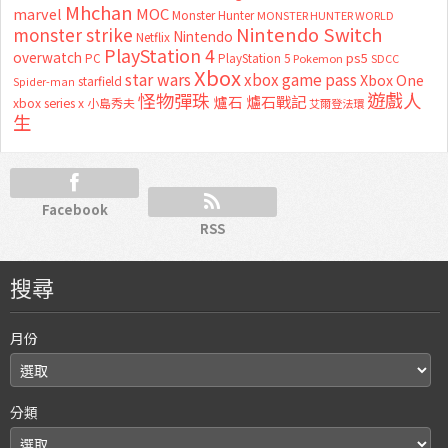
Mhchan
marvel
MOC
Monster Hunter
MONSTER HUNTER WORLD
Nintendo Switch
monster strike
Nintendo
Netflix
PlayStation 4
overwatch
ps5
PC
PlayStation 5
Pokemon
SDCC
Xbox
star wars
xbox game pass
Xbox One
starfield
Spider-man
怪物彈珠
遊戲人
爐石
爐石戰記
xbox series x
小島秀夫
艾爾登法環
生
Facebook
RSS
搜尋
月份
分類