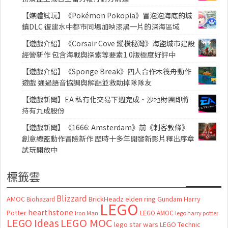
【媒體試玩】《Pokémon Pokopia》冒泡泡海底的城
鎮DLC 復建水中都市同場加映漆黑一片的深海區域
【遊戲介紹】《Corsair Cove 縱橫秘灣》海盜城市建設
經營新作 包含海戰與探索等要素1.0版極度好評中
【遊戲介紹】《Sponge Break》四人合作木筏舟動作
遊戲 通過語音協調與解謎並救助掉隊隊友
【遊戲新聞】EA 私有化交易下週完成・沙地財團即將
持有九成股份
【遊戲新聞】《1666: Amsterdam》前《刺客教條》
創意總監動作冒險新作 歷時十多年開發新影片釋出序章
試玩開放中
標籤雲
Blizzard
AMOC
BrickHeadz
elden ring
Gundam
Harry
Biohazard
LEGO
hearthstone
Potter
LEGO AMOC
lego harry potter
Iron Man
LEGO MOC
LEGO Ideas
lego star wars
LEGO Technic