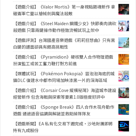
【遊戲介紹】《Valor Mortis》第一身視點類魂新作 拿
破崙軍亡靈以槍械劍與魔法殺敵
【遊戲介紹】《Steel Maiden 鋼鐵少女》快節奏肉鴿砍
殺遊戲 只靠兩鍵操作動作極致流暢試玩上架中
【遊戲評測】台灣國產音樂遊戲《莉莉狂想曲》只有黑
白鍵的譜面卻具有頗高挑戰性
【遊戲介紹】《Pyramidion》硬核雙人合作物理遊戲
扮演監工或苦工奮力鞭打對方前進
【媒體試玩】《Pokémon Pokopia》冒泡泡海底的城
鎮DLC 復建水中都市同場加映漆黑一片的深海區域
【遊戲介紹】《Corsair Cove 縱橫秘灣》海盜城市建設
經營新作 包含海戰與探索等要素1.0版極度好評中
【遊戲介紹】《Sponge Break》四人合作木筏舟動作
遊戲 通過語音協調與解謎並救助掉隊隊友
【遊戲新聞】EA 私有化交易下週完成・沙地財團即將
持有九成股份