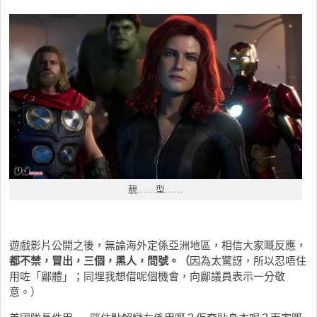
靚……型……
遊戲影片公開之後，無論海外定係亞洲地區，相信大家嘅反應，
都不禁，冒出，三個，黑人，問號。（
因為太驚訝，所以忍唔住
用咗「鄺體」；同埋我想借呢個機會，向鄺議員表示一分敬
意。）