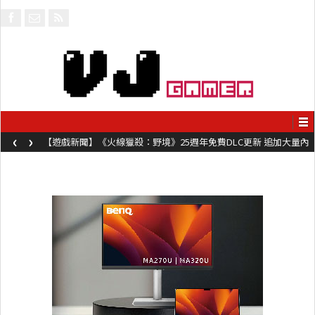
‹
›
【遊戲新聞】《火線獵殺：野境》25週年免費DLC更新 追加大量內
容同時系舊作限時超平價折扣