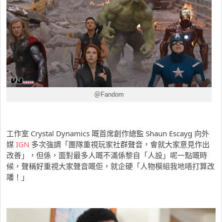
＠Fandom
工作室 Crystal Dynamics 嘅首席創作總監 Shaun Escayg 向外
媒
IGN
多次強調「團隊重視玩家社群聲音，會就大家意見作出
改善」，但係，面對最多人嘅不滿係黎自「人設」呢一點嘅時
候，聲稱好重視大家聲音嘅佢，就企硬「人物模組我地唔打算改
噃！」