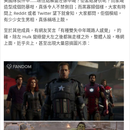
美國隊長件甲……咪住點解變左係甲嘅？佢套貼身衣呢？而家嘅
造型成個防暴咁，真係令人不禁側目；而黑寡婦個樣，大家有時
間上 Reddit 或者 Twitter 望下就會知，大家都問，佢個模組，
有少少女生男相，真係稱唔上靚。
至於其他成員，有網友笑言「有種雙失中年嘅路人感覺」，的
確，除左 Hulk 變綠變大左之後都無走樣之外，整體人設，喺網
上面，近乎炎上，甚至出現大量惡搞圖片添：