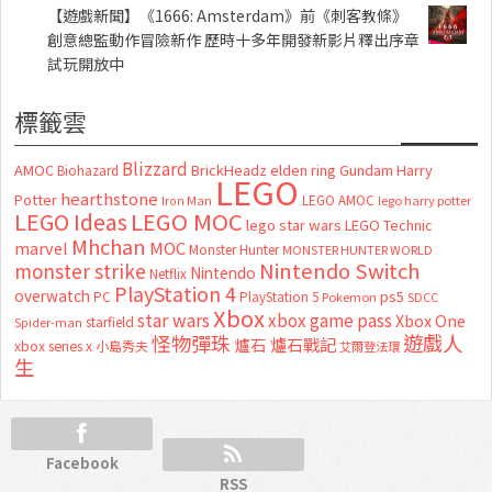
【遊戲新聞】《1666: Amsterdam》前《刺客教條》
創意總監動作冒險新作 歷時十多年開發新影片釋出序章
試玩開放中
標籤雲
Blizzard
AMOC
BrickHeadz
elden ring
Gundam
Harry
Biohazard
LEGO
hearthstone
Potter
LEGO AMOC
lego harry potter
Iron Man
LEGO MOC
LEGO Ideas
lego star wars
LEGO Technic
Mhchan
marvel
MOC
Monster Hunter
MONSTER HUNTER WORLD
Nintendo Switch
monster strike
Nintendo
Netflix
PlayStation 4
overwatch
ps5
PC
PlayStation 5
Pokemon
SDCC
Xbox
star wars
xbox game pass
Xbox One
starfield
Spider-man
怪物彈珠
遊戲人
爐石
爐石戰記
xbox series x
小島秀夫
艾爾登法環
生
Facebook
RSS