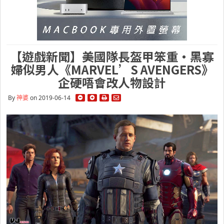
【遊戲新聞】美國隊長盔甲笨重・黑寡
婦似男人《MARVEL’S AVENGERS》
企硬唔會改人物設計
By
神婆
on 2019-06-14