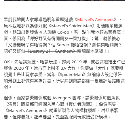
早前我地同大家報導過明年重頭遊戲《
Marvel’s Avengers
》，
原本我地都以為係好似《Marvel’s Spider-Man》咁樣嘅單機遊
戲，點知出到黎係 4 人聯機 Co-op，呢一點叫我地頗為驚喜嘅！
喜，係因為「嘩好野又有得同朋友一齊打機」；驚，就係擔心
「又聯機呀？得唔得架？個 Server 掂唔掂架？劇情夠唔夠架？
唔好又好似
《Destiny 2》《Anthem》
咁爛爛地尾喎！」
OK，先唔講系統、唔講玩法。黎到 2019 年…或者遊戲推出時已
經係 2020 年，當市面上咁多 3A 大作，你要做「大作」就要喺
視覺上帶比玩家享受。當年《Spider-Man》無論係人設定係紐
約景觀上都做得甚為討喜，所以綜觀黎講都係一隻風評唔錯嘅遊
戲。
但係，而家講緊嘅係成個 Avengers 團隊，講緊嘅係每個角色
（演員）嘅樣都已經深入民心嘅《復仇者聯盟》；偏偏呢隻
《Marvel’s Avengers》就重新製作人物模樣模組，咁都唔緊
要，但你要靚，起碼要型，先至說服到玩家接受新模樣。