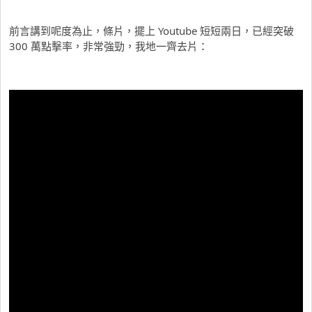
前言講到呢度為止，條片，擺上 Youtube 短短兩日，已經突破
300 萬點擊率，非常強勁，我地一齊去片：