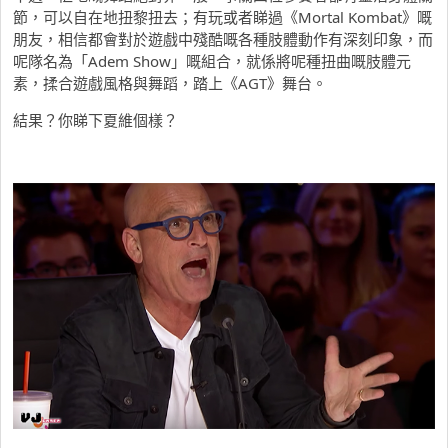
節，可以自在地扭黎扭去；有玩或者睇過《Mortal Kombat》嘅
朋友，相信都會對於遊戲中殘酷嘅各種肢體動作有深刻印象，而
呢隊名為「Adem Show」嘅組合，就係將呢種扭曲嘅肢體元
素，揉合遊戲風格與舞蹈，踏上《AGT》舞台。
結果？你睇下夏維個樣？