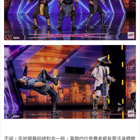
不過，佢地嘅舞蹈絕對非一般，事關四位參賽者都有靈活身體關