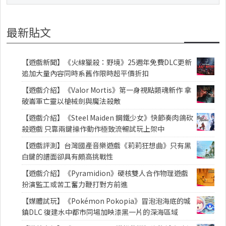
最新貼文
【遊戲新聞】《火線獵殺：野境》25週年免費DLC更新
追加大量內容同時系舊作限時超平價折扣
【遊戲介紹】《Valor Mortis》第一身視點類魂新作 拿
破崙軍亡靈以槍械劍與魔法殺敵
【遊戲介紹】《Steel Maiden 鋼鐵少女》快節奏肉鴿砍
殺遊戲 只靠兩鍵操作動作極致流暢試玩上架中
【遊戲評測】台灣國產音樂遊戲《莉莉狂想曲》只有黑
白鍵的譜面卻具有頗高挑戰性
【遊戲介紹】《Pyramidion》硬核雙人合作物理遊戲
扮演監工或苦工奮力鞭打對方前進
【媒體試玩】《Pokémon Pokopia》冒泡泡海底的城
鎮DLC 復建水中都市同場加映漆黑一片的深海區域