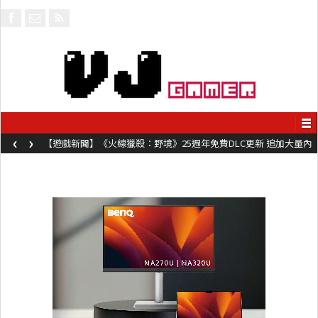
‹
›
【遊戲新聞】《火線獵殺：野境》25週年免費DLC更新 追加大量內
容同時系舊作限時超平價折扣