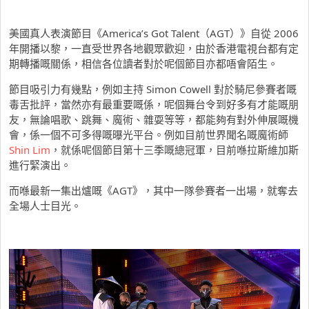
美國真人表演節目《America’s Got Talent（AGT）》自從 2006
年開播以黎，一直受世界各地觀眾歡迎，由於香港電視台都有定
期轉播嘅關係，相信各位讀者對於呢個節目亦都唔會陌生。
節目吸引力有幾點，例如主持 Simon Cowell 對於騎尼參賽者嘅
毒舌批評，當然亦有最重要嘅係，呢個舞台令到好多有才能嘅朋
友，無論唱歌、跳舞、魔術、雜耍等等，都能夠有對外伸展嘅機
會，係一個不可多得嘅曝光平台。例如目前世界聞名嘅魔術師
Shin Lim
，就係呢個節目第十三季嘅總冠軍，目前喺拉斯維加斯
進行緊演出。
而喺最新一集出爐嘅《AGT》，其中一隊參賽者一出場，就奪去
全場人士目光。