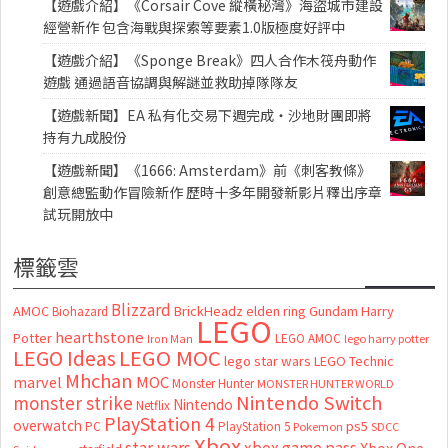
【遊戲介紹】《Corsair Cove 縱橫秘灣》海盜城市建設
經營新作 包含海戰與探索等要素1.0版極度好評中
【遊戲介紹】《Sponge Break》四人合作木筏舟動作
遊戲 通過語音協調與解謎並救助掉隊隊友
【遊戲新聞】EA 私有化交易下週完成・沙地財團即將
持有九成股份
【遊戲新聞】《1666: Amsterdam》前《刺客教條》
創意總監動作冒險新作 歷時十多年開發新影片釋出序章
試玩開放中
標籤雲
Blizzard
AMOC
BrickHeadz
elden ring
Gundam
Harry
Biohazard
LEGO
hearthstone
Potter
LEGO AMOC
lego harry potter
Iron Man
LEGO MOC
LEGO Ideas
lego star wars
LEGO Technic
Mhchan
marvel
MOC
Monster Hunter
MONSTER HUNTER WORLD
Nintendo Switch
monster strike
Nintendo
Netflix
PlayStation 4
overwatch
ps5
PC
PlayStation 5
Pokemon
SDCC
Xbox
star wars
xbox game pass
Xbox One