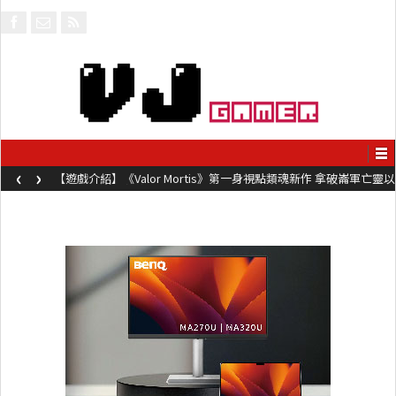
‹
›
【遊戲介紹】《Valor Mortis》第一身視點類魂新作 拿破崙軍亡靈以
槍械劍與魔法殺敵