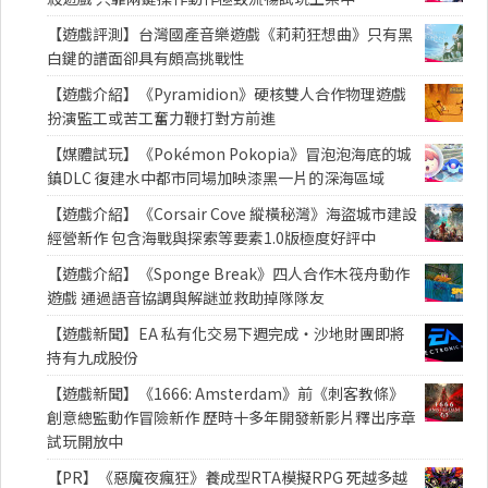
【遊戲評測】台灣國產音樂遊戲《莉莉狂想曲》只有黑
白鍵的譜面卻具有頗高挑戰性
【遊戲介紹】《Pyramidion》硬核雙人合作物理遊戲
扮演監工或苦工奮力鞭打對方前進
【媒體試玩】《Pokémon Pokopia》冒泡泡海底的城
鎮DLC 復建水中都市同場加映漆黑一片的深海區域
【遊戲介紹】《Corsair Cove 縱橫秘灣》海盜城市建設
經營新作 包含海戰與探索等要素1.0版極度好評中
【遊戲介紹】《Sponge Break》四人合作木筏舟動作
遊戲 通過語音協調與解謎並救助掉隊隊友
【遊戲新聞】EA 私有化交易下週完成・沙地財團即將
持有九成股份
【遊戲新聞】《1666: Amsterdam》前《刺客教條》
創意總監動作冒險新作 歷時十多年開發新影片釋出序章
試玩開放中
【PR】《惡魔夜瘋狂》養成型RTA模擬RPG 死越多越