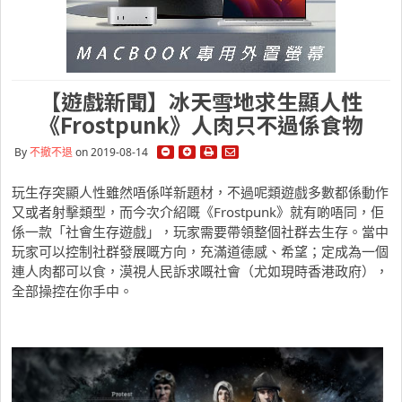
【遊戲新聞】冰天雪地求生顯人性
《Frostpunk》人肉只不過係食物
By
不撤不退
on 2019-08-14
玩生存突顯人性雖然唔係咩新題材，不過呢類遊戲多數都係動作
又或者射擊類型，而今次介紹嘅《Frostpunk》就有啲唔同，佢
係一款「社會生存遊戲」，玩家需要帶領整個社群去生存。當中
玩家可以控制社群發展嘅方向，充滿道德感、希望；定成為一個
連人肉都可以食，漠視人民訴求嘅社會（尤如現時香港政府），
全部操控在你手中。