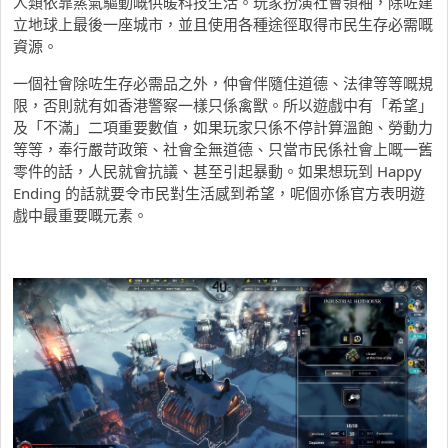
人類依靠蒸氣驅動嘅供暖科技生活。玩家扮演社會領袖，除咗建
立地球上最後一座城市，並且使用各種途徑取得市民生存必需嘅
資源。
一個社會除咗生存必需品之外，仲會伴隨住道德、法律等等嘅規
限，否則就有如香港警察一樣只係禽獸。所以遊戲中有「希望」
及「不滿」二項重要數值，如果玩家只係不停計算溫飽、勞動力
等等，奉行嚴苛政策、社會全無道德、只當市民係社會上嘅一舊
零件的話，人民就會抗議、甚至引起暴動。如果想玩到 Happy
Ending 的話就要令市民對生活感到希望，呢個亦係官方表明遊
戲中最重要嘅元素。