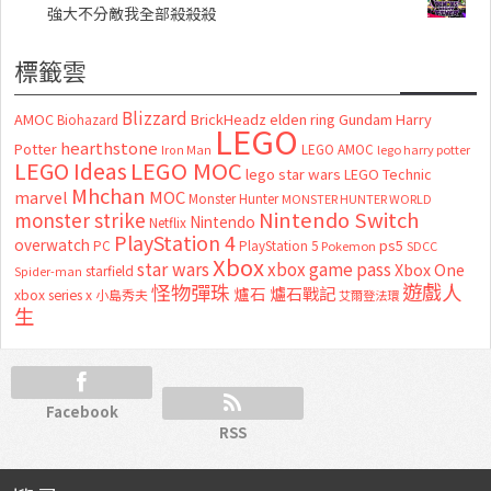
強大不分敵我全部殺殺殺
標籤雲
Blizzard
AMOC
BrickHeadz
elden ring
Gundam
Harry
Biohazard
LEGO
hearthstone
Potter
LEGO AMOC
lego harry potter
Iron Man
LEGO MOC
LEGO Ideas
lego star wars
LEGO Technic
Mhchan
marvel
MOC
Monster Hunter
MONSTER HUNTER WORLD
Nintendo Switch
monster strike
Nintendo
Netflix
PlayStation 4
overwatch
ps5
PC
PlayStation 5
Pokemon
SDCC
Xbox
star wars
xbox game pass
Xbox One
starfield
Spider-man
怪物彈珠
遊戲人
爐石
爐石戰記
xbox series x
小島秀夫
艾爾登法環
生
Facebook
RSS