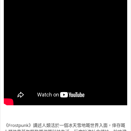
《Frostpunk》講述人類活於一個冰天雪地嘅世界入面，倖存嘅