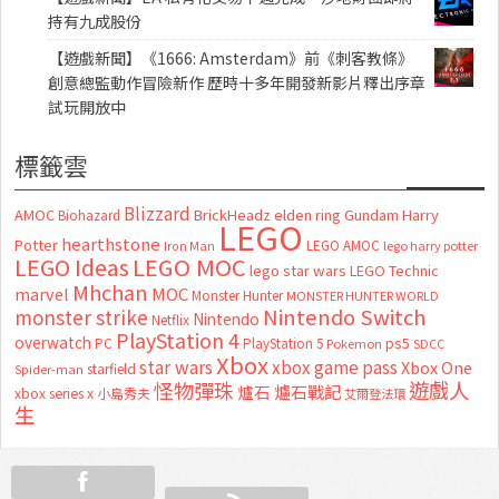
持有九成股份
【遊戲新聞】《1666: Amsterdam》前《刺客教條》
創意總監動作冒險新作 歷時十多年開發新影片釋出序章
試玩開放中
標籤雲
Blizzard
AMOC
BrickHeadz
elden ring
Gundam
Harry
Biohazard
LEGO
hearthstone
Potter
LEGO AMOC
lego harry potter
Iron Man
LEGO MOC
LEGO Ideas
lego star wars
LEGO Technic
Mhchan
marvel
MOC
Monster Hunter
MONSTER HUNTER WORLD
Nintendo Switch
monster strike
Nintendo
Netflix
PlayStation 4
overwatch
ps5
PC
PlayStation 5
Pokemon
SDCC
Xbox
star wars
xbox game pass
Xbox One
starfield
Spider-man
怪物彈珠
遊戲人
爐石
爐石戰記
xbox series x
小島秀夫
艾爾登法環
生