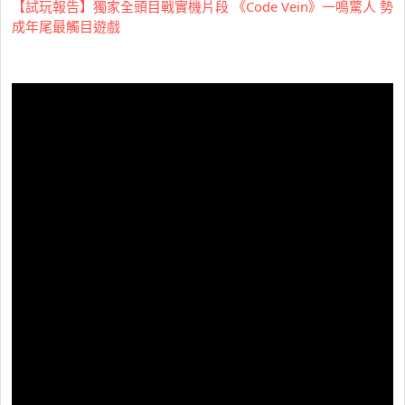
【試玩報告】獨家全頭目戰實機片段 《Code Vein》一鳴驚人 勢
成年尾最觸目遊戲