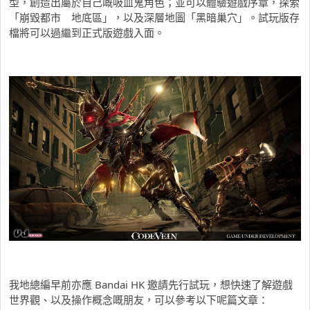
型，創造出屬於自己嘅吸血鬼角色；並可以體驗遊戲序章，探索
「崩毀都市 地底區」，以及深層地圖「黑暗巢穴」。試玩版存
檔將可以過繼到正式版遊戲入面。
我地總編早前亦應 Bandai HK 邀請先行試玩，想快速了解遊戲
世界觀、以及操作概念嘅朋友，可以參考以下呢篇文章：