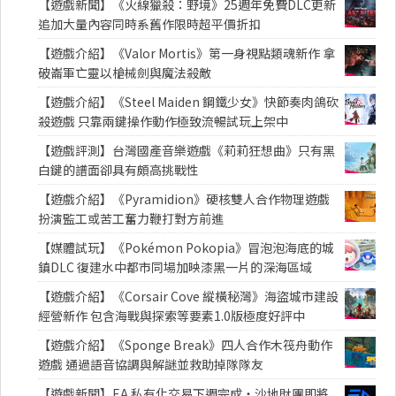
【遊戲新聞】《火線獵殺：野境》25週年免費DLC更新
追加大量內容同時系舊作限時超平價折扣
【遊戲介紹】《Valor Mortis》第一身視點類魂新作 拿
破崙軍亡靈以槍械劍與魔法殺敵
【遊戲介紹】《Steel Maiden 鋼鐵少女》快節奏肉鴿砍
殺遊戲 只靠兩鍵操作動作極致流暢試玩上架中
【遊戲評測】台灣國產音樂遊戲《莉莉狂想曲》只有黑
白鍵的譜面卻具有頗高挑戰性
【遊戲介紹】《Pyramidion》硬核雙人合作物理遊戲
扮演監工或苦工奮力鞭打對方前進
【媒體試玩】《Pokémon Pokopia》冒泡泡海底的城
鎮DLC 復建水中都市同場加映漆黑一片的深海區域
【遊戲介紹】《Corsair Cove 縱橫秘灣》海盜城市建設
經營新作 包含海戰與探索等要素1.0版極度好評中
【遊戲介紹】《Sponge Break》四人合作木筏舟動作
遊戲 通過語音協調與解謎並救助掉隊隊友
【遊戲新聞】EA 私有化交易下週完成・沙地財團即將