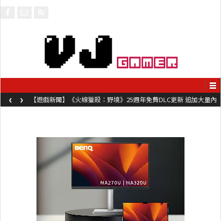
‹
›
【遊戲新聞】《火線獵殺：野境》25週年免費DLC更新 追加大量內
容同時系舊作限時超平價折扣