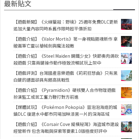
最新貼文
【遊戲新聞】《火線獵殺：野境》25週年免費DLC更新
追加大量內容同時系舊作限時超平價折扣
【遊戲介紹】《Valor Mortis》第一身視點類魂新作 拿
破崙軍亡靈以槍械劍與魔法殺敵
【遊戲介紹】《Steel Maiden 鋼鐵少女》快節奏肉鴿砍
殺遊戲 只靠兩鍵操作動作極致流暢試玩上架中
【遊戲評測】台灣國產音樂遊戲《莉莉狂想曲》只有黑
白鍵的譜面卻具有頗高挑戰性
【遊戲介紹】《Pyramidion》硬核雙人合作物理遊戲
扮演監工或苦工奮力鞭打對方前進
【媒體試玩】《Pokémon Pokopia》冒泡泡海底的城
鎮DLC 復建水中都市同場加映漆黑一片的深海區域
【遊戲介紹】《Corsair Cove 縱橫秘灣》海盜城市建設
經營新作 包含海戰與探索等要素1.0版極度好評中