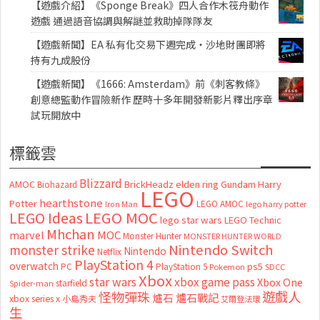
【遊戲介紹】《Sponge Break》四人合作木筏舟動作
遊戲 通過語音協調與解謎並救助掉隊隊友
【遊戲新聞】EA 私有化交易下週完成・沙地財團即將
持有九成股份
【遊戲新聞】《1666: Amsterdam》前《刺客教條》
創意總監動作冒險新作 歷時十多年開發新影片釋出序章
試玩開放中
標籤雲
Blizzard
AMOC
BrickHeadz
elden ring
Gundam
Harry
Biohazard
LEGO
hearthstone
Potter
LEGO AMOC
lego harry potter
Iron Man
LEGO MOC
LEGO Ideas
lego star wars
LEGO Technic
Mhchan
marvel
MOC
Monster Hunter
MONSTER HUNTER WORLD
Nintendo Switch
monster strike
Nintendo
Netflix
PlayStation 4
overwatch
ps5
PC
PlayStation 5
Pokemon
SDCC
Xbox
star wars
xbox game pass
Xbox One
starfield
Spider-man
怪物彈珠
遊戲人
爐石
爐石戰記
xbox series x
小島秀夫
艾爾登法環
生