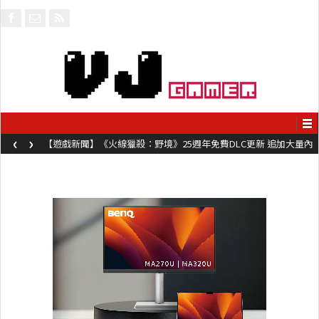
‹
›
【遊戲新聞】《火線獵殺：野境》25週年免費DLC更新 追加大量內
容同時系舊作限時超平價折扣