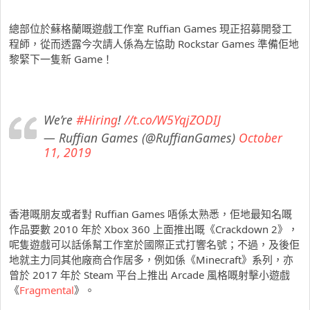
總部位於蘇格蘭嘅遊戲工作室 Ruffian Games 現正招募開發工
程師，從而透露今次請人係為左協助 Rockstar Games 準備佢地
黎緊下一隻新 Game！
We’re
#Hiring
!
//t.co/W5YqjZODIJ
— Ruffian Games (@RuffianGames)
October
11, 2019
香港嘅朋友或者對 Ruffian Games 唔係太熟悉，佢地最知名嘅
作品要數 2010 年於 Xbox 360 上面推出嘅《Crackdown 2》，
呢隻遊戲可以話係幫工作室於國際正式打響名號；不過，及後佢
地就主力同其他廠商合作居多，例如係《Minecraft》系列，亦
曾於 2017 年於 Steam 平台上推出 Arcade 風格嘅射擊小遊戲
《
Fragmental
》。