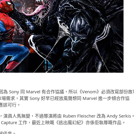
》時，因為 Sony 同 Marvel 有合作協議，所以《Venom》必須改寫部份故
需求，其實 Sony 好早已經放風聲想同 Marvel 進一步傾合作協
應該可行。
人馬無變，不過導演將由 Ruben Fleischer 改為 Andy Serkis
tion Capture 工作，最近上映嘅《逃出魔幻紀》亦係佢執導嘅作品。
候佳音。