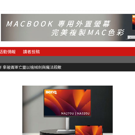
活動情報
讀者投稿
魂新作 拿破崙軍亡靈以槍械劍與魔法殺敵