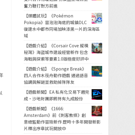
奮力鞭打對方前進
【媒體試玩】《Pokémon
Pokopia》冒泡泡海底的城鎮DLC
復建水中都市同場加映漆黑一片的深海區
域
【遊戲介紹】《Corsair Cove 縱橫
秘灣》海盜城市建設經營新作 包含
海戰與探索等要素1.0版極度好評中
【遊戲介紹】《Sponge Break》
年
四人合作木筏舟動作遊戲 通過語音
協調與解謎並救助掉隊隊友
【遊戲新聞】EA 私有化交易下週完
以
成・沙地財團即將持有九成股份
【遊戲新聞】《1666:
Amsterdam》前《刺客教條》創
意總監動作冒險新作 歷時十多年開發新影
片釋出序章試玩開放中