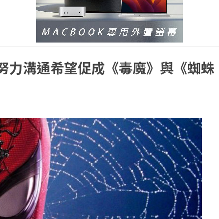
影正努力溝通希望促成《毒魔》與《蜘蛛