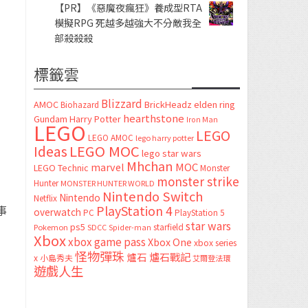
【PR】《惡魔夜瘋狂》養成型RTA
模擬RPG 死越多越強大不分敵我全
部殺殺殺
標籤雲
Blizzard
AMOC
BrickHeadz
elden ring
Biohazard
hearthstone
Gundam
Harry Potter
Iron Man
LEGO
LEGO
LEGO AMOC
lego harry potter
LEGO MOC
Ideas
lego star wars
Mhchan
marvel
MOC
LEGO Technic
Monster
monster strike
Hunter
MONSTER HUNTER WORLD
Nintendo Switch
Nintendo
Netflix
PlayStation 4
事
overwatch
PC
PlayStation 5
star wars
ps5
starfield
Pokemon
SDCC
Spider-man
Xbox
xbox game pass
Xbox One
xbox series
怪物彈珠
爐石
爐石戰記
x
小島秀夫
艾爾登法環
。
遊戲人生