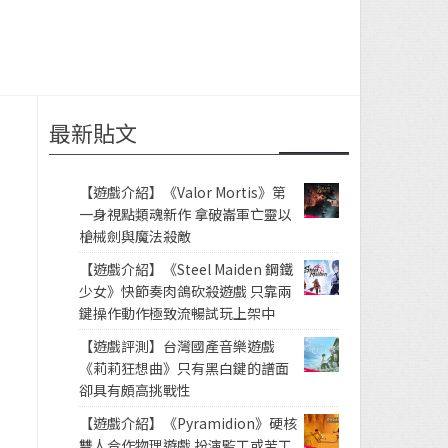
最新貼文
【遊戲介紹】《Valor Mortis》第
一身視點類魂新作 拿破崙軍亡靈以
槍械劍與魔法殺敵
【遊戲介紹】《Steel Maiden 鋼鐵
少女》快節奏肉鴿砍殺遊戲 只靠兩
鍵操作動作極致流暢試玩上架中
【遊戲評測】台灣國產音樂遊戲
《莉莉狂想曲》只有黑白鍵的譜面
卻具有頗高挑戰性
【遊戲介紹】《Pyramidion》硬核
雙人合作物理遊戲 扮演監工或苦工