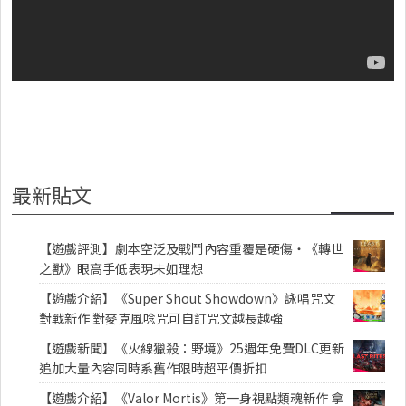
最新貼文
【遊戲評測】劇本空泛及戰鬥內容重覆是硬傷・《轉世
之獸》眼高手低表現未如理想
【遊戲介紹】《Super Shout Showdown》詠唱咒文
對戰新作 對麥克風唸咒可自訂咒文越長越強
【遊戲新聞】《火線獵殺：野境》25週年免費DLC更新
追加大量內容同時系舊作限時超平價折扣
【遊戲介紹】《Valor Mortis》第一身視點類魂新作 拿