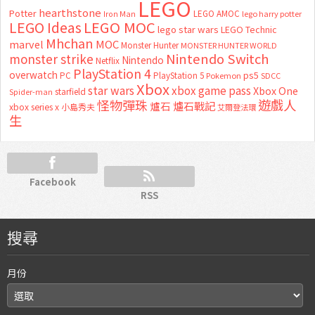
LEGO
hearthstone
Potter
LEGO AMOC
lego harry potter
Iron Man
LEGO MOC
LEGO Ideas
lego star wars
LEGO Technic
Mhchan
marvel
MOC
Monster Hunter
MONSTER HUNTER WORLD
Nintendo Switch
monster strike
Nintendo
Netflix
PlayStation 4
overwatch
ps5
PC
PlayStation 5
Pokemon
SDCC
Xbox
star wars
xbox game pass
Xbox One
starfield
Spider-man
怪物彈珠
遊戲人
爐石
爐石戰記
xbox series x
小島秀夫
艾爾登法環
生
Facebook
RSS
搜尋
月份