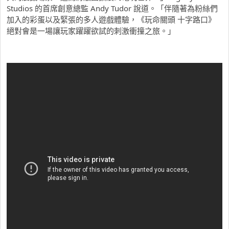
Studios 的首席創意總監 Andy Tudor 說道。「伴隨著為粉絲們
加入的彩蛋以及緊張的多人遊戲體驗，《玩命關頭 十字路口》
絕對會是一場讓玩家躍躍欲試的刺激衝撞之旅。」