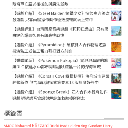
破崙軍亡靈以槍械劍與魔法殺敵
【遊戲介紹】《Steel Maiden 鋼鐵少女》快節奏肉鴿砍
殺遊戲 只靠兩鍵操作動作極致流暢試玩上架中
【遊戲評測】台灣國產音樂遊戲《莉莉狂想曲》只有黑
白鍵的譜面卻具有頗高挑戰性
【遊戲介紹】《Pyramidion》硬核雙人合作物理遊戲
扮演監工或苦工奮力鞭打對方前進
【媒體試玩】《Pokémon Pokopia》冒泡泡海底的城
鎮DLC 復建水中都市同場加映漆黑一片的深海區域
【遊戲介紹】《Corsair Cove 縱橫秘灣》海盜城市建設
經營新作 包含海戰與探索等要素1.0版極度好評中
【遊戲介紹】《Sponge Break》四人合作木筏舟動作
遊戲 通過語音協調與解謎並救助掉隊隊友
標籤雲
Blizzard
AMOC
BrickHeadz
elden ring
Gundam
Harry
Biohazard