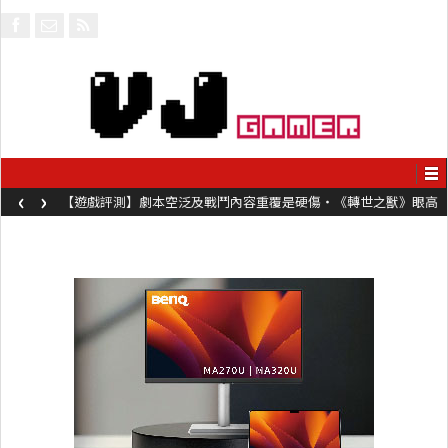
‹
›
【遊戲評測】劇本空泛及戰鬥內容重覆是硬傷・《轉世之獸》眼高
手低表現未如理想