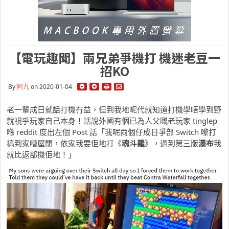
【電玩趣聞】兩兄弟爭機打 機迷老豆一
招KO
By
阿九
on 2020-01-04
老一輩成日就話打機冇益，但到我地呢代就知道打機學唔學到野
就視乎玩家自己本身！話說外國有個已為人父嘅老玩家 tinglep
喺 reddit 度出左個 Post 話「我呢兩個仔成日爭部 Switch 嚟打
搞到家嘈屋閉，依家我要佢地打《
魂斗羅
》，過到第三版
瀑布
我
就比返部機佢地！」