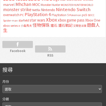
Mhchan
marvel
MOC
Monster Hunter
MONSTER HUNTER WORLD
Nintendo Switch
monster strike
Nintendo
Netflix
PlayStation 4
overwatch
ps5
PC
PlayStation 5
Pokemon
SDCC
Xbox
star wars
xbox game pass
Xbox One
starfield
Spider-man
怪物彈珠
遊戲人
爐石
爐石戰記
xbox series x
小島秀夫
艾爾登法環
生
Facebook
RSS
搜尋
月份
分類