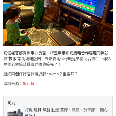
呢個老竇都真係用心良苦，特登用
瀑布
呢版
唔合作唔理同伴
就
會”
拉版
“累街坊嘅版圖，去培養兩個仔嘅兄弟情同合作性，你話
呢個老竇係咪遊戲界嘅典範先？！
最終兩個仔拎唔拎得返部 Switch？重要咩？
資料來源：
Reddit
阿九
打機 玩具 睇戲 動漫 買膠、派膠、分享膠！ 開心
就好！