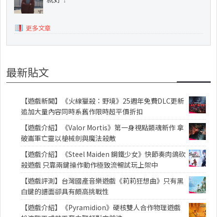
更多文章
最新貼文
【遊戲新聞】《火線獵殺：野境》25週年免費DLC更新
追加大量內容同時系舊作限時超平價折扣
【遊戲介紹】《Valor Mortis》第一身視點類魂新作 拿
破崙軍亡靈以槍械劍與魔法殺敵
【遊戲介紹】《Steel Maiden 鋼鐵少女》快節奏肉鴿砍
殺遊戲 只靠兩鍵操作動作極致流暢試玩上架中
【遊戲評測】台灣國產音樂遊戲《莉莉狂想曲》只有黑
白鍵的譜面卻具有頗高挑戰性
【遊戲介紹】《Pyramidion》硬核雙人合作物理遊戲