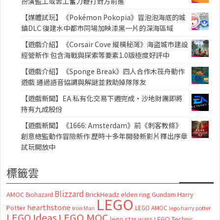
扮演監工或苦工奮力鞭打對方前進
【媒體試玩】《Pokémon Pokopia》冒泡泡海底的城
鎮DLC 復建水中都市同場加映漆黑一片的深海區域
【遊戲介紹】《Corsair Cove 縱橫秘灣》海盜城市建設
經營新作 包含海戰與探索等要素1.0版極度好評中
【遊戲介紹】《Sponge Break》四人合作木筏舟動作
遊戲 通過語音協調與解謎並救助掉隊隊友
【遊戲新聞】EA 私有化交易下週完成・沙地財團即將
持有九成股份
【遊戲新聞】《1666: Amsterdam》前《刺客教條》
創意總監動作冒險新作 歷時十多年開發新影片釋出序章
試玩開放中
標籤雲
Blizzard
AMOC
BrickHeadz
elden ring
Gundam
Harry
Biohazard
LEGO
hearthstone
Potter
LEGO AMOC
lego harry potter
Iron Man
LEGO MOC
LEGO Ideas
lego star wars
LEGO Technic