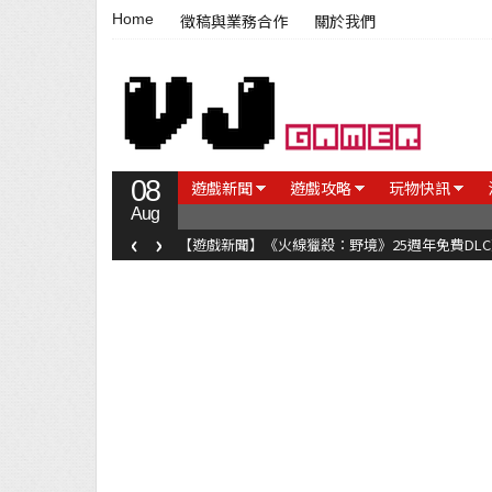
Home
徵稿與業務合作
關於我們
08
遊戲新聞
遊戲攻略
玩物快訊
Aug
‹
›
【遊戲新聞】《火線獵殺：野境》25週年免費DL