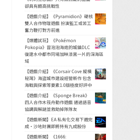
卻具有頗高挑戰性
【遊戲介紹】《Pyramidion》硬核
雙人合作物理遊戲 扮演監工或苦工
奮力鞭打對方前進
【媒體試玩】《Pokémon
Pokopia》冒泡泡海底的城鎮DLC
復建水中都市同場加映漆黑一片的深海區
域
【遊戲介紹】《Corsair Cove 縱橫
秘灣》海盜城市建設經營新作 包含
海戰與探索等要素1.0版極度好評中
【遊戲介紹】《Sponge Break》
四人合作木筏舟動作遊戲 通過語音
協調與解謎並救助掉隊隊友
【遊戲新聞】EA 私有化交易下週完
成・沙地財團即將持有九成股份
【遊戲新聞】《1666: