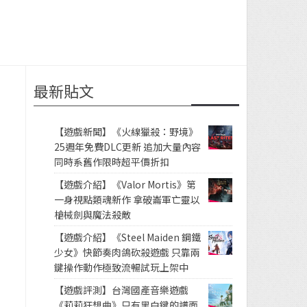
最新貼文
【遊戲新聞】《火線獵殺：野境》
25週年免費DLC更新 追加大量內容
同時系舊作限時超平價折扣
【遊戲介紹】《Valor Mortis》第
一身視點類魂新作 拿破崙軍亡靈以
槍械劍與魔法殺敵
【遊戲介紹】《Steel Maiden 鋼鐵
少女》快節奏肉鴿砍殺遊戲 只靠兩
鍵操作動作極致流暢試玩上架中
【遊戲評測】台灣國產音樂遊戲
《莉莉狂想曲》只有黑白鍵的譜面