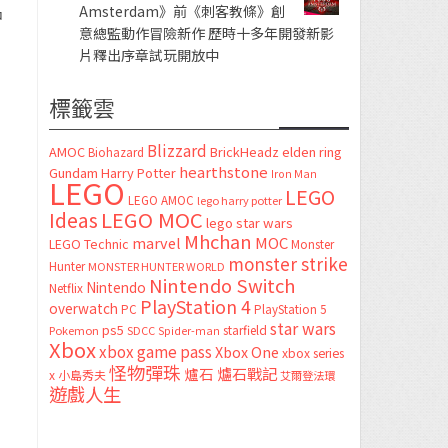
Amsterdam》前《刺客教條》創
中
意總監動作冒險新作 歷時十多年開發新影
片釋出序章試玩開放中
標籤雲
Blizzard
AMOC
BrickHeadz
elden ring
Biohazard
hearthstone
Gundam
Harry Potter
Iron Man
LEGO
LEGO
LEGO AMOC
lego harry potter
LEGO MOC
Ideas
lego star wars
Mhchan
marvel
MOC
LEGO Technic
Monster
monster strike
Hunter
MONSTER HUNTER WORLD
Nintendo Switch
Nintendo
Netflix
PlayStation 4
overwatch
PC
PlayStation 5
star wars
ps5
starfield
Pokemon
SDCC
Spider-man
Xbox
xbox game pass
Xbox One
xbox series
怪物彈珠
爐石
爐石戰記
x
小島秀夫
艾爾登法環
遊戲人生