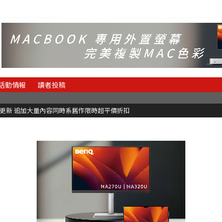
活動情報
讀者投稿
C更新 追加大量內容同時系舊作限時超平價折扣