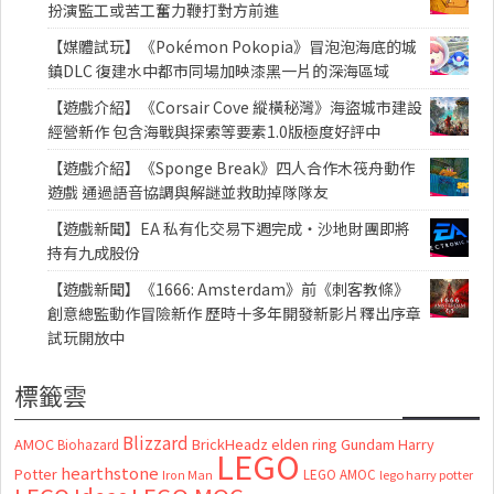
扮演監工或苦工奮力鞭打對方前進
【媒體試玩】《Pokémon Pokopia》冒泡泡海底的城
鎮DLC 復建水中都市同場加映漆黑一片的深海區域
【遊戲介紹】《Corsair Cove 縱橫秘灣》海盜城市建設
經營新作 包含海戰與探索等要素1.0版極度好評中
【遊戲介紹】《Sponge Break》四人合作木筏舟動作
遊戲 通過語音協調與解謎並救助掉隊隊友
【遊戲新聞】EA 私有化交易下週完成・沙地財團即將
持有九成股份
【遊戲新聞】《1666: Amsterdam》前《刺客教條》
創意總監動作冒險新作 歷時十多年開發新影片釋出序章
試玩開放中
標籤雲
Blizzard
AMOC
BrickHeadz
elden ring
Gundam
Harry
Biohazard
LEGO
hearthstone
Potter
LEGO AMOC
lego harry potter
Iron Man