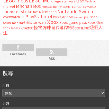
LEGO MOC
LEGO Ideas
lego star wars
LEGO Technic
Mhchan
marvel
MOC
Monster Hunter
MONSTER HUNTER WORLD
Nintendo Switch
monster strike
Nintendo
Netflix
PlayStation 4
overwatch
ps5
PC
PlayStation 5
Pokemon
SDCC
Xbox
star wars
xbox game pass
Xbox One
starfield
Spider-man
怪物彈珠
遊戲人
爐石
爐石戰記
xbox series x
小島秀夫
艾爾登法環
生
Facebook
RSS
搜尋
月份
分類