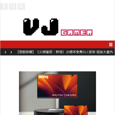
‹
›
【遊戲新聞】《火線獵殺：野境》25週年免費DLC更新 追加大量內
容同時系舊作限時超平價折扣