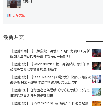
就好！
更多文章
最新貼文
【遊戲新聞】《火線獵殺：野境》25週年免費DLC更新
追加大量內容同時系舊作限時超平價折扣
【遊戲介紹】《Valor Mortis》第一身視點類魂新作 拿
破崙軍亡靈以槍械劍與魔法殺敵
【遊戲介紹】《Steel Maiden 鋼鐵少女》快節奏肉鴿砍
殺遊戲 只靠兩鍵操作動作極致流暢試玩上架中
【遊戲評測】台灣國產音樂遊戲《莉莉狂想曲》只有黑
白鍵的譜面卻具有頗高挑戰性
【遊戲介紹】《Pyramidion》硬核雙人合作物理遊戲