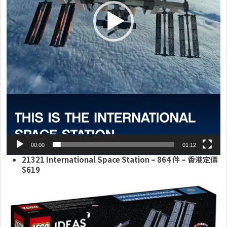
00:00
01:12
21321 International Space Station – 864 件 – 香港定價
$619