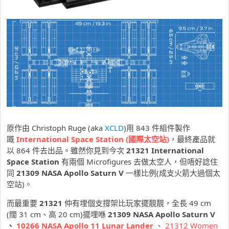
原作由 Christoph Ruge (aka
XCLD
)用 843 件組件製作
嘅
International Space Station (國際太空站)
，最終產品就
以 864 件去出品。雖然你見到今次
21321 International
Space Station
有兩個 Microfigures 去做太空人，但唔好諗住
同
21309 NASA Apollo Saturn V
一樣比例(成支火箭大過個太
空站)。
而最重要
21321
仲有埋個支撐架比玩家擺靚靚，全長 49 cm
(闊 31 cm、高 20 cm)擺埋喺
21309 NASA Apollo Saturn V
、
10266 NASA Apollo 11 Lunar Lander
、
21312 Women