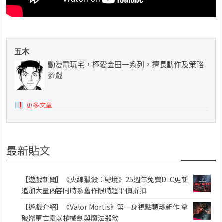
五木
動漫電玩宅，極愛金田一系列，擅長動作及策略
遊戲
更多文章
最新貼文
【遊戲新聞】《火線獵殺：野境》25週年免費DLC更新
追加大量內容同時系舊作限時超平價折扣
【遊戲介紹】《Valor Mortis》第一身視點類魂新作 拿
破崙軍亡靈以槍械劍與魔法殺敵