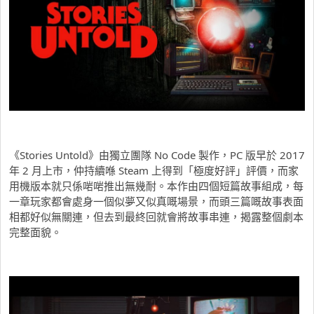
《Stories Untold》由獨立團隊 No Code 製作，PC 版早於 2017
年 2 月上市，仲持續喺 Steam 上得到「極度好評」評價，而家
用機版本就只係啱啱推出無幾耐。本作由四個短篇故事組成，每
一章玩家都會處身一個似夢又似真嘅場景，而頭三篇嘅故事表面
相都好似無關連，但去到最終回就會將故事串連，揭露整個劇本
完整面貌。