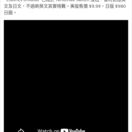
文及日文，不過啲英文其實唔難。美版售價 $9.99，日版 $980
日圓。