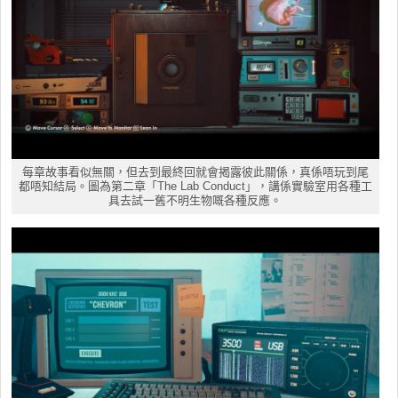
每章故事看似無關，但去到最終回就會揭露彼此關係，真係唔玩到尾
都唔知結局。圖為第二章「The Lab Conduct」，講係實驗室用各種工
具去試一舊不明生物嘅各種反應。