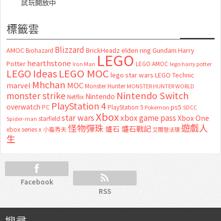
試玩開放中
標籤雲
Blizzard
AMOC
BrickHeadz
elden ring
Gundam
Harry
Biohazard
LEGO
hearthstone
Potter
LEGO AMOC
lego harry potter
Iron Man
LEGO MOC
LEGO Ideas
lego star wars
LEGO Technic
Mhchan
marvel
MOC
Monster Hunter
MONSTER HUNTER WORLD
Nintendo Switch
monster strike
Nintendo
Netflix
PlayStation 4
overwatch
ps5
PC
PlayStation 5
Pokemon
SDCC
Xbox
star wars
xbox game pass
Xbox One
starfield
Spider-man
怪物彈珠
遊戲人
爐石
爐石戰記
xbox series x
小島秀夫
艾爾登法環
生
Facebook
RSS
搜尋