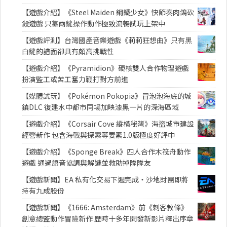
【遊戲介紹】《Steel Maiden 鋼鐵少女》快節奏肉鴿砍
殺遊戲 只靠兩鍵操作動作極致流暢試玩上架中
【遊戲評測】台灣國產音樂遊戲《莉莉狂想曲》只有黑
白鍵的譜面卻具有頗高挑戰性
【遊戲介紹】《Pyramidion》硬核雙人合作物理遊戲
扮演監工或苦工奮力鞭打對方前進
【媒體試玩】《Pokémon Pokopia》冒泡泡海底的城
鎮DLC 復建水中都市同場加映漆黑一片的深海區域
【遊戲介紹】《Corsair Cove 縱橫秘灣》海盜城市建設
經營新作 包含海戰與探索等要素1.0版極度好評中
【遊戲介紹】《Sponge Break》四人合作木筏舟動作
遊戲 通過語音協調與解謎並救助掉隊隊友
【遊戲新聞】EA 私有化交易下週完成・沙地財團即將
持有九成股份
【遊戲新聞】《1666: Amsterdam》前《刺客教條》
創意總監動作冒險新作 歷時十多年開發新影片釋出序章