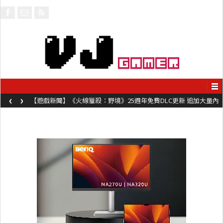
‹
›
【遊戲新聞】《火線獵殺：野境》25週年免費DLC更新 追加大量內
容同時系舊作限時超平價折扣