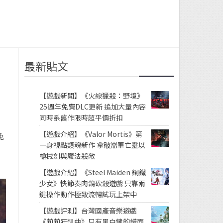
最新貼文
【遊戲新聞】《火線獵殺：野境》
25週年免費DLC更新 追加大量內容
同時系舊作限時超平價折扣
【遊戲介紹】《Valor Mortis》第
免
一身視點類魂新作 拿破崙軍亡靈以
槍械劍與魔法殺敵
【遊戲介紹】《Steel Maiden 鋼鐵
少女》快節奏肉鴿砍殺遊戲 只靠兩
鍵操作動作極致流暢試玩上架中
【遊戲評測】台灣國產音樂遊戲
《莉莉狂想曲》只有黑白鍵的譜面