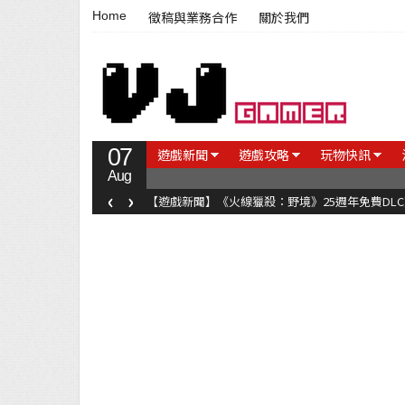
Home
徵稿與業務合作
關於我們
07
遊戲新聞
遊戲攻略
玩物快訊
Aug
‹
›
【遊戲新聞】《火線獵殺：野境》25週年免費DL