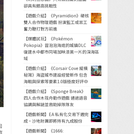
卻具有頗高挑戰性
【遊戲介紹】《Pyramidion》硬核
雙人合作物理遊戲 扮演監工或苦工
奮力鞭打對方前進
【媒體試玩】《Pokémon
Pokopia》冒泡泡海底的城鎮DLC
復建水中都市同場加映漆黑一片的深海區
域
【遊戲介紹】《Corsair Cove 縱橫
秘灣》海盜城市建設經營新作 包含
海戰與探索等要素1.0版極度好評中
【遊戲介紹】《Sponge Break》
四人合作木筏舟動作遊戲 通過語音
協調與解謎並救助掉隊隊友
【遊戲新聞】EA 私有化交易下週完
成・沙地財團即將持有九成股份
因
【遊戲新聞】《1666:
底