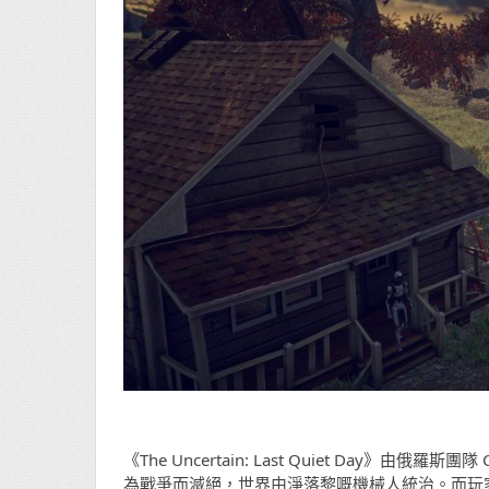
《The Uncertain: Last Quiet Day》由
為戰爭而滅絕，世界由淨落黎嘅機械人統治。而玩家將