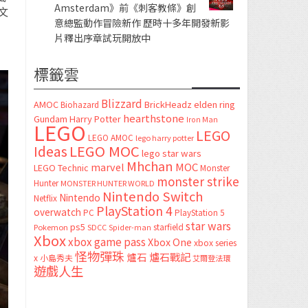
Amsterdam》前《刺客教條》創
文
意總監動作冒險新作 歷時十多年開發新影
片釋出序章試玩開放中
標籤雲
Blizzard
AMOC
BrickHeadz
elden ring
Biohazard
hearthstone
Gundam
Harry Potter
Iron Man
LEGO
LEGO
LEGO AMOC
lego harry potter
LEGO MOC
Ideas
lego star wars
Mhchan
marvel
MOC
LEGO Technic
Monster
monster strike
Hunter
MONSTER HUNTER WORLD
Nintendo Switch
Nintendo
Netflix
PlayStation 4
overwatch
PC
PlayStation 5
star wars
ps5
starfield
Pokemon
SDCC
Spider-man
Xbox
xbox game pass
Xbox One
xbox series
怪物彈珠
爐石
爐石戰記
x
小島秀夫
艾爾登法環
遊戲人生