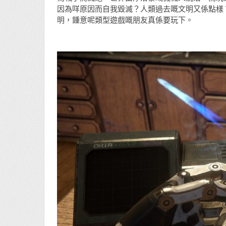
因為咩原因而自我毀滅？人類過去嘅文明又係點樣
明，鍾意呢類型遊戲嘅朋友真係要玩下。