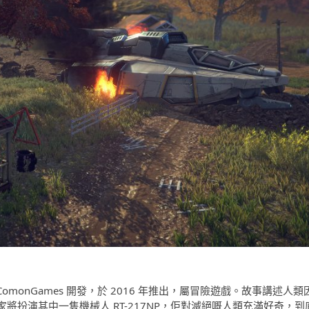
俄羅斯團隊 ComonGames 開發，於 2016 年推出，屬冒險遊戲。故事講述人類
扮演其中一隻機械人 RT-217NP，佢對滅絕嘅人類充滿好奇，到