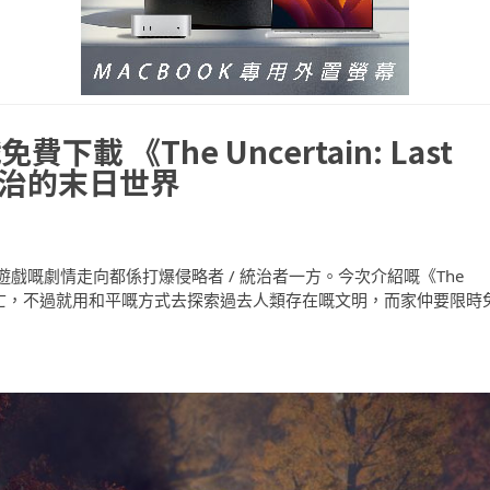
 《The Uncertain: Last
械統治的末日世界
戲嘅劇情走向都係打爆侵略者 / 統治者一方。今次介紹嘅《The
然同樣係講人類滅亡，不過就用和平嘅方式去探索過去人類存在嘅文明，而家仲要限時