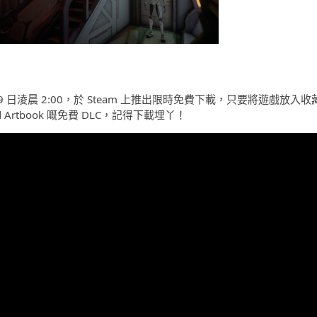
日至 3 月 9 日淩晨 2:00，於 Steam 上推出限時免費下載，只要將遊戲放入收
 Artbook 嘅免費 DLC，記得下載埋丫！