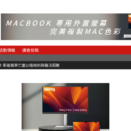
活動情報
讀者投稿
魂新作 拿破崙軍亡靈以槍械劍與魔法殺敵