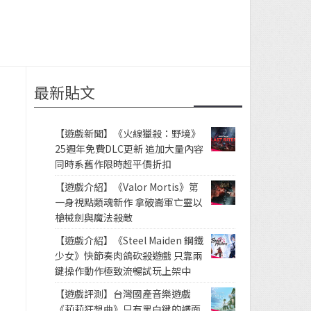
最新貼文
【遊戲新聞】《火線獵殺：野境》
25週年免費DLC更新 追加大量內容
同時系舊作限時超平價折扣
【遊戲介紹】《Valor Mortis》第
一身視點類魂新作 拿破崙軍亡靈以
槍械劍與魔法殺敵
【遊戲介紹】《Steel Maiden 鋼鐵
少女》快節奏肉鴿砍殺遊戲 只靠兩
鍵操作動作極致流暢試玩上架中
【遊戲評測】台灣國產音樂遊戲
《莉莉狂想曲》只有黑白鍵的譜面