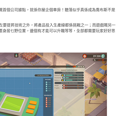
嘅首個公司據點，就係你屋企個車房！聽落似乎真係成為喬布斯不是
，除左要提昇技術之外，將產品投入生產線都係挑戰之一；而遊戲嘅另一
要身居乜野位置，邊個有才能可以升職等等，全部都需要玩家好好思