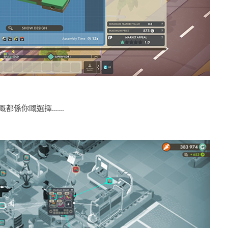
場嘅都係你嘅選擇……