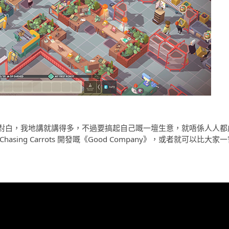
對白，我地講就講得多，不過要搞起自己嘅一壇生意，就唔係人人都
ng Carrots 開發嘅《Good Company》，或者就可以比大家