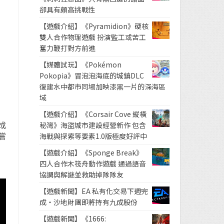
卻具有頗高挑戰性
【遊戲介紹】《Pyramidion》硬核
雙人合作物理遊戲 扮演監工或苦工
奮力鞭打對方前進
【媒體試玩】《Pokémon
Pokopia》冒泡泡海底的城鎮DLC
復建水中都市同場加映漆黑一片的深海區
域
【遊戲介紹】《Corsair Cove 縱橫
成
秘灣》海盜城市建設經營新作 包含
一嘗
海戰與探索等要素1.0版極度好評中
【遊戲介紹】《Sponge Break》
四人合作木筏舟動作遊戲 通過語音
協調與解謎並救助掉隊隊友
【遊戲新聞】EA 私有化交易下週完
成・沙地財團即將持有九成股份
【遊戲新聞】《1666: