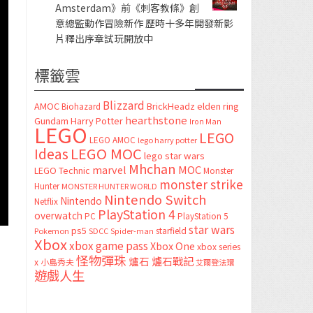
Amsterdam》前《刺客教條》創
意總監動作冒險新作 歷時十多年開發新影
片釋出序章試玩開放中
標籤雲
Blizzard
AMOC
BrickHeadz
elden ring
Biohazard
hearthstone
Gundam
Harry Potter
Iron Man
LEGO
LEGO
LEGO AMOC
lego harry potter
LEGO MOC
Ideas
lego star wars
Mhchan
marvel
MOC
LEGO Technic
Monster
monster strike
Hunter
MONSTER HUNTER WORLD
Nintendo Switch
Nintendo
Netflix
PlayStation 4
overwatch
PC
PlayStation 5
star wars
ps5
starfield
Pokemon
SDCC
Spider-man
Xbox
xbox game pass
Xbox One
xbox series
怪物彈珠
爐石
爐石戰記
x
小島秀夫
艾爾登法環
遊戲人生