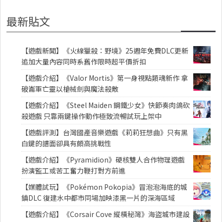
最新貼文
【遊戲新聞】《火線獵殺：野境》25週年免費DLC更新
追加大量內容同時系舊作限時超平價折扣
【遊戲介紹】《Valor Mortis》第一身視點類魂新作 拿
破崙軍亡靈以槍械劍與魔法殺敵
【遊戲介紹】《Steel Maiden 鋼鐵少女》快節奏肉鴿砍
殺遊戲 只靠兩鍵操作動作極致流暢試玩上架中
【遊戲評測】台灣國產音樂遊戲《莉莉狂想曲》只有黑
白鍵的譜面卻具有頗高挑戰性
【遊戲介紹】《Pyramidion》硬核雙人合作物理遊戲
扮演監工或苦工奮力鞭打對方前進
【媒體試玩】《Pokémon Pokopia》冒泡泡海底的城
鎮DLC 復建水中都市同場加映漆黑一片的深海區域
【遊戲介紹】《Corsair Cove 縱橫秘灣》海盜城市建設