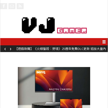
‹
›
【遊戲新聞】《火線獵殺：野境》25週年免費DLC更新 追加大量內
容同時系舊作限時超平價折扣