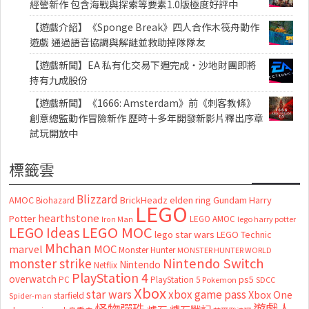
經營新作 包含海戰與探索等要素1.0版極度好評中
【遊戲介紹】《Sponge Break》四人合作木筏舟動作
遊戲 通過語音協調與解謎並救助掉隊隊友
【遊戲新聞】EA 私有化交易下週完成・沙地財團即將
持有九成股份
【遊戲新聞】《1666: Amsterdam》前《刺客教條》
創意總監動作冒險新作 歷時十多年開發新影片釋出序章
試玩開放中
標籤雲
Blizzard
AMOC
BrickHeadz
elden ring
Gundam
Harry
Biohazard
LEGO
hearthstone
Potter
LEGO AMOC
lego harry potter
Iron Man
LEGO MOC
LEGO Ideas
lego star wars
LEGO Technic
Mhchan
marvel
MOC
Monster Hunter
MONSTER HUNTER WORLD
Nintendo Switch
monster strike
Nintendo
Netflix
PlayStation 4
overwatch
ps5
PC
PlayStation 5
Pokemon
SDCC
Xbox
star wars
xbox game pass
Xbox One
starfield
Spider-man
怪物彈珠
遊戲人