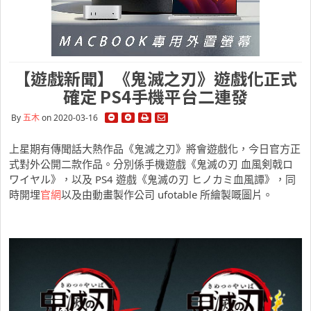
【遊戲新聞】《鬼滅之刃》遊戲化正式
確定 PS4手機平台二連發
By
五木
on 2020-03-16
上星期有傳聞話大熱作品《鬼滅之刃》將會遊戲化，今日官方正
式對外公開二款作品。分別係手機遊戲《鬼滅の刃 血風剣戟ロ
ワイヤル》，以及 PS4 遊戲《鬼滅の刃 ヒノカミ血風譚》，同
時開埋
官網
以及由動畫製作公司 ufotable 所繪製嘅圖片。