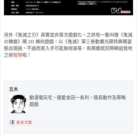
另外《鬼滅之刃》其實並非首次遊戲化，之前有一隻叫做《鬼滅
の錬磨》嘅 2D 橫向遊戲，以《鬼滅》第三卷動畫光碟特典嘅姿
態出現過，不過而家入手可能無咁容易，有興趣就回帶睇返我地
之前
報導
啦！
五木
動漫電玩宅，極愛金田一系列，擅長動作及策略
遊戲
更多文章