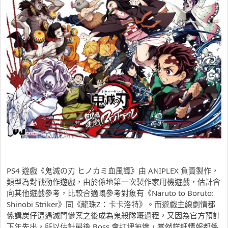
PS4 遊戲《鬼滅の刃 ヒノカミ血風譚》由 ANIPLEX 負責製作，
類型為對戰動作遊戲，由於係地第一次製作家用機遊戲，估計會
向其他遊戲參考，比較合適嘅參考對象有《Naruto to Boruto:
Shinobi Striker》同《龍珠Z：卡卡洛特》。而遊戲主線劇情都
係講炭仔遭遇滅門慘案之後成為鬼殺隊嘅過程，又因為官方預計
下年先出，所以估計最後 Boss 會打埋無慘，當然詳細情報都係