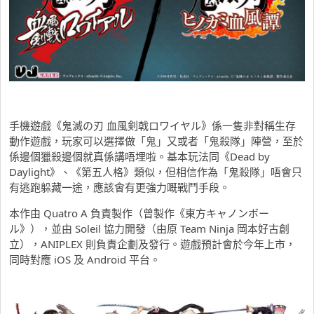
手機遊戲《鬼滅の刃 血風剣戟ロワイヤル》係一隻非對稱生存
動作遊戲，玩家可以選擇做「鬼」又或者「鬼殺隊」陣營，至於
係邊個獵殺邊個就真係講唔埋啦。基本玩法同《Dead by
Daylight》、《第五人格》類似，但相信作為「鬼殺隊」唔會只
有逃跑躲藏一途，應該會有更強力嘅戰鬥手段。
本作由 Quatro A 負責製作（曾製作《東方キャノンボー
ル》），並由 Soleil 協力開發（由原 Team Ninja 岡本好古創
立），ANIPLEX 則負責企劃及發行。遊戲預計會於今年上市，
同時對應 iOS 及 Android 平台。