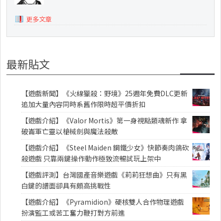
更多文章
最新貼文
【遊戲新聞】《火線獵殺：野境》25週年免費DLC更新
追加大量內容同時系舊作限時超平價折扣
【遊戲介紹】《Valor Mortis》第一身視點類魂新作 拿
破崙軍亡靈以槍械劍與魔法殺敵
【遊戲介紹】《Steel Maiden 鋼鐵少女》快節奏肉鴿砍
殺遊戲 只靠兩鍵操作動作極致流暢試玩上架中
【遊戲評測】台灣國產音樂遊戲《莉莉狂想曲》只有黑
白鍵的譜面卻具有頗高挑戰性
【遊戲介紹】《Pyramidion》硬核雙人合作物理遊戲
扮演監工或苦工奮力鞭打對方前進