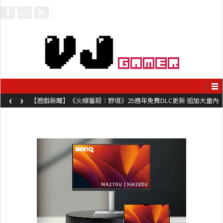
‹
›
【遊戲新聞】《火線獵殺：野境》25週年免費DLC更新 追加大量內
容同時系舊作限時超平價折扣