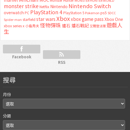
Monster Hunter
MONSTER HUNTER WORLD
Nintendo Switch
monster strike
Nintendo
Netflix
PlayStation 4
overwatch
ps5
PC
PlayStation 5
Pokemon
SDCC
Xbox
star wars
xbox game pass
Xbox One
starfield
Spider-man
怪物彈珠
遊戲人
爐石
爐石戰記
xbox series x
小島秀夫
艾爾登法環
生
Facebook
RSS
搜尋
月份
分類