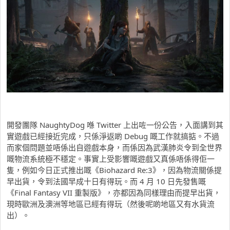
開發團隊 NaughtyDog 喺 Twitter 上出咗一份公告，入面講到其
實遊戲已經接近完成，只係淨返啲 Debug 嘅工作就搞掂。不過
而家個問題並唔係出自遊戲本身，而係因為武漢肺炎令到全世界
嘅物流系統極不穩定。事實上受影響嘅遊戲又真係唔係得佢一
隻，例如今日正式推出嘅《Biohazard Re:3》，因為物流關係提
早出貨，令到法國早成十日有得玩。而 4 月 10 日先發售嘅
《Final Fantasy VII 重製版》，亦都因為同樣理由而提早出貨，
現時歐洲及澳洲等地區已經有得玩（然後呢啲地區又有水貨流
出）。