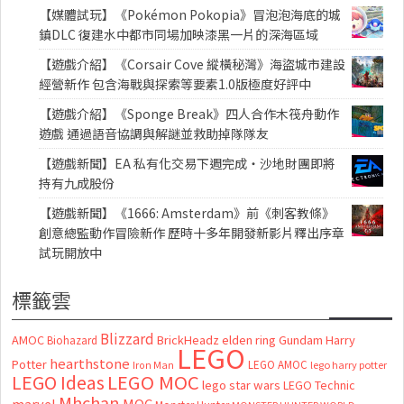
【媒體試玩】《Pokémon Pokopia》冒泡泡海底的城
鎮DLC 復建水中都市同場加映漆黑一片的深海區域
【遊戲介紹】《Corsair Cove 縱橫秘灣》海盜城市建設
經營新作 包含海戰與探索等要素1.0版極度好評中
【遊戲介紹】《Sponge Break》四人合作木筏舟動作
遊戲 通過語音協調與解謎並救助掉隊隊友
【遊戲新聞】EA 私有化交易下週完成・沙地財團即將
持有九成股份
【遊戲新聞】《1666: Amsterdam》前《刺客教條》
創意總監動作冒險新作 歷時十多年開發新影片釋出序章
試玩開放中
標籤雲
Blizzard
AMOC
BrickHeadz
elden ring
Gundam
Harry
Biohazard
LEGO
hearthstone
Potter
LEGO AMOC
lego harry potter
Iron Man
LEGO MOC
LEGO Ideas
lego star wars
LEGO Technic
Mhchan
marvel
MOC