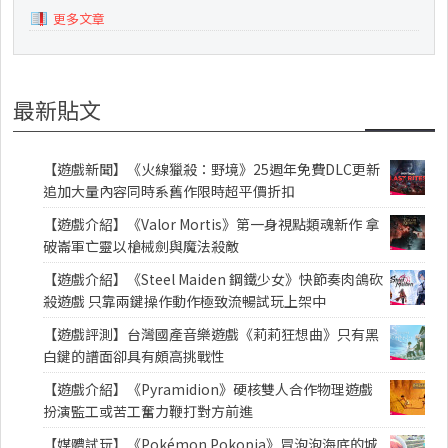
更多文章
最新貼文
【遊戲新聞】《火線獵殺：野境》25週年免費DLC更新
追加大量內容同時系舊作限時超平價折扣
【遊戲介紹】《Valor Mortis》第一身視點類魂新作 拿
破崙軍亡靈以槍械劍與魔法殺敵
【遊戲介紹】《Steel Maiden 鋼鐵少女》快節奏肉鴿砍
殺遊戲 只靠兩鍵操作動作極致流暢試玩上架中
【遊戲評測】台灣國產音樂遊戲《莉莉狂想曲》只有黑
白鍵的譜面卻具有頗高挑戰性
【遊戲介紹】《Pyramidion》硬核雙人合作物理遊戲
扮演監工或苦工奮力鞭打對方前進
【媒體試玩】《Pokémon Pokopia》冒泡泡海底的城