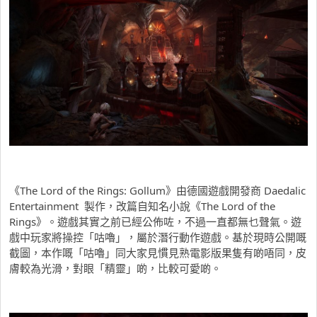
《The Lord of the Rings: Gollum》由德國遊戲開發商 Daedalic
Entertainment 製作，改篇自知名小說《The Lord of the
Rings》。遊戲其實之前已經公佈咗，不過一直都無乜聲氣。遊
戲中玩家將操控「咕嚕」，屬於潛行動作遊戲。基於現時公開嘅
截圖，本作嘅「咕嚕」同大家見慣見熟電影版果隻有啲唔同，皮
膚較為光滑，對眼「精靈」啲，比較可愛啲。