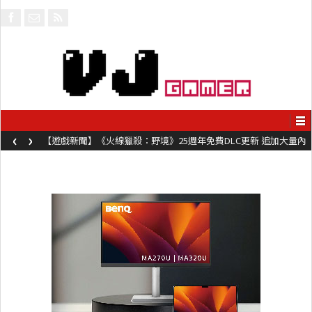
‹
›
【遊戲新聞】《火線獵殺：野境》25週年免費DLC更新 追加大量內
容同時系舊作限時超平價折扣