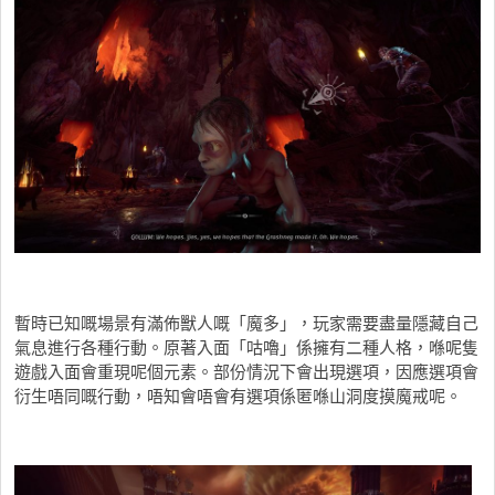
暫時已知嘅場景有滿佈獸人嘅「魔多」，玩家需要盡量隱藏自己
氣息進行各種行動。原著入面「咕嚕」係擁有二種人格，喺呢隻
遊戲入面會重現呢個元素。部份情況下會出現選項，因應選項會
衍生唔同嘅行動，唔知會唔會有選項係匿喺山洞度摸魔戒呢。