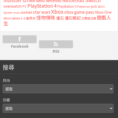
Nintendo Switch
monster strike
Nintendo
Netflix
PlayStation 4
overwatch
ps5
PC
PlayStation 5
Pokemon
SDCC
Xbox
star wars
xbox game pass
Xbox One
starfield
Spider-man
怪物彈珠
遊戲人
爐石
爐石戰記
xbox series x
小島秀夫
艾爾登法環
生
Facebook
RSS
搜尋
月份
分類