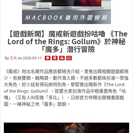
【遊戲新聞】魔戒新遊戲扮咕嚕 《The
Lord of the Rings: Gollum》於神秘
「魔多」潛行冒險
By
五木
on 2020-05-11
《魔戒》咁出名嘅作品應該都唔洗介紹，曾推出嘅相關遊戲都唔
少，有無雙類、戰略類、動作潛入類，不過多數都係扮演一眾強
大角色，好少話有得玩啲特別角。黎緊推出嘅新作《The Lord
of the Rings: Gollum》，就要大家扮演作品中極重要角色「咕
嚕」（又有人叫佢做「多比」），日前官方仲釋出實機畫面截
圖，一睹神秘之地「魔多」面貌。