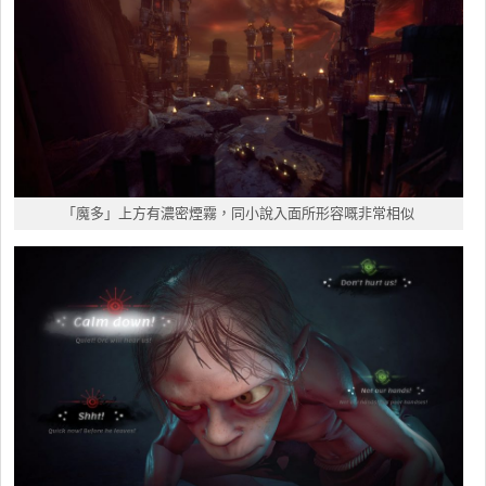
「魔多」上方有濃密煙霧，同小說入面所形容嘅非常相似