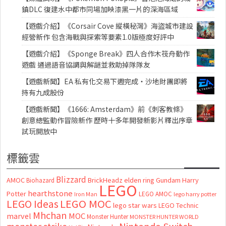
鎮DLC 復建水中都市同場加映漆黑一片的深海區域
【遊戲介紹】《Corsair Cove 縱橫秘灣》海盜城市建設
經營新作 包含海戰與探索等要素1.0版極度好評中
【遊戲介紹】《Sponge Break》四人合作木筏舟動作
遊戲 通過語音協調與解謎並救助掉隊隊友
【遊戲新聞】EA 私有化交易下週完成・沙地財團即將
持有九成股份
【遊戲新聞】《1666: Amsterdam》前《刺客教條》
創意總監動作冒險新作 歷時十多年開發新影片釋出序章
試玩開放中
標籤雲
Blizzard
AMOC
BrickHeadz
elden ring
Gundam
Harry
Biohazard
LEGO
hearthstone
Potter
LEGO AMOC
lego harry potter
Iron Man
LEGO MOC
LEGO Ideas
lego star wars
LEGO Technic
Mhchan
marvel
MOC
Monster Hunter
MONSTER HUNTER WORLD