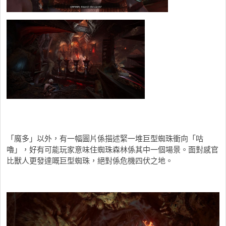
「魔多」以外，有一幅圖片係描述緊一堆巨型蜘珠衝向「咕
嚕」，好有可能玩家意味住蜘珠森林係其中一個場景。面對感官
比獸人更發達嘅巨型蜘珠，絕對係危機四伏之地。