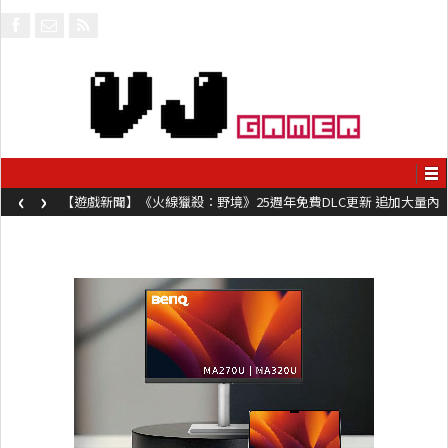
‹
›
【遊戲新聞】《火線獵殺：野境》25週年免費DLC更新 追加大量內
容同時系舊作限時超平價折扣