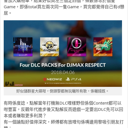
會加入購物車，結果好似買左三個定四個，條數係等於個隻
Game，即係total買左兩次同一隻Game，買完都覺得自己有d戇
居。
好似儲群星大碟咁，倒頭黎都無玩曬所有歌，係曬錢既。
有時係度諗，點解當年打機無DLC哩樣野但係個Content都可以
咁豐富，反觀年代進步後又點解反而遊戲一定要出DLC先可以回
本或者賺取更多利潤？
有一個論點好值得深究，師傅都有放哩句係嘴邊用黎吸引朋友打
機：