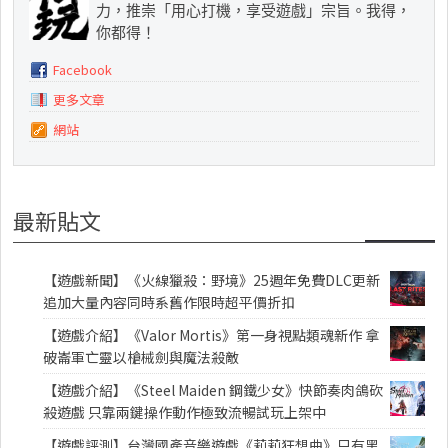
力，推崇「用心打機，享受遊戲」宗旨。我得，
你都得！
Facebook
更多文章
網站
最新貼文
【遊戲新聞】《火線獵殺：野境》25週年免費DLC更新
追加大量內容同時系舊作限時超平價折扣
【遊戲介紹】《Valor Mortis》第一身視點類魂新作 拿
破崙軍亡靈以槍械劍與魔法殺敵
【遊戲介紹】《Steel Maiden 鋼鐵少女》快節奏肉鴿砍
殺遊戲 只靠兩鍵操作動作極致流暢試玩上架中
【遊戲評測】台灣國產音樂遊戲《莉莉狂想曲》只有黑