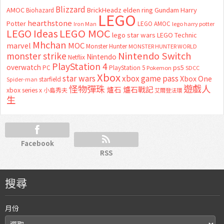
Blizzard
AMOC
BrickHeadz
elden ring
Gundam
Harry
Biohazard
LEGO
hearthstone
Potter
LEGO AMOC
lego harry potter
Iron Man
LEGO MOC
LEGO Ideas
lego star wars
LEGO Technic
Mhchan
marvel
MOC
Monster Hunter
MONSTER HUNTER WORLD
Nintendo Switch
monster strike
Nintendo
Netflix
PlayStation 4
overwatch
ps5
PC
PlayStation 5
Pokemon
SDCC
Xbox
star wars
xbox game pass
Xbox One
starfield
Spider-man
怪物彈珠
遊戲人
爐石
爐石戰記
xbox series x
小島秀夫
艾爾登法環
生
Facebook
RSS
搜尋
月份