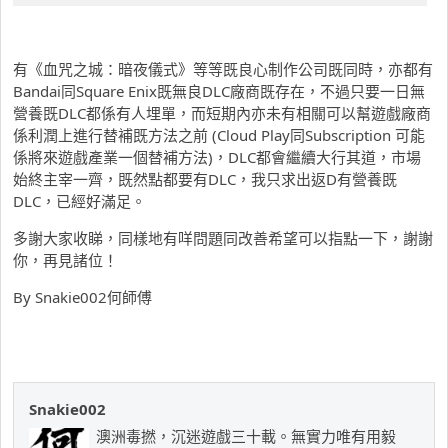
有《血咒之城：暗夜儀式》等等既良心制作公司既同時，亦都有
Bandai同Square Enix既無良DLC廠商既存在，不過只要一日無
營養既DLC都係有人埋單，而短期內亦未有相關可以幫遊戲廠商
係利潤上進行替補既方法之前 (Cloud Play同Subscription 可能
係將來遊戲產業一個替補方法)，DLC都會繼續大行其道，市場
始終主宰一齊，既然點都要有DLC，我只求出返D有營養既
DLC，已經好滿足。
多謝大家收睇，同樣地有咩問題同改善希望可以指點一下，謝謝
你，再見諸位！
By Snakie002何師傅
Snakie002
澳洲毒撚，沉迷遊戲三十載。無實力唯有用毅