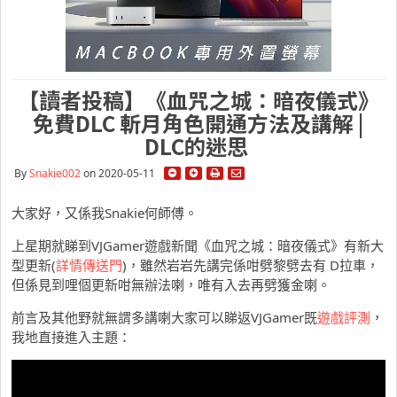
【讀者投稿】《血咒之城：暗夜儀式》
免費DLC 斬月角色開通方法及講解 |
DLC的迷思
By
Snakie002
on 2020-05-11
大家好，又係我Snakie何師傅。
上星期就睇到VJGamer遊戲新聞《血咒之城：暗夜儀式》有新大
型更新(
詳情傳送門
)，雖然岩岩先講完係咁劈黎劈去有 D拉車，
但係見到哩個更新咁無辦法喇，唯有入去再劈獲金喇。
前言及其他野就無謂多講喇大家可以睇返VJGamer既
遊戲評測
，
我地直接進入主題：