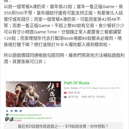
以前一個常餐A凍奶茶，當年係22蚊；當年一隻正版Game，係
350到500不等，當年細蚊仔邊有可能支持正版，有都會比人話
傻仔或有錢仔；而家一個常餐A凍奶茶，可能而家係42到48不
等；而家一隻正版Game，平起上黎80蚊有交易，食少餐好少少
可以有廿小時既Game Time，廿個鐘正常人都要食三餐都講緊
120蚊；而家哩個年代去打籃球book場都80蚊都未必做到，唔
係唔打機下嘛？想打波咪打ＮＢＡ囉你都入唔到樽架啦。
所以遊戲價錢同通帳脫勾既同時，廠商們用其他方法補貼遊戲利
潤，其實係無可口非；
最近有D話題性既遊戲之一，$78蚊既收費，你仲想點？