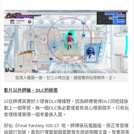
低清人權圖一張，廿三小時白金，過程暢快玩得爽快，正。
影片以外評論 – DLC的迷思
以往師傅其實好少理會DLC哩樣野，因為師傅覺得DLC同呃錢係
劃上一個等號，無一個DLC係必要或者有良心哩兩個字，只有玩
家埋唔埋單哩一個考量係入面。
好似《Final Fantasy XIII-2》咁，師傅係玩電腦版，照正常發揮
由頭打到尾，直到打埋雷姐個章節我先爬返相關文章，發覺原來