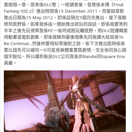
雷姐個一章，原來係DLC黎；一經調查後，發覺係本傳《Final
Fantasy XIII-2》推出時間係15 December 2011，而雷姐章節
推出日期為15 May 2012，即係話隔左5個月先推出，當下我聯
想到既野係，如果我係由一開始推出就玩的說話，即係我要等約
半年之後先玩得齊我係PC一氣呵成既玩曬既野，用DLC既邏輯套
用動畫或電影劇集，即係我睇到最後個集先同我講大結局係To
Be Continue…然後仲要唔知等幾耐之餘，係下次推出既時侯係
要比錢先可以補完一D可能係無關重要既劇情，完全係同良心兩
個字脫勾，所以講到無良DLC公司真係非Bandai同Square Enix
莫屬。