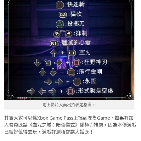
附上影片入面出招表定格圖。
其實大家可以係Xbox Game Pass上搵到哩隻Game，如果有加
入會員既話《血咒之城：暗夜儀式》係極力推薦，因為本傳遊戲
已經好值得去玩，遊戲評測唔會講大話既！