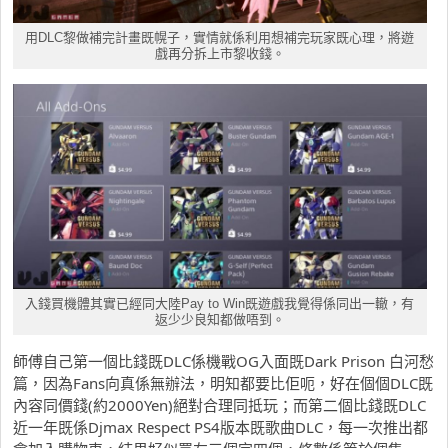
用DLC黎做補完計畫既幌子，實情就係利用想補完玩家既心理，將遊
戲再分拆上市黎收錢。
入錢買機體其實已經同大陸Pay to Win既遊戲我覺得係同出一轍，有
返少少良知都做唔到。
師傅自己第一個比錢既DLC係機戰OG入面既Dark Prison 白河愁
篇，因為Fans向真係無辦法，明知都要比佢呃，好在個個DLC既
內容同價錢(約2000Yen)絕對合理同抵玩；而第二個比錢既DLC
近一年既係Djmax Respect PS4版本既歌曲DLC，每一次推出都