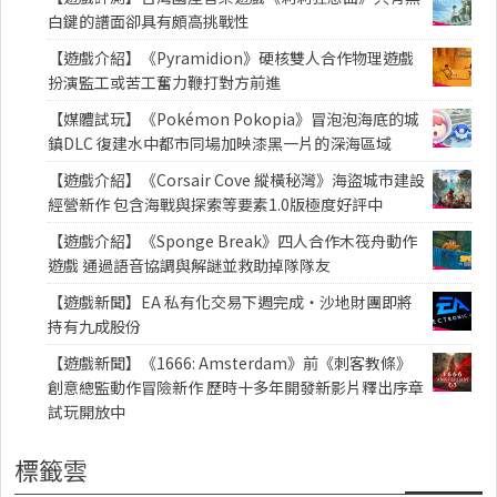
白鍵的譜面卻具有頗高挑戰性
【遊戲介紹】《Pyramidion》硬核雙人合作物理遊戲
扮演監工或苦工奮力鞭打對方前進
【媒體試玩】《Pokémon Pokopia》冒泡泡海底的城
鎮DLC 復建水中都市同場加映漆黑一片的深海區域
【遊戲介紹】《Corsair Cove 縱橫秘灣》海盜城市建設
經營新作 包含海戰與探索等要素1.0版極度好評中
【遊戲介紹】《Sponge Break》四人合作木筏舟動作
遊戲 通過語音協調與解謎並救助掉隊隊友
【遊戲新聞】EA 私有化交易下週完成・沙地財團即將
持有九成股份
【遊戲新聞】《1666: Amsterdam》前《刺客教條》
創意總監動作冒險新作 歷時十多年開發新影片釋出序章
試玩開放中
標籤雲