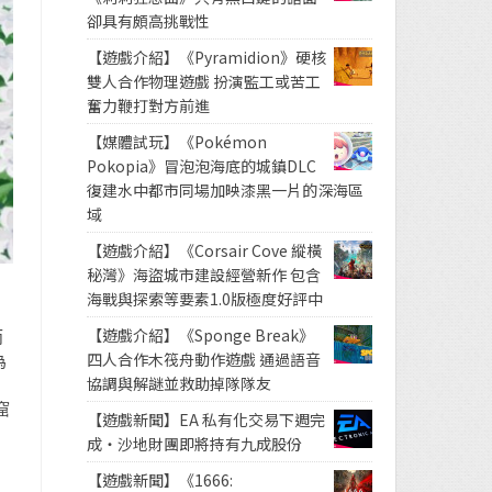
卻具有頗高挑戰性
【遊戲介紹】《Pyramidion》硬核
雙人合作物理遊戲 扮演監工或苦工
奮力鞭打對方前進
【媒體試玩】《Pokémon
Pokopia》冒泡泡海底的城鎮DLC
復建水中都市同場加映漆黑一片的深海區
域
【遊戲介紹】《Corsair Cove 縱橫
秘灣》海盜城市建設經營新作 包含
海戰與探索等要素1.0版極度好評中
【遊戲介紹】《Sponge Break》
而
四人合作木筏舟動作遊戲 通過語音
為
協調與解謎並救助掉隊隊友
窟
【遊戲新聞】EA 私有化交易下週完
成・沙地財團即將持有九成股份
【遊戲新聞】《1666: