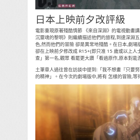
日本上映前夕改評級
電影重現原著殘酷情節
《來自深淵》的電視動畫講
沉靈魂的黎明》則繼續描述他們的旅程,到達深淵
色,然而他們的冒險 卻是異常地殘酷。在日本,劇場版原
卻在上映前夕修改成 R15+(即只准 15 歲或以上
查」第一名,觀眾 看罷更大讚「看過原作,原本對能
土筆章人過往曾在訪談中提到:「我不想畫『只要努
的精神」。在今次的劇場版中,將有 怎樣的冒險,