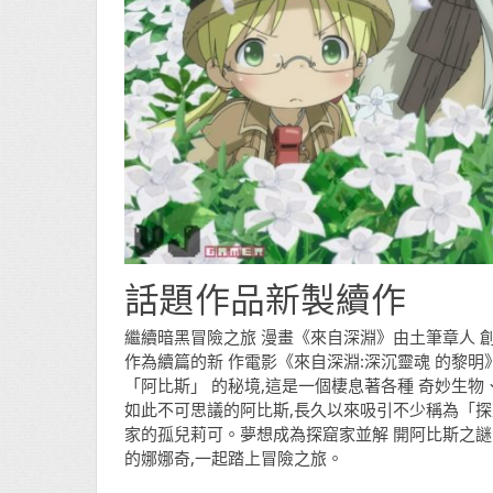
話題作品新製續作
繼續暗黑冒險之旅
漫畫《來自深淵》由土筆章人 創作,
作為續篇的新 作電影《來自深淵:深沉靈魂 的黎明
「阿比斯」 的秘境,這是一個棲息著各種 奇妙生
如此不可思議的阿比斯,長久以來吸引不少稱為「探
家的孤兒莉可。夢想成為探窟家並解 開阿比斯之謎
的娜娜奇,一起踏上冒險之旅。