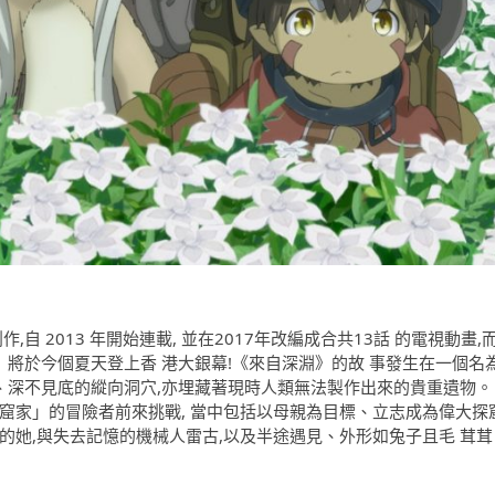
自 2013 年開始連載, 並在2017年改編成合共13話 的電視動畫,
》將於今個夏天登上香 港大銀幕!《來自深淵》的故 事發生在一個名
物、深不見底的縱向洞穴,亦埋藏著現時人類無法製作出來的貴重遺物。
窟家」的冒險者前來挑戰, 當中包括以母親為目標、立志成為偉大探
的她,與失去記憶的機械人雷古,以及半途遇見、外形如兔子且毛 茸茸