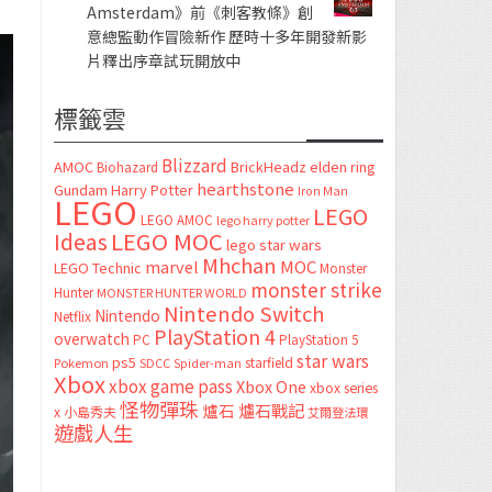
Amsterdam》前《刺客教條》創
意總監動作冒險新作 歷時十多年開發新影
片釋出序章試玩開放中
標籤雲
Blizzard
AMOC
BrickHeadz
elden ring
Biohazard
hearthstone
Gundam
Harry Potter
Iron Man
LEGO
LEGO
LEGO AMOC
lego harry potter
LEGO MOC
Ideas
lego star wars
Mhchan
marvel
MOC
LEGO Technic
Monster
monster strike
Hunter
MONSTER HUNTER WORLD
Nintendo Switch
Nintendo
Netflix
PlayStation 4
overwatch
PC
PlayStation 5
star wars
ps5
starfield
Pokemon
SDCC
Spider-man
Xbox
xbox game pass
Xbox One
xbox series
怪物彈珠
爐石
爐石戰記
x
小島秀夫
艾爾登法環
遊戲人生