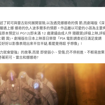
述了莉可與雷古如何展開冒險,以及遇見娜娜奇的情 節,而劇場版《深
五層遇上娜 娜奇的仇人波多爾多的情節。作品雖以可愛的小孩為主要
本預定以 PG12(即未滿 12 歲建議由成人伴 隨觀賞)評級上映,評
人士觀 賞)。劇場版在日本上映首日榮登「PIA 電影調查初日滿足度調
否好好以影像表現出來半信半疑,看罷覺得超 乎想像」!
力就會變強』的故事,而是 即使弱小、受傷,仍不停前進、不輕易放棄
等待著莉可、雷古和娜娜奇?