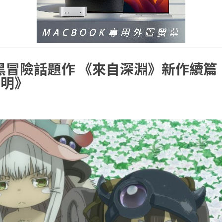
黑冒險話題作 《來自深淵》新作續篇
黎明》