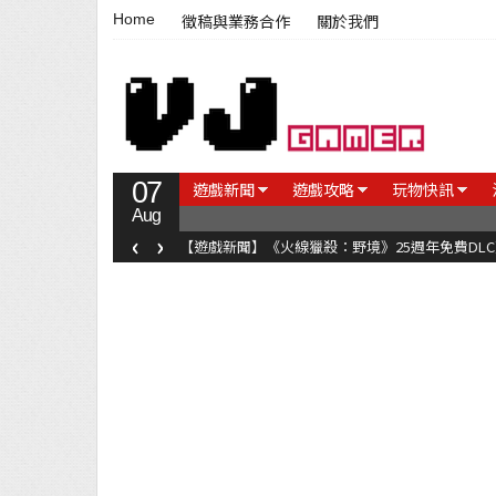
Home
徵稿與業務合作
關於我們
07
遊戲新聞
遊戲攻略
玩物快訊
Aug
‹
›
【遊戲新聞】《火線獵殺：野境》25週年免費DL