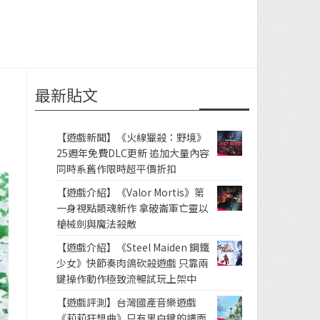
最新貼文
【遊戲新聞】《火線獵殺：野境》
25週年免費DLC更新 追加大量內容
同時系舊作限時超平價折扣
【遊戲介紹】《Valor Mortis》第
一身視點類魂新作 拿破崙軍亡靈以
槍械劍與魔法殺敵
【遊戲介紹】《Steel Maiden 鋼鐵
少女》快節奏肉鴿砍殺遊戲 只靠兩
鍵操作動作極致流暢試玩上架中
【遊戲評測】台灣國產音樂遊戲
《莉莉狂想曲》只有黑白鍵的譜面