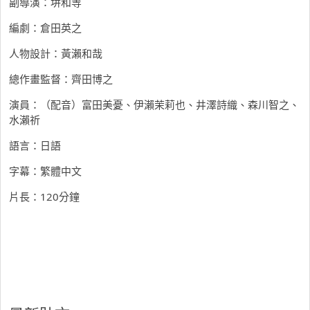
副導演：垪和等
編劇：倉田英之
人物設計：黃瀨和哉
總作畫監督：齊田博之
演員：（配音）富田美憂、伊瀨茉莉也、井澤詩織、森川智之、
水瀨祈
語言：日語
字幕：繁體中文
片長：120分鐘