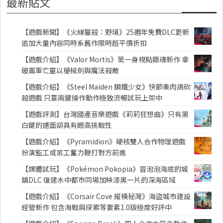
最新貼文
【遊戲新聞】《火線獵殺：野境》25週年免費DLC更新
追加大量內容同時系舊作限時超平價折扣
【遊戲介紹】《Valor Mortis》第一身視點類魂新作 拿
破崙軍亡靈以槍械劍與魔法殺敵
【遊戲介紹】《Steel Maiden 鋼鐵少女》快節奏肉鴿砍
殺遊戲 只靠兩鍵操作動作極致流暢試玩上架中
【遊戲評測】台灣國產音樂遊戲《莉莉狂想曲》只有黑
白鍵的譜面卻具有頗高挑戰性
【遊戲介紹】《Pyramidion》硬核雙人合作物理遊戲
扮演監工或苦工奮力鞭打對方前進
【媒體試玩】《Pokémon Pokopia》冒泡泡海底的城
鎮DLC 復建水中都市同場加映漆黑一片的深海區域
【遊戲介紹】《Corsair Cove 縱橫秘灣》海盜城市建設
經營新作 包含海戰與探索等要素1.0版極度好評中