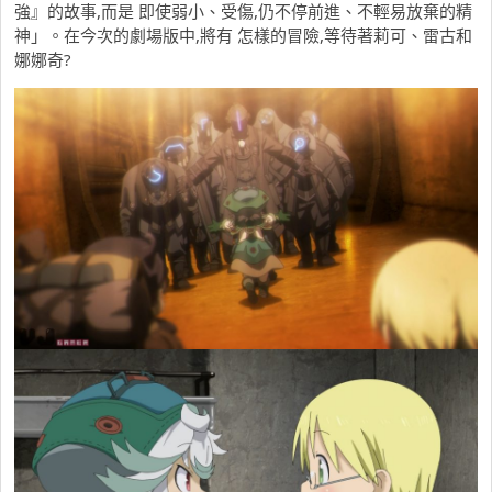
強』的故事,而是 即使弱小、受傷,仍不停前進、不輕易放棄的精
神」。在今次的劇場版中,將有 怎樣的冒險,等待著莉可、雷古和
娜娜奇?