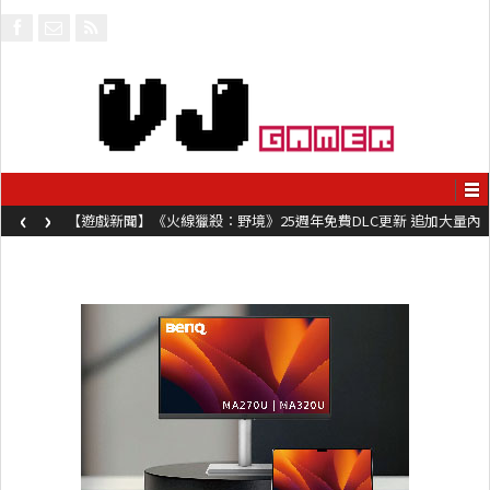
‹
›
【遊戲新聞】《火線獵殺：野境》25週年免費DLC更新 追加大量內
容同時系舊作限時超平價折扣