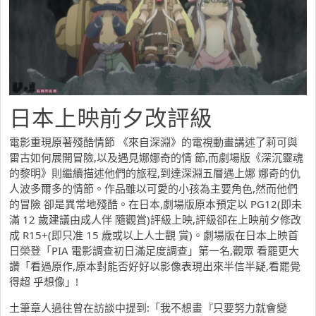
日本上映前夕改評級
電影重現原著殘酷情節
《來自深淵》的電視動畫講述了莉可與
雷古如何展開冒險,以及遇見娜娜奇的情 節,而劇場版《深沉靈魂
的黎明》則繼續描述他們的旅程,到達深淵五層遇上娜 娜奇的仇
人波多爾多的情節。作品雖以可愛的小孩為主要角色,然而他們
的冒險 卻是異常地殘酷。在日本,劇場版原本預定以 PG12(即未
滿 12 歲建議由成人伴 隨觀賞)評級上映,評級卻在上映前夕修改
成 R15+(即只准 15 歲或以上人士觀 賞)。劇場版在日本上映首
日榮登「PIA 電影調查初日滿足度調查」第一名,觀眾 看罷更大
讚「看過原作,原本對能否好好以影像表現出來半信半疑,看罷覺
得超 乎想像」!
土筆章人過往曾在訪談中提到:「我不想畫『只要努力就會變