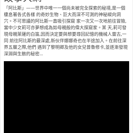
「阿比斯」——世界中唯一一個尚未被完全探索的秘境,是一個
棲息著各式各樣 的奇妙生物、巨大而深不可測的神秘縱向洞
穴。不可思議的阿比斯一直吸引探窟 家一次又一次地前往冒險,
當中少女莉可亦夢想成為如母親般的偉大探窟家。某 天,莉可發
現母親萊薩的白笛,因而決定要與想要尋回記憶的機械人雷古,一
同 前往阿比斯的最深處,新伙伴娜娜奇也在半途加入。在前往深
界五層之際,他們 遇到了黎明卿及他的女兒普魯修卡,並逐漸發現
深淵與生骸的秘密…