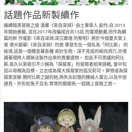
話題作品新製續作
繼續暗黑冒險之旅
漫畫《來自深淵》由土筆章人 創作,自 2013
年開始連載, 並在2017年改編成合共13話 的電視動畫,而作為續
篇的新 作電影《來自深淵:深沉靈魂 的黎明》將於今個夏天登上
香 港大銀幕!《來自深淵》的故 事發生在一個名為「阿比斯」 的
秘境,這是一個棲息著各種 奇妙生物、深不見底的縱向洞穴,亦埋
藏著現時人類無法製作出來的貴重遺物。 如此不可思議的阿比
斯,長久以來吸引不少稱為「探窟家」的冒險者前來挑戰, 當中包
括以母親為目標、立志成為偉大探窟家的孤兒莉可。夢想成為探
窟家並解 開阿比斯之謎的她,與失去記憶的機械人雷古,以及半途
遇見、外形如兔子且毛 茸茸的娜娜奇,一起踏上冒險之旅。