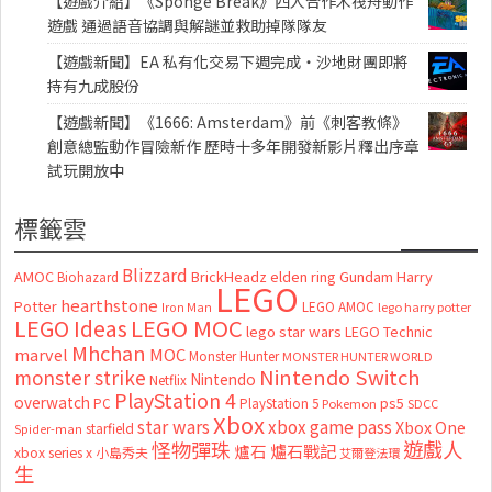
【遊戲介紹】《Sponge Break》四人合作木筏舟動作
遊戲 通過語音協調與解謎並救助掉隊隊友
【遊戲新聞】EA 私有化交易下週完成・沙地財團即將
持有九成股份
【遊戲新聞】《1666: Amsterdam》前《刺客教條》
創意總監動作冒險新作 歷時十多年開發新影片釋出序章
試玩開放中
標籤雲
Blizzard
AMOC
BrickHeadz
elden ring
Gundam
Harry
Biohazard
LEGO
hearthstone
Potter
LEGO AMOC
lego harry potter
Iron Man
LEGO MOC
LEGO Ideas
lego star wars
LEGO Technic
Mhchan
marvel
MOC
Monster Hunter
MONSTER HUNTER WORLD
Nintendo Switch
monster strike
Nintendo
Netflix
PlayStation 4
overwatch
ps5
PC
PlayStation 5
Pokemon
SDCC
Xbox
star wars
xbox game pass
Xbox One
starfield
Spider-man
怪物彈珠
遊戲人
爐石
爐石戰記
xbox series x
小島秀夫
艾爾登法環
生