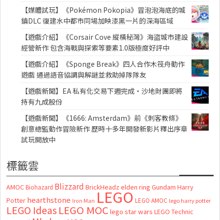
【媒體試玩】《Pokémon Pokopia》冒泡泡海底的城
鎮DLC 復建水中都市同場加映漆黑一片的深海區域
【遊戲介紹】《Corsair Cove 縱橫秘灣》海盜城市建設
經營新作 包含海戰與探索等要素1.0版極度好評中
【遊戲介紹】《Sponge Break》四人合作木筏舟動作
遊戲 通過語音協調與解謎並救助掉隊隊友
【遊戲新聞】EA 私有化交易下週完成・沙地財團即將
持有九成股份
【遊戲新聞】《1666: Amsterdam》前《刺客教條》
創意總監動作冒險新作 歷時十多年開發新影片釋出序章
試玩開放中
標籤雲
Blizzard
AMOC
BrickHeadz
elden ring
Gundam
Harry
Biohazard
LEGO
hearthstone
Potter
LEGO AMOC
lego harry potter
Iron Man
LEGO MOC
LEGO Ideas
lego star wars
LEGO Technic