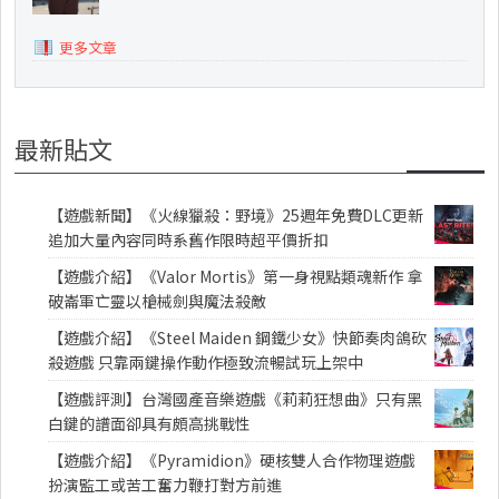
更多文章
最新貼文
【遊戲新聞】《火線獵殺：野境》25週年免費DLC更新
追加大量內容同時系舊作限時超平價折扣
【遊戲介紹】《Valor Mortis》第一身視點類魂新作 拿
破崙軍亡靈以槍械劍與魔法殺敵
【遊戲介紹】《Steel Maiden 鋼鐵少女》快節奏肉鴿砍
殺遊戲 只靠兩鍵操作動作極致流暢試玩上架中
【遊戲評測】台灣國產音樂遊戲《莉莉狂想曲》只有黑
白鍵的譜面卻具有頗高挑戰性
【遊戲介紹】《Pyramidion》硬核雙人合作物理遊戲
扮演監工或苦工奮力鞭打對方前進