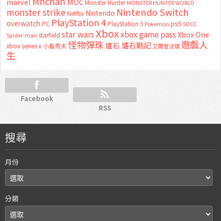
Mhchan
marvel
MOC
Monster Hunter
MONSTER HUNTER WORLD
Nintendo Switch
monster strike
Nintendo
Netflix
PlayStation 4
overwatch
ps5
PC
PlayStation 5
Pokemon
SDCC
Xbox
star wars
xbox game pass
Xbox One
starfield
Spider-man
怪物彈珠
遊戲人
爐石
爐石戰記
xbox series x
小島秀夫
艾爾登法環
生
Facebook
RSS
搜尋
月份
分類