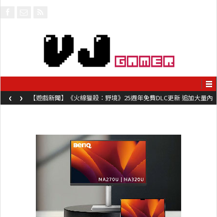
‹
›
【遊戲新聞】《火線獵殺：野境》25週年免費DLC更新 追加大量內
容同時系舊作限時超平價折扣