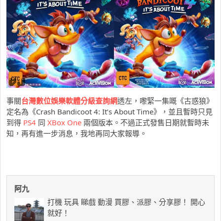
事關
台灣數位娛樂軟體分級查詢網
透左，嚟緊一集嘅《古惑狼》
定名為《Crash Bandicoot 4: It’s About Time》，並且暫時只見
到得
PS4
同
XBox One
兩個版本。不過正式發售日期就暫時未
知，再有進一步消息，我地再同大家報導。
阿九
打機 玩具 睇戲 動漫 買膠、派膠、分享膠！ 開心
就好！