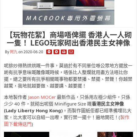
【玩物花絮】商場唔俾擺 香港人一人砌
一隻！ LEGO玩家砌出香港民主女神像
By
阿九
on 2020-06-20
呢排炒得熱烘烘嘅一件事，莫過於有不同單位喺公眾地方擺放一
啲有抗爭意味嘅雕像嘅時候，唔係比人整爛就用盡方法唔比你
擺，總之要所有抗爭相關嘅事物都要禁播、禁擺、禁聲！你越禁
越驚，我地就越要做、越要講、越要擺！
本地製作者
Jason MOCer
最新作品，只係用左極少組件，只係
少少 40 件，就砌出呢個 Minifigure Size 嘅
香港民主女神像
(Lady Liberty Hong Kong)
。而製作圖紙佢都已經準備埋比大
家，比大家可以自組一出嚟，實行禁一擺十！遍地開花！(
製作
圖下載傳送門
)