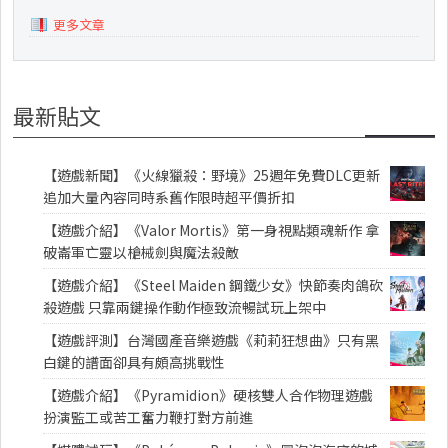
更多文章
最新貼文
【遊戲新聞】《火線獵殺：野境》25週年免費DLC更新
追加大量內容同時系舊作限時超平價折扣
【遊戲介紹】《Valor Mortis》第一身視點類魂新作 拿
破崙軍亡靈以槍械劍與魔法殺敵
【遊戲介紹】《Steel Maiden 鋼鐵少女》快節奏肉鴿砍
殺遊戲 只靠兩鍵操作動作極致流暢試玩上架中
【遊戲評測】台灣國產音樂遊戲《莉莉狂想曲》只有黑
白鍵的譜面卻具有頗高挑戰性
【遊戲介紹】《Pyramidion》硬核雙人合作物理遊戲
扮演監工或苦工奮力鞭打對方前進