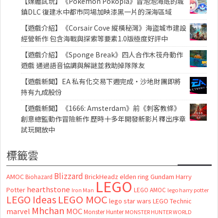
【媒體試玩】《Pokémon Pokopia》冒泡泡海底的城
鎮DLC 復建水中都市同場加映漆黑一片的深海區域
【遊戲介紹】《Corsair Cove 縱橫秘灣》海盜城市建設
經營新作 包含海戰與探索等要素1.0版極度好評中
【遊戲介紹】《Sponge Break》四人合作木筏舟動作
遊戲 通過語音協調與解謎並救助掉隊隊友
【遊戲新聞】EA 私有化交易下週完成・沙地財團即將
持有九成股份
【遊戲新聞】《1666: Amsterdam》前《刺客教條》
創意總監動作冒險新作 歷時十多年開發新影片釋出序章
試玩開放中
標籤雲
Blizzard
AMOC
BrickHeadz
elden ring
Gundam
Harry
Biohazard
LEGO
hearthstone
Potter
LEGO AMOC
lego harry potter
Iron Man
LEGO MOC
LEGO Ideas
lego star wars
LEGO Technic
Mhchan
marvel
MOC
Monster Hunter
MONSTER HUNTER WORLD