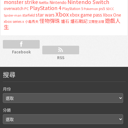
Nintendo Switch
monster strike
Nintendo
Netflix
PlayStation 4
overwatch
ps5
PC
PlayStation 5
Pokemon
SDCC
Xbox
star wars
xbox game pass
Xbox One
starfield
Spider-man
怪物彈珠
遊戲人
爐石
爐石戰記
xbox series x
小島秀夫
艾爾登法環
生
Facebook
RSS
搜尋
月份
分類