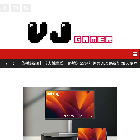
‹
›
【遊戲新聞】《火線獵殺：野境》25週年免費DLC更新 追加大量內
容同時系舊作限時超平價折扣