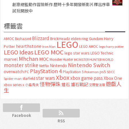
創意總監動作冒險新作 歷時十多年開發新影片釋出序章
試玩開放中
標籤雲
Blizzard
AMOC
BrickHeadz
elden ring
Gundam
Harry
Biohazard
LEGO
hearthstone
Potter
LEGO AMOC
lego harry potter
Iron Man
LEGO MOC
LEGO Ideas
lego star wars
LEGO Technic
Mhchan
marvel
MOC
Monster Hunter
MONSTER HUNTER WORLD
Nintendo Switch
monster strike
Nintendo
Netflix
PlayStation 4
overwatch
ps5
PC
PlayStation 5
Pokemon
SDCC
Xbox
star wars
xbox game pass
Xbox One
starfield
Spider-man
怪物彈珠
遊戲人
爐石
爐石戰記
xbox series x
小島秀夫
艾爾登法環
生
Facebook
RSS