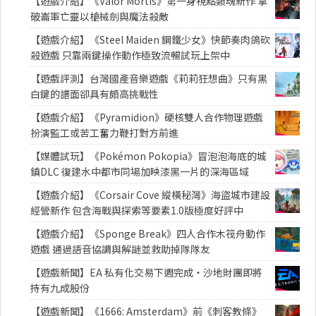
【遊戲介紹】《Valor Mortis》第一身視點類魂新作 拿
破崙軍亡靈以槍械劍與魔法殺敵
【遊戲介紹】《Steel Maiden 鋼鐵少女》快節奏肉鴿砍
殺遊戲 只靠兩鍵操作動作極致流暢試玩上架中
【遊戲評測】台灣國產音樂遊戲《莉莉狂想曲》只有黑
白鍵的譜面卻具有頗高挑戰性
【遊戲介紹】《Pyramidion》硬核雙人合作物理遊戲
扮演監工或苦工奮力鞭打對方前進
【媒體試玩】《Pokémon Pokopia》冒泡泡海底的城
鎮DLC 復建水中都市同場加映漆黑一片的深海區域
【遊戲介紹】《Corsair Cove 縱橫秘灣》海盜城市建設
經營新作 包含海戰與探索等要素1.0版極度好評中
【遊戲介紹】《Sponge Break》四人合作木筏舟動作
遊戲 通過語音協調與解謎並救助掉隊隊友
【遊戲新聞】EA 私有化交易下週完成・沙地財團即將
持有九成股份
【遊戲新聞】《1666: Amsterdam》前《刺客教條》