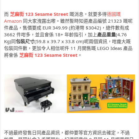
而
芝麻街 123 Sesame
Street
嘅消息，就要多得
德國嘅
Amazon
同大家洩露出嚟。雖然暫時知道產品編號 21323 嘅呢
件產品，售價要成 EUR 349.99 (約港幣 $3042)，總件數有成
3662 件咁多，並且會係 18+ 年齡指引，加上
產品重量
(4.76
Kg)同
包裝尺寸
(59.8 x 39.7 x 33.8 cm)呢兩個資訊，咁龐大嘅
包裝同件數，更加令人相信呢件 11 月開售嘅 LEGO Ideas 產品
將會係
芝麻街 123 Sesame
Street
。
不過最終發售日同產品資訊，都仲要等官方資訊去確定，不過