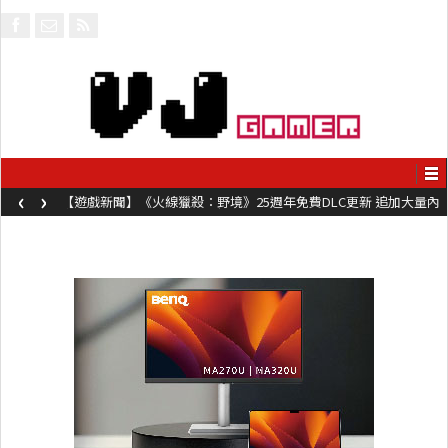
‹
›
【遊戲新聞】《火線獵殺：野境》25週年免費DLC更新 追加大量內
容同時系舊作限時超平價折扣