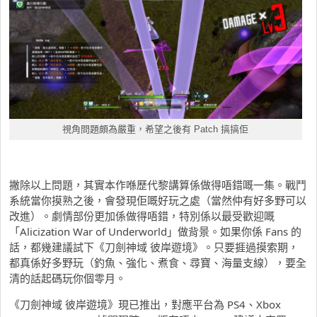
視角問題頗為嚴重，希望之後有 Patch 搞搞佢
撇除以上問題，其實本作喺歷代黎講算係做得唔錯嘅一集。戰鬥
系統當你摸熟之後，會發現佢嘅好玩之處（當然仲有好多野可以
改進）。劇情部份更加係做得唔錯，特別係以最受歡迎嘅
「Alicization War of Underworld」做背景。如果你係 Fans 的
話，都幾建議試下《刀劍神域 彼岸遊境》。只要捱過摸索期，
都真係好多野玩（釣魚、強化、煮食、尋寶、海量支線），要全
清的話起碼玩你個零月。
《刀劍神域 彼岸遊境》現已推出，對應平台為 PS4、Xbox