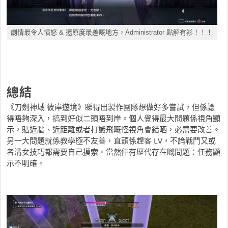
劇情最令人憤怒 & 還原度最差嘅地方，Administrator 點解有衫！！！
總結
《刀劍神域 彼岸遊境》睇得出製作團隊想做好多嘗試，但係諗
得唔夠深入，搞到好似二頭唔到岸。個人覺得最大問題係視角顯
示，貼近牆、近距離或者打識飛嘅怪視角會錯晒，必需要改善。
另一大問題就係教學極不友善，直頭係趕客 LV，不論戰鬥又或
者溝女技巧都需要自己摸索。當然仲有歷代存在嘅問題：任務顯
示不明確。