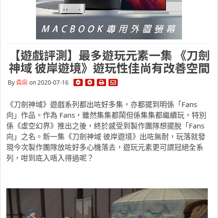
【遊戲評測】最多遊玩元素一集 《刀劍
神域 彼岸遊境》遊玩性佳尚有改善空間
By
森麻
on 2020-07-16
《刀劍神域》遊戲系列都出咗好多集，亦都擺到明係「Fans
向」作品。作為 Fans，雖然集集都鬧但係集集都繼續玩，特別
係《虛空幻界》推出之後，終於感受到製作團隊想擺脫「Fans
向」之名。新一集《刀劍神域 彼岸遊境》出咗無耐，玩落就發
現今次製作團隊放咗好多心機落去，遊玩元素更可謂冠絕全系
列，咁到底入唔入得過呢？