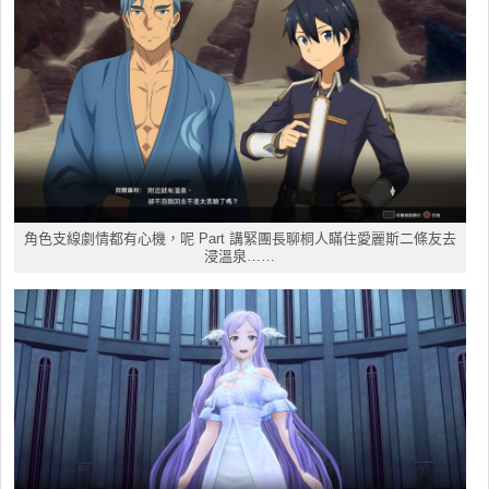
角色支線劇情都有心機，呢 Part 講緊團長聊桐人瞞住愛麗斯二條友去
浸溫泉……