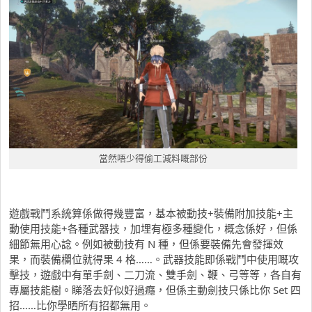
當然唔少得偷工減料嘅部份
遊戲戰鬥系統算係做得幾豐富，基本被動技+裝備附加技能+主
動使用技能+各種武器技，加埋有極多種變化，概念係好，但係
細節無用心諗。例如被動技有 N 種，但係要裝備先會發揮效
果，而裝備欄位就得果 4 格……。武器技能即係戰鬥中使用嘅攻
擊技，遊戲中有單手劍、二刀流、雙手劍、鞭、弓等等，各自有
專屬技能樹。睇落去好似好過癮，但係主動劍技只係比你 Set 四
招……比你學晒所有招都無用。