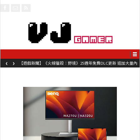
‹
›
【遊戲新聞】《火線獵殺：野境》25週年免費DLC更新 追加大量內
容同時系舊作限時超平價折扣