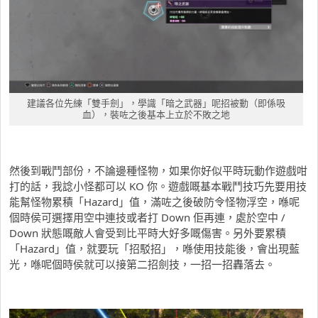
建議各位先練「雙手劍」，學識「暗之武器」呢招被動（即係吸
血），裝咗之後基本上立於不敗之地
然後到戰鬥部份，不論邊種怪物，如果你好似平時玩動作遊戲咁
打的話，我諗小怪都可以 KO 你。遊戲嘅基本戰鬥技巧先要用技
能幫怪物累積「Hazard」值，滿咗之後破防令怪物浮空，喺呢
個時侯可選擇用空中連技或者打 Down 佢再連，處於空中 /
Down 狀態嘅敵人會受到比平時大好多嘅傷害。另外要累積
「Hazard」值，就要玩「招駁招」，喺使用技能後，會出現藍
光，喺呢個時侯就可以接第二招劍技，一招一招轟落去。