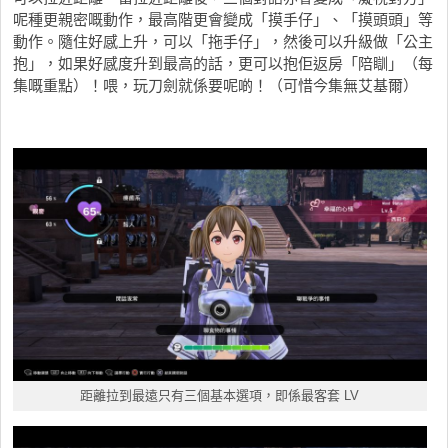
呢種更親密嘅動作，最高階更會變成「摸手仔」、「摸頭頭」等
動作。隨住好感上升，可以「拖手仔」，然後可以升級做「公主
抱」，如果好感度升到最高的話，更可以抱佢返房「陪瞓」（每
集嘅重點）！喂，玩刀劍就係要呢啲！（可惜今集無艾基爾）
距離拉到最遠只有三個基本選項，即係最客套 LV