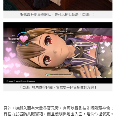
好感度升到最高的話，更可以抱佢返房「陪瞓」！
「陪瞓」視角做得仔細，留意隻手仔係拖住對方的！
另外，遊戲入面有大量尋寶元素，有可以得到技能嘅隱藏神像；
有強力武器防具嘅寶箱，而且標明係地圖入面，唔洗你搵餐死。