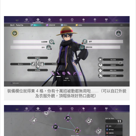
裝備欄位就得果 4 格，你有十萬招被動都無用啦……（可以自訂外貌
及衣服外觀，頂帽係咪好熟口面呢）