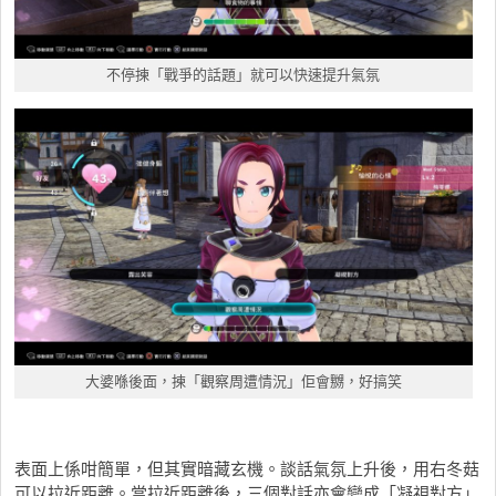
不停揀「戰爭的話題」就可以快速提升氣氛
大婆喺後面，揀「觀察周遭情況」佢會嬲，好搞笑
表面上係咁簡單，但其實暗藏玄機。談話氣氛上升後，用右冬菇
可以拉近距離。當拉近距離後，三個對話亦會變成「凝視對方」