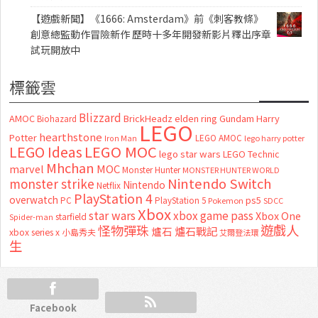
【遊戲新聞】《1666: Amsterdam》前《刺客教條》
創意總監動作冒險新作 歷時十多年開發新影片釋出序章
試玩開放中
標籤雲
Blizzard
AMOC
BrickHeadz
elden ring
Gundam
Harry
Biohazard
LEGO
hearthstone
Potter
LEGO AMOC
lego harry potter
Iron Man
LEGO MOC
LEGO Ideas
lego star wars
LEGO Technic
Mhchan
marvel
MOC
Monster Hunter
MONSTER HUNTER WORLD
Nintendo Switch
monster strike
Nintendo
Netflix
PlayStation 4
overwatch
ps5
PC
PlayStation 5
Pokemon
SDCC
Xbox
star wars
xbox game pass
Xbox One
starfield
Spider-man
怪物彈珠
遊戲人
爐石
爐石戰記
xbox series x
小島秀夫
艾爾登法環
生
Facebook