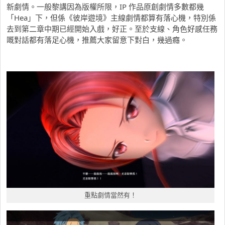
新劇情。一般黎講因為版權所限，IP 作品原創劇情多數都幾
「Hea」下，但係《彼岸遊境》主線劇情都算有落心機，特別係
去到第二章中期已經開始入戲，好正。至於支線、角色好感任務
嘅對話都有落足心機，推薦大家留意下對白，幾過癮。
重點劇情當然有！