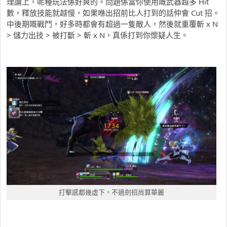
理論上，呢種玩法係好爽的。問題係當你使用嘅武器越多 Hit
數，釋放技能就越慢，如果喺出招前比人打到的話仲會 Cut 招。
中後期嘅戰鬥，好多時都會有超過一隻敵人，然後就重覆斬 x N
> 儲力出技 > 被打斷 > 斬 x N，真係打到你懷疑人生。
打擊感都幾虛下，不過劍招尚算華麗