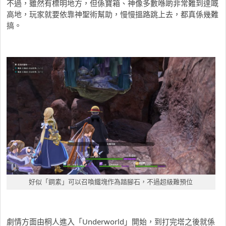
不過，雖然有標明地方，但係寶箱、神像多數喺啲非常難到達嘅
高地，玩家就要依靠神聖術幫助，慢慢搵路跳上去，都真係幾難
搞。
好似「鋼素」可以召喚鐵塊作為踏腳石，不過超級難預位
劇情方面由桐人進入「Underworld」開始，到打完塔之後就係