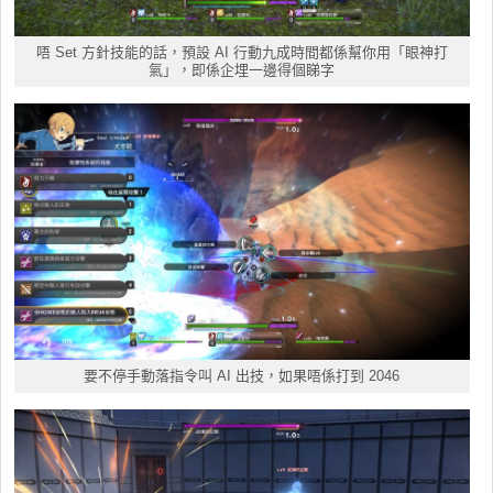
唔 Set 方針技能的話，預設 AI 行動九成時間都係幫你用「眼神打
氣」，即係企埋一邊得個睇字
要不停手動落指令叫 AI 出技，如果唔係打到 2046