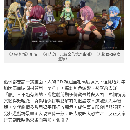
《刀劍神域》別名：《桐人與一眾後宮的快樂生活》（人物面相高度
還原）
循例都要講一講畫面，人物 3D 模組面相高度還原，但係唔知咩
原因表面貼圖材質用「塑料」，搞到角色頭髮、衫望落去好
「膠」。不過有趣地，喺遊戲前期多條動畫片段入面，呢個情況
又變得頗輕微，真係唔係好明點解有呢個設定。遊戲進入中後
期，交代劇情多數用返平面插圖顯示，成件事立即變得舒服晒。
另外遊戲場景畫面表現算係一般，唔太靚唔太恐怖咁，反正大家
玩刀劍都唔係求畫面架啦，係咪？