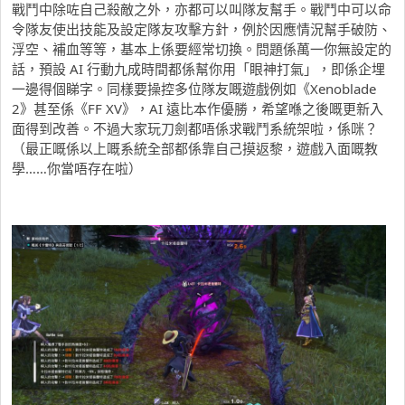
戰鬥中除咗自己殺敵之外，亦都可以叫隊友幫手。戰鬥中可以命
令隊友使出技能及設定隊友攻擊方針，例於因應情況幫手破防、
浮空、補血等等，基本上係要經常切換。問題係萬一你無設定的
話，預設 AI 行動九成時間都係幫你用「眼神打氣」，即係企埋
一邊得個睇字。同樣要操控多位隊友嘅遊戲例如《Xenoblade
2》甚至係《FF XV》，AI 遠比本作優勝，希望喺之後嘅更新入
面得到改善。不過大家玩刀劍都唔係求戰鬥系統架啦，係咪？
（最正嘅係以上嘅系統全部都係靠自己摸返黎，遊戲入面嘅教
學……你當唔存在啦）