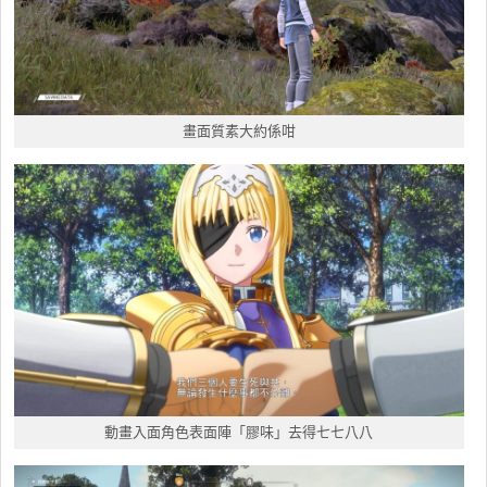
畫面質素大約係咁
動畫入面角色表面陣「膠味」去得七七八八