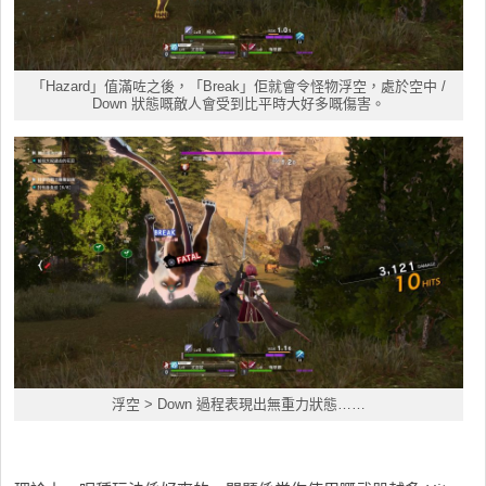
「Hazard」值滿咗之後，「Break」佢就會令怪物浮空，處於空中 /
Down 狀態嘅敵人會受到比平時大好多嘅傷害。
浮空 > Down 過程表現出無重力狀態……