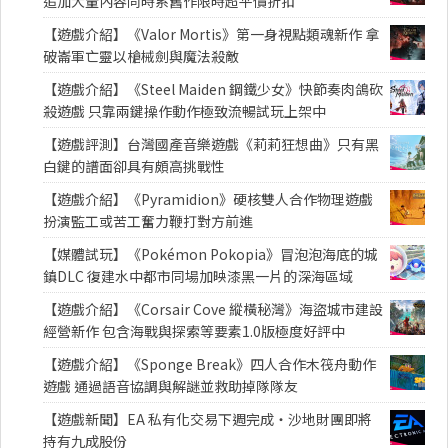
追加大量內容同時系舊作限時超平價折扣
【遊戲介紹】《Valor Mortis》第一身視點類魂新作 拿
破崙軍亡靈以槍械劍與魔法殺敵
【遊戲介紹】《Steel Maiden 鋼鐵少女》快節奏肉鴿砍
殺遊戲 只靠兩鍵操作動作極致流暢試玩上架中
【遊戲評測】台灣國產音樂遊戲《莉莉狂想曲》只有黑
白鍵的譜面卻具有頗高挑戰性
【遊戲介紹】《Pyramidion》硬核雙人合作物理遊戲
扮演監工或苦工奮力鞭打對方前進
【媒體試玩】《Pokémon Pokopia》冒泡泡海底的城
鎮DLC 復建水中都市同場加映漆黑一片的深海區域
【遊戲介紹】《Corsair Cove 縱橫秘灣》海盜城市建設
經營新作 包含海戰與探索等要素1.0版極度好評中
【遊戲介紹】《Sponge Break》四人合作木筏舟動作
遊戲 通過語音協調與解謎並救助掉隊隊友
【遊戲新聞】EA 私有化交易下週完成・沙地財團即將
持有九成股份