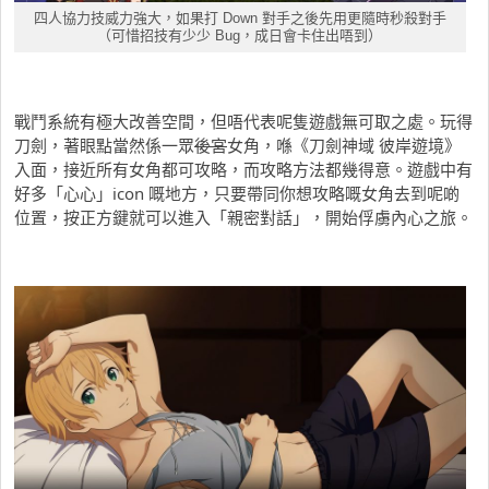
四人協力技威力強大，如果打 Down 對手之後先用更隨時秒殺對手
（可惜招技有少少 Bug，成日會卡住出唔到）
戰鬥系統有極大改善空間，但唔代表呢隻遊戲無可取之處。玩得
刀劍，著眼點當然係一眾
後宮
女角，喺《刀劍神域 彼岸遊境》
入面，接近所有女角都可攻略，而攻略方法都幾得意。遊戲中有
好多「心心」icon 嘅地方，只要帶同你想攻略嘅女角去到呢啲
位置，按正方鍵就可以進入「親密對話」，開始俘虜內心之旅。