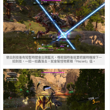
使出劍技後有短暫時間會出現藍光，喺呢個時後就要把握時機按下一
招劍技，一招一招轟落去，就會幫怪物累積「Hazard」值。