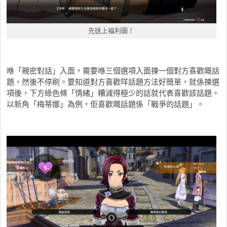
先送上福利圖！
喺「親密對話」入面，需要喺三個選項入面揀一個對方喜歡嘅話
題，然後不停刷。要知道對方喜歡咩話題方法好簡單，就係揀選
項後，下方綠色條「情緒」糟減得極少的話就代表喜歡該話題。
以新角「梅蒂娜」為例，佢喜歡嘅話題係「戰爭的話題」。