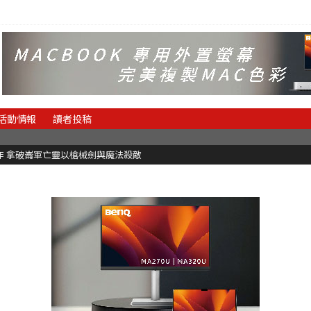
活動情報
讀者投稿
魂新作 拿破崙軍亡靈以槍械劍與魔法殺敵