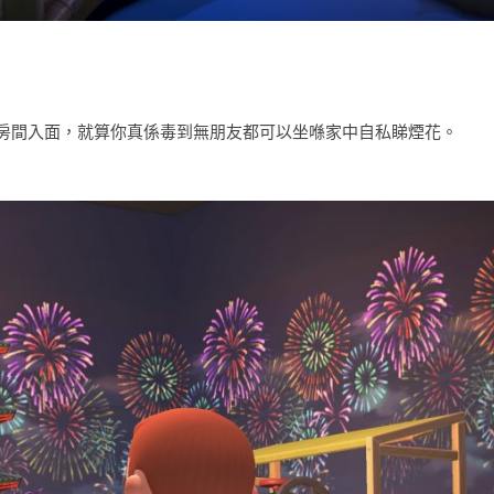
房間入面，就算你真係毒到無朋友都可以坐喺家中自私睇煙花。