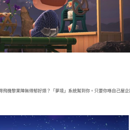
得飛機黎果陣無得郁好煩？「夢境」系統幫到你。只要你喺自己屋企