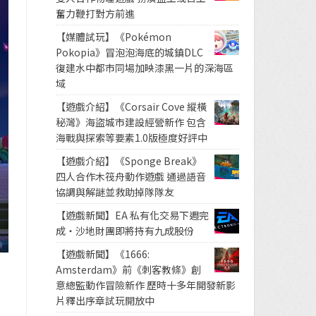
奮力鞭打對方前進
【媒體試玩】《Pokémon
Pokopia》冒泡泡海底的城鎮DLC
復建水中都市同場加映漆黑一片的深海區
域
【遊戲介紹】《Corsair Cove 縱橫
秘灣》海盜城市建設經營新作 包含
海戰與探索等要素1.0版極度好評中
【遊戲介紹】《Sponge Break》
四人合作木筏舟動作遊戲 通過語音
協調與解謎並救助掉隊隊友
【遊戲新聞】EA 私有化交易下週完
成・沙地財團即將持有九成股份
【遊戲新聞】《1666:
Amsterdam》前《刺客教條》創
意總監動作冒險新作 歷時十多年開發新影
片釋出序章試玩開放中