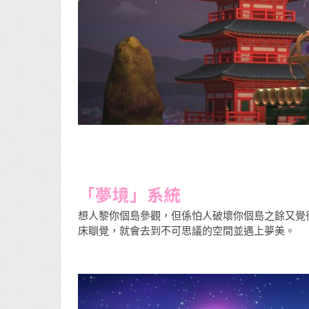
「夢境」系統
想人黎你個島參觀，但係怕人破壞你個島之餘又覺
床瞓覺，就會去到不可思議的空間並遇上夢美。