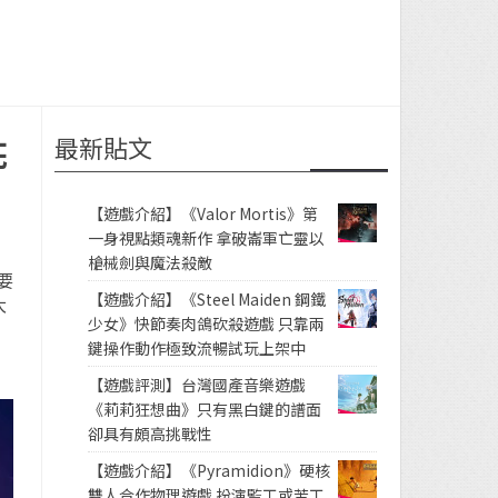
最新貼文
花
【遊戲介紹】《Valor Mortis》第
一身視點類魂新作 拿破崙軍亡靈以
槍械劍與魔法殺敵
要
【遊戲介紹】《Steel Maiden 鋼鐵
大
少女》快節奏肉鴿砍殺遊戲 只靠兩
鍵操作動作極致流暢試玩上架中
【遊戲評測】台灣國產音樂遊戲
《莉莉狂想曲》只有黑白鍵的譜面
卻具有頗高挑戰性
【遊戲介紹】《Pyramidion》硬核
雙人合作物理遊戲 扮演監工或苦工