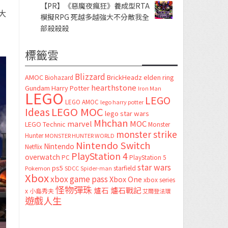
【PR】《惡魔夜瘋狂》養成型RTA
大
模擬RPG 死越多越強大不分敵我全
部殺殺殺
標籤雲
Blizzard
AMOC
BrickHeadz
elden ring
Biohazard
hearthstone
Gundam
Harry Potter
Iron Man
LEGO
LEGO
LEGO AMOC
lego harry potter
LEGO MOC
Ideas
lego star wars
Mhchan
marvel
MOC
LEGO Technic
Monster
monster strike
Hunter
MONSTER HUNTER WORLD
Nintendo Switch
Nintendo
Netflix
PlayStation 4
overwatch
PC
PlayStation 5
star wars
ps5
starfield
Pokemon
SDCC
Spider-man
Xbox
xbox game pass
Xbox One
xbox series
怪物彈珠
爐石
爐石戰記
x
小島秀夫
艾爾登法環
遊戲人生