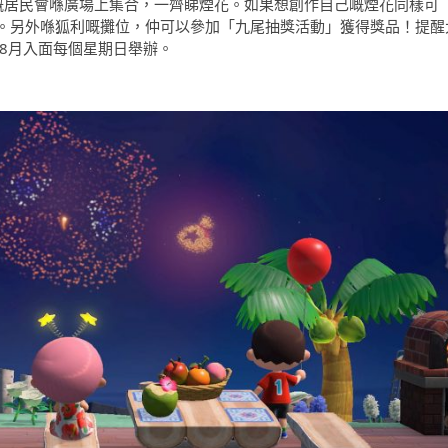
嘅居民會喺廣場上集合，一齊睇煙花。如果想創作自己嘅煙花同樣可
。另外喺狐利嘅攤位，仲可以參加「九尾抽獎活動」獲得獎品！提醒
8月入面每個星期日舉辦。